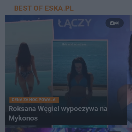
BEST OF ESKA.PL
40
CENA ZA NOC POWALA!
Roksana Węgiel wypoczywa na
Mykonos