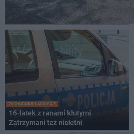
LOKALNE
WARSZAWA
ŁÓDŹ
POZNAŃ
ŚLĄSK
TRÓJMIASTO
LUB
ZACHODNIOPOMORSKIE
16-latek z ranami kłutymi
Zatrzymani też nieletni