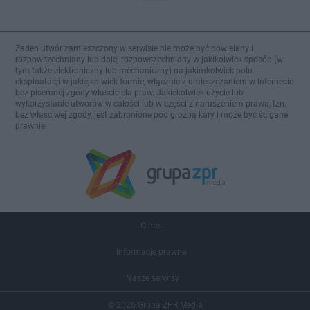
Żaden utwór zamieszczony w serwisie nie może być powielany i
rozpowszechniany lub dalej rozpowszechniany w jakikolwiek sposób (w
tym także elektroniczny lub mechaniczny) na jakimkolwiek polu
eksploatacji w jakiejkolwiek formie, włącznie z umieszczaniem w Internecie
bez pisemnej zgody właściciela praw. Jakiekolwiek użycie lub
wykorzystanie utworów w całości lub w części z naruszeniem prawa, tzn.
bez właściwej zgody, jest zabronione pod groźbą kary i może być ścigane
prawnie.
O nas
Informacje prawne
Nasze serwisy
© 2026 Grupa ZPR Media