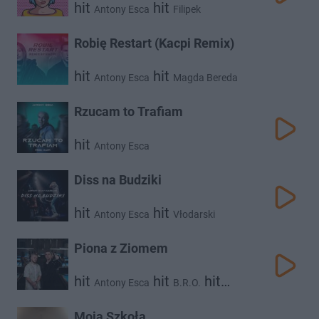
hit
hit
Antony Esca
Filipek
Robię Restart (Kacpi Remix)
hit
hit
Antony Esca
Magda Bereda
Rzucam to Trafiam
hit
Antony Esca
Diss na Budziki
hit
hit
Antony Esca
Vłodarski
Piona z Ziomem
hit
hit
hit
Antony Esca
B.R.O.
Kacpi
Moja Szkoła