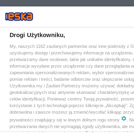
Drogi Użytkowniku,
My, naszych 1162 zaufanych partnerów oraz inne podmioty z 
uzyskujemy dostęp i przechowujemy informacje na urządzeniu 
przetwarzamy dane osobowe, takie jak unikalne identyfikatory,
informacje wysyłane przez urządzenie czy dane przeglądania w
zapewniania spersonalizowanych reklam, wybór spersonalizowa
pomiar reklam i treści, badanie odbiorców oraz ulepszanie usłu
Użytkownika my i Zaufani Partnerzy możemy używać dokładn
geolokalizacyjnych oraz aktywnie skanować charakterystykę u
celów identyfikacji. Ponieważ cenimy Twoją prywatność, prosi
korzystanie z tych technologii poprzez kliknięcie „Akceptuję”. Z
dobrowolna i zawsze możesz ją zmienić/wycofać klikając przyc
prywatności znajdujący się w lewym dolnym rogu strony
. N
przetwarzania danych nie wymagają zgody użytkownika, ale m
sprzeciwić się takiemu przetwarzaniu. Preferencje będą miały 