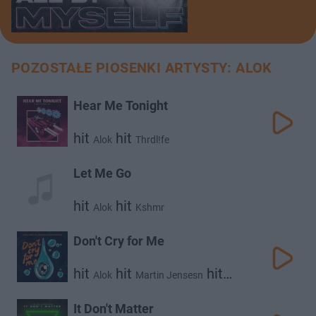
POZOSTAŁE PIOSENKI ARTYSTY: ALOK
Hear Me Tonight
hit
hit
Alok
Thrdl!fe
Let Me Go
hit
hit
Alok
Kshmr
Don't Cry for Me
hit
hit
hit
Alok
Martin Jensesn
Jason Derulo
It Don't Matter