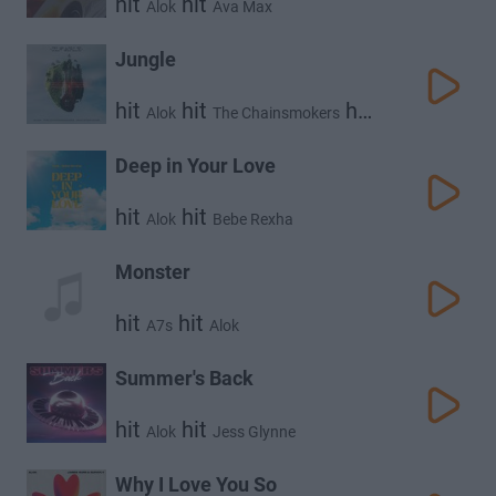
hit
hit
Alok
Ava Max
Jungle
hit
hit
hit
Alok
The Chainsmokers
Mae Stephens
Deep in Your Love
hit
hit
Alok
Bebe Rexha
Monster
hit
hit
A7s
Alok
Summer's Back
hit
hit
Alok
Jess Glynne
Why I Love You So