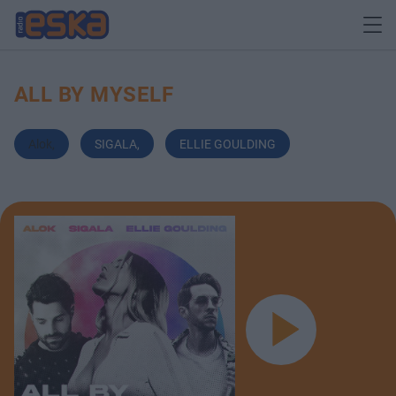
ALL BY MYSELF
Alok
,
SIGALA
,
ELLIE GOULDING