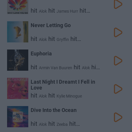
hit
hit
hit
Alok
James Hurr
Supafly
Never Letting Go
hit
hit
hit
Alok
Gryffin
Julia Church
Euphoria
hit
hit
hit
Armin Van Buuren
Alok
Norma Jean Martine
Last Night I Dreamt I Fell in
Love
hit
hit
Alok
Kylie Minogue
Dive Into the Ocean
hit
hit
hit
Alok
Zeeba
Portugal. the Man