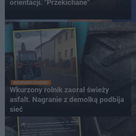
orientacji. "Przekichane"
NIEWIARYGODNE!
Wkurzony rolnik zaorał świeży
asfalt. Nagranie z demolką podbija
sieć
WIĘCEJ