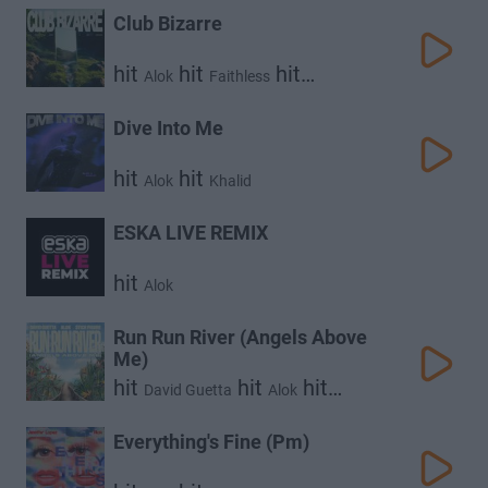
Club Bizarre
hit
hit
hit
Alok
Faithless
hit
Sam Harper
Alex Christensen
Dive Into Me
hit
hit
Alok
Khalid
ESKA LIVE REMIX
hit
Alok
Run Run River (Angels Above
Me)
hit
hit
hit
David Guetta
Alok
Stick Figure
Everything's Fine (Pm)