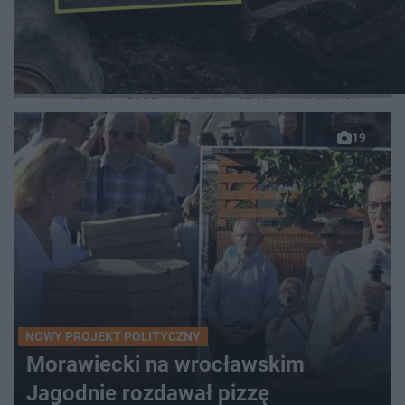
LOKALNE
WARSZAWA
ŁÓDŹ
POZNAŃ
ŚLĄSK
TRÓJMIASTO
LUB
19
NOWY PROJEKT POLITYCZNY
Morawiecki na wrocławskim
Jagodnie rozdawał pizzę