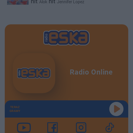
hit
hit
Alok
Jennifer Lopez
Radio Online
TERAZ
GRAMY