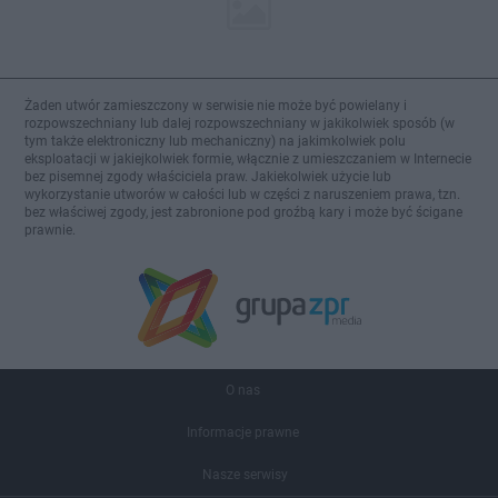
Żaden utwór zamieszczony w serwisie nie może być powielany i
rozpowszechniany lub dalej rozpowszechniany w jakikolwiek sposób (w
tym także elektroniczny lub mechaniczny) na jakimkolwiek polu
eksploatacji w jakiejkolwiek formie, włącznie z umieszczaniem w Internecie
bez pisemnej zgody właściciela praw. Jakiekolwiek użycie lub
wykorzystanie utworów w całości lub w części z naruszeniem prawa, tzn.
bez właściwej zgody, jest zabronione pod groźbą kary i może być ścigane
prawnie.
O nas
Informacje prawne
Nasze serwisy