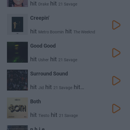
hit
hit
Drake
21 Savage
Creepin'
hit
hit
Metro Boomin
The Weeknd
hit
21 Savage
Good Good
hit
hit
Usher
21 Savage
Surround Sound
hit
hit
hit
Jid
21 Savage
Baby Tate
Both
hit
hit
Tiesto
21 Savage
n.h.i.e.