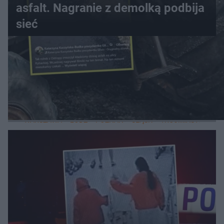
asfalt. Nagranie z demolką podbija
sieć
WIĘCEJ
LOKALNE
WARSZAWA
ŁÓDŹ
POZNAŃ
ŚLĄSK
TRÓJMIASTO
LUB