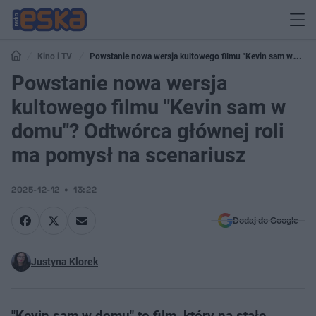
Kino i TV
Powstanie nowa wersja kultowego filmu "Kevin sam w
domu"? Odtwórca głównej roli ma pomysł na scenariusz
Powstanie nowa wersja
kultowego filmu "Kevin sam w
domu"? Odtwórca głównej roli
ma pomysł na scenariusz
2025-12-12
13:22
Dodaj do Google
Justyna Klorek
"Kevin sam w domu" to film, który na stałe