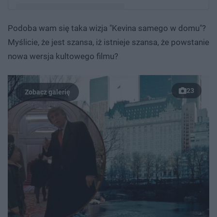
Podoba wam się taka wizja "Kevina samego w domu"?
Post udostępniony przez Macaulay 'Instagram' Culkin
Myślicie, że jest szansa, iż istnieje szansa, że powstanie
(@culkamania)
nowa wersja kultowego filmu?
23