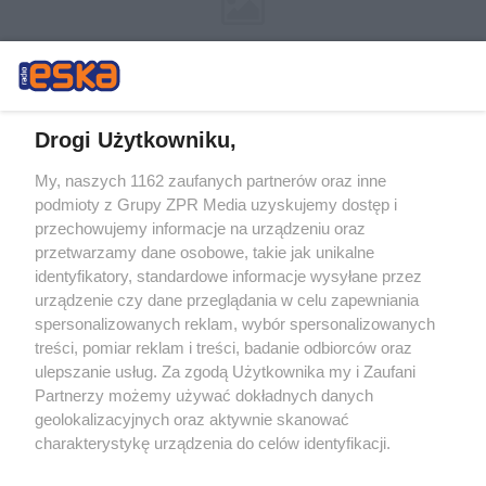
Drogi Użytkowniku,
My, naszych 1162 zaufanych partnerów oraz inne
Żaden utwór zamieszczony w serwisie nie może być powielany i
podmioty z Grupy ZPR Media uzyskujemy dostęp i
rozpowszechniany lub dalej rozpowszechniany w jakikolwiek sposób (w
przechowujemy informacje na urządzeniu oraz
tym także elektroniczny lub mechaniczny) na jakimkolwiek polu
eksploatacji w jakiejkolwiek formie, włącznie z umieszczaniem w
przetwarzamy dane osobowe, takie jak unikalne
Internecie bez pisemnej zgody właściciela praw. Jakiekolwiek użycie lub
identyfikatory, standardowe informacje wysyłane przez
wykorzystanie utworów w całości lub w części z naruszeniem prawa,
tzn. bez właściwej zgody, jest zabronione pod groźbą kary i może być
urządzenie czy dane przeglądania w celu zapewniania
ścigane prawnie.
spersonalizowanych reklam, wybór spersonalizowanych
treści, pomiar reklam i treści, badanie odbiorców oraz
ulepszanie usług. Za zgodą Użytkownika my i Zaufani
Partnerzy możemy używać dokładnych danych
geolokalizacyjnych oraz aktywnie skanować
charakterystykę urządzenia do celów identyfikacji.
Ponieważ cenimy Twoją prywatność, prosimy o zgodę na
O nas