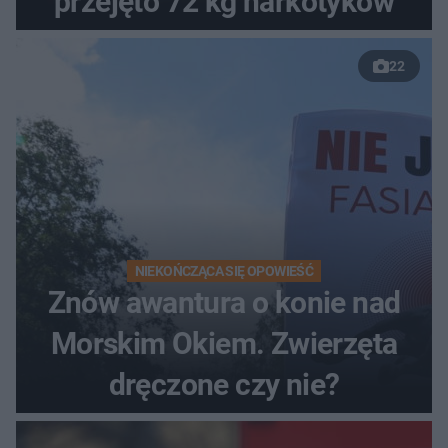
przejęto 72 kg narkotyków
22
NIEKOŃCZĄCA SIĘ OPOWIEŚĆ
Znów awantura o konie nad
Morskim Okiem. Zwierzęta
dręczone czy nie?