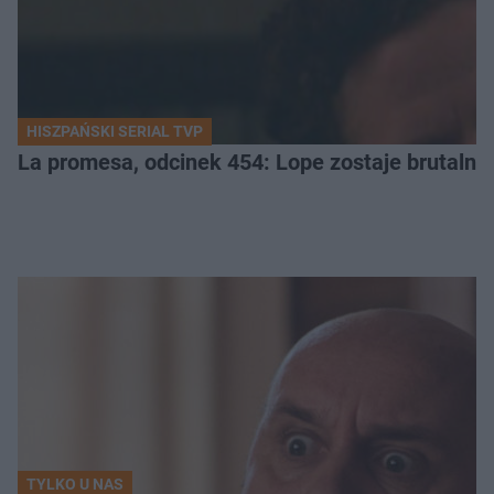
HISZPAŃSKI SERIAL TVP
La promesa, odcinek 454: Lope zostaje brutalni
TYLKO U NAS