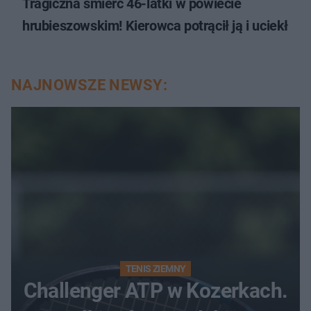
Tragiczna śmierć 46-latki w powiecie
hrubieszowskim! Kierowca potrącił ją i uciekł
NAJNOWSZE NEWSY:
TENIS ZIEMNY
Challenger ATP w Kozerkach.