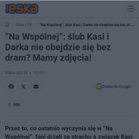
Kino i TV
“Na Wspólnej”: ślub Kasi i Darka nie obejdzie się bez dram?
Mamy zdjęcia!
“Na Wspólnej”: ślub Kasi i
Darka nie obejdzie się bez
dram? Mamy zdjęcia!
2024-02-13
17:22
Dodaj do Google
NN
Przez to, co ostatnio wyczynia się w “Na
Wspólnej”, fani drżeli ze strachu o związek Kasi