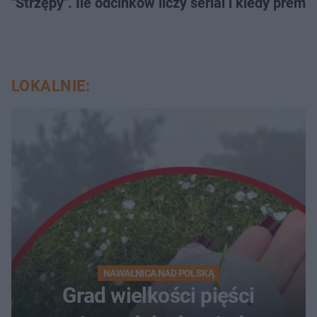
"Strzępy". Ile odcinków liczy serial i kiedy prem
LOKALNIE:
NAWAŁNICA NAD POLSKĄ
Grad wielkości pięści