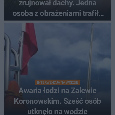
zrujnował dachy. Jedna
osoba z obrażeniami trafiła
do szpitala
INTERWENCJA NA WODZIE
Awaria łodzi na Zalewie
Koronowskim. Sześć osób
utknęło na wodzie