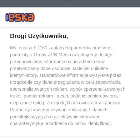
Drogi Użytkowniku,
My, naszych 1160 zaufanych partnerów oraz inne
Żaden utwór zamieszczony w serwisie nie może być powielany i
podmioty z Grupy ZPR Media uzyskujemy dostęp i
rozpowszechniany lub dalej rozpowszechniany w jakikolwiek sposób (w
tym także elektroniczny lub mechaniczny) na jakimkolwiek polu
przechowujemy informacje na urządzeniu oraz
eksploatacji w jakiejkolwiek formie, włącznie z umieszczaniem w
przetwarzamy dane osobowe, takie jak unikalne
Internecie bez pisemnej zgody właściciela praw. Jakiekolwiek użycie lub
identyfikatory, standardowe informacje wysyłane przez
wykorzystanie utworów w całości lub w części z naruszeniem prawa,
tzn. bez właściwej zgody, jest zabronione pod groźbą kary i może być
urządzenie czy dane przeglądania w celu zapewniania
ścigane prawnie.
spersonalizowanych reklam, wybór spersonalizowanych
treści, pomiar reklam i treści, badanie odbiorców oraz
ulepszanie usług. Za zgodą Użytkownika my i Zaufani
Partnerzy możemy używać dokładnych danych
geolokalizacyjnych oraz aktywnie skanować
charakterystykę urządzenia do celów identyfikacji.
Ponieważ cenimy Twoją prywatność, prosimy o zgodę na
O nas
korzystanie z tych technologii poprzez kliknięcie