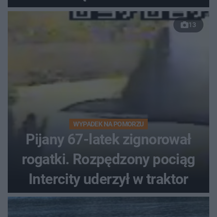
13
WYPADEK NA POMORZU
Pijany 67-latek zignorował
rogatki. Rozpędzony pociąg
Intercity uderzył w traktor