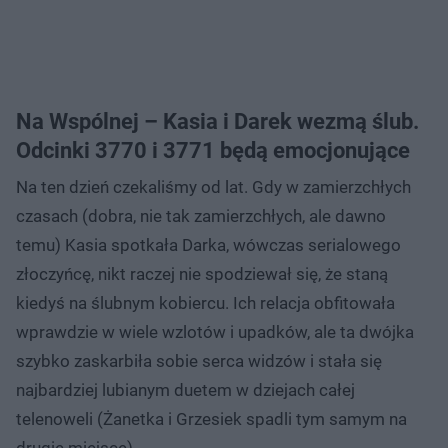
Na Wspólnej – Kasia i Darek wezmą ślub.
Odcinki 3770 i 3771 będą emocjonujące
Na ten dzień czekaliśmy od lat. Gdy w zamierzchłych
czasach (dobra, nie tak zamierzchłych, ale dawno
temu) Kasia spotkała Darka, wówczas serialowego
złoczyńcę, nikt raczej nie spodziewał się, że staną
kiedyś na ślubnym kobiercu. Ich relacja obfitowała
wprawdzie w wiele wzlotów i upadków, ale ta dwójka
szybko zaskarbiła sobie serca widzów i stała się
najbardziej lubianym duetem w dziejach całej
telenoweli (Żanetka i Grzesiek spadli tym samym na
drugie miejsce).