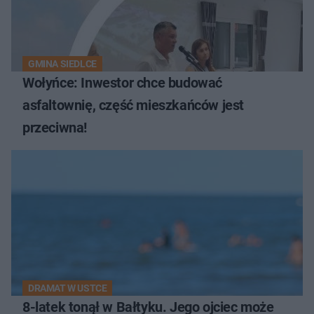
GMINA SIEDLCE
Wołyńce: Inwestor chce budować
asfaltownię, część mieszkańców jest
przeciwna!
DRAMAT W USTCE
8-latek tonął w Bałtyku. Jego ojciec może