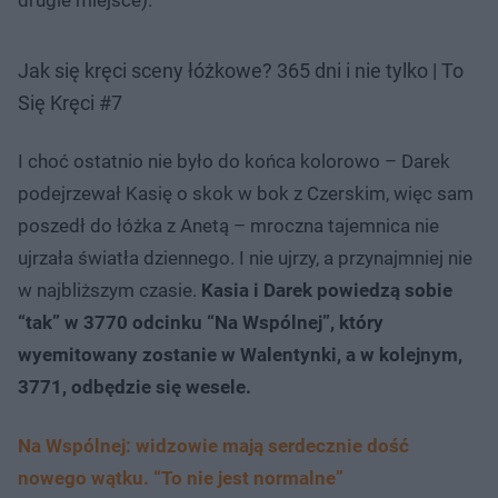
Jak się kręci sceny łóżkowe? 365 dni i nie tylko | To
Się Kręci #7
I choć ostatnio nie było do końca kolorowo – Darek
podejrzewał Kasię o skok w bok z Czerskim, więc sam
poszedł do łóżka z Anetą – mroczna tajemnica nie
ujrzała światła dziennego. I nie ujrzy, a przynajmniej nie
w najbliższym czasie.
Kasia i Darek powiedzą sobie
“tak” w 3770 odcinku “Na Wspólnej”, który
wyemitowany zostanie w Walentynki, a w kolejnym,
3771, odbędzie się wesele.
Na Wspólnej: widzowie mają serdecznie dość
nowego wątku. “To nie jest normalne”