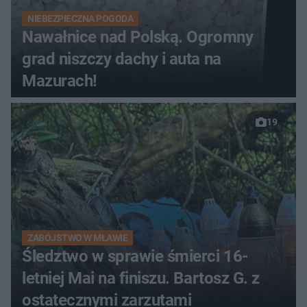
NIEBEZPIECZNA POGODA
Nawałnice nad Polską. Ogromny
grad niszczy dachy i auta na
Mazurach!
19
ZABÓJSTWO W MŁAWIE
Śledztwo w sprawie śmierci 16-
letniej Mai na finiszu. Bartosz G. z
ostatecznymi zarzutami