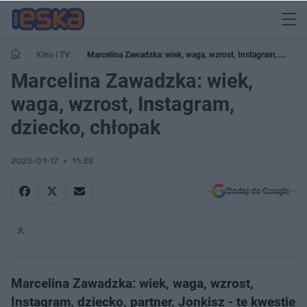
Kino i TV
Marcelina Zawadzka: wiek, waga, wzrost, Instagram,
dziecko, chłopak
Marcelina Zawadzka: wiek,
waga, wzrost, Instagram,
dziecko, chłopak
2022-01-17
11:38
Dodaj do Google
Marcelina Zawadzka: wiek, waga, wzrost,
Instagram, dziecko, partner, Jonkisz - te kwestie