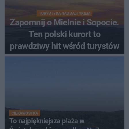
TURYSTYKA NAD BAŁTYKIEM
Zapomnij o Mielnie i Sopocie.
Ten polski kurort to
prawdziwy hit wśród turystów
CIEKAWOSTKA
To najpiękniejsza plaża w