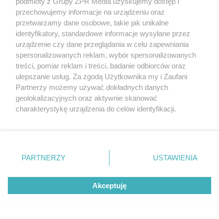
podmioty z Grupy ZPR Media uzyskujemy dostęp i
przechowujemy informacje na urządzeniu oraz
przetwarzamy dane osobowe, takie jak unikalne
identyfikatory, standardowe informacje wysyłane przez
urządzenie czy dane przeglądania w celu zapewniania
spersonalizowanych reklam, wybór spersonalizowanych
treści, pomiar reklam i treści, badanie odbiorców oraz
ulepszanie usług. Za zgodą Użytkownika my i Zaufani
Partnerzy możemy używać dokładnych danych
geolokalizacyjnych oraz aktywnie skanować
charakterystykę urządzenia do celów identyfikacji.
Ponieważ cenimy Twoją prywatność, prosimy o zgodę na
korzystanie z tych technologii poprzez kliknięcie
„Akceptuję”. Zgoda jest dobrowolna i zawsze możesz ją
zmienić/wycofać klikając przycisk ustawień prywatności
PARTNERZY
USTAWIENIA
znajdujący się w lewym dolnym rogu strony
. Niektóre
rodzaje przetwarzania danych nie wymagają zgody
Akceptuję
użytkownika, ale masz prawo sprzeciwić się takiemu
przetwarzaniu. Preferencje będą miały zastosowanie tylko
na tej witrynie.