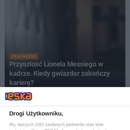
PIŁKA NOŻNA
Przyszłość Lionela Messiego w
kadrze. Kiedy gwiazdor zakończy
karierę?
ZOBACZ WIĘCEJ
Drogi Użytkowniku,
My, naszych 1162 zaufanych partnerów oraz inne