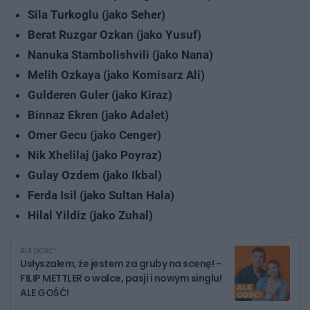
Sila Turkoglu (jako Seher)
Berat Ruzgar Ozkan (jako Yusuf)
Nanuka Stambolishvili (jako Nana)
Melih Ozkaya (jako Komisarz Ali)
Gulderen Guler (jako Kiraz)
Binnaz Ekren (jako Adalet)
Omer Gecu (jako Cenger)
Nik Xhelilaj (jako Poyraz)
Gulay Ozdem (jako Ikbal)
Ferda Isil (jako Sultan Hala)
Hilal Yildiz (jako Zuhal)
ALE GOŚĆ!
Usłyszałem, że jestem za gruby na scenę! -
FILIP METTLER o walce, pasji i nowym singlu!
ALE GOŚĆ!