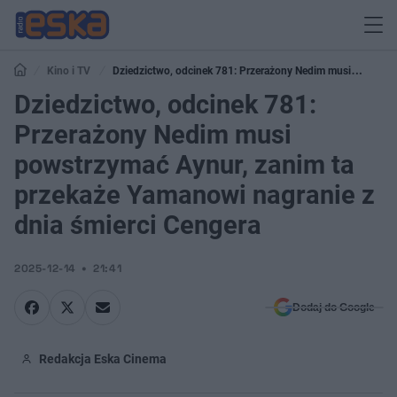
Kino i TV
Dziedzictwo, odcinek 781: Przerażony Nedim musi
powstrzymać Aynur, zanim ta przekaże Yamanowi nagranie z dnia śmierci
Dziedzictwo, odcinek 781:
Cengera
Przerażony Nedim musi
powstrzymać Aynur, zanim ta
przekaże Yamanowi nagranie z
dnia śmierci Cengera
2025-12-14
21:41
Dodaj do Google
Redakcja Eska Cinema