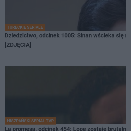
TURECKIE SERIALE
Dziedzictwo, odcinek 1005: Sinan wścieka się n
[ZDJĘCIA]
HISZPAŃSKI SERIAL TVP
La promesa, odcinek 454: Lope zostaje brutalni