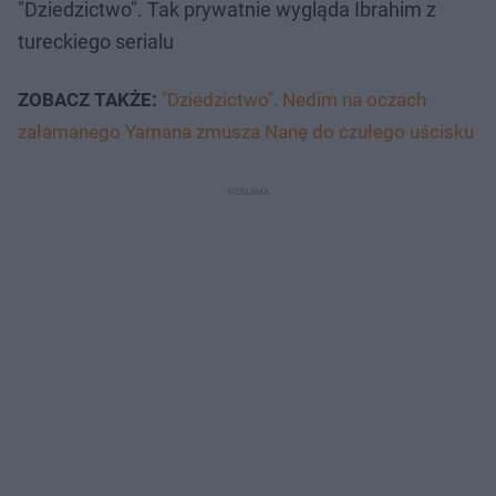
"Dziedzictwo". Tak prywatnie wygląda Ibrahim z
tureckiego serialu
Nie można odtworzyć wideo
Spróbuj ponownie
ZOBACZ TAKŻE:
"Dziedzictwo". Nedim na oczach
załamanego Yamana zmusza Nanę do czułego uścisku