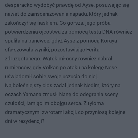
desperacko wydobyć prawdę od Ayse, posuwając się
nawet do zainscenizowania napadu, który jednak
zakończył się fiaskiem. Co gorsza, jego próba
potwierdzenia ojcostwa za pomocą testu DNA również
spaliła na panewce, gdyż Ayse z pomocą Koraya
sfałszowała wyniki, pozostawiając Ferita
zdruzgotanego. Wątek miłosny również nabrał
rumieńców, gdy Volkan po ataku na kolegę Nese
uświadomił sobie swoje uczucia do niej.
Najboleśniejszy cios zadał jednak Nedim, który na
oczach Yamana zmusił Nanę do odegrania sceny
czułości, łamiąc im obojgu serca. Z tyloma
dramatycznymi zwrotami akcji, co przyniosą kolejne
dni w rezydencji?