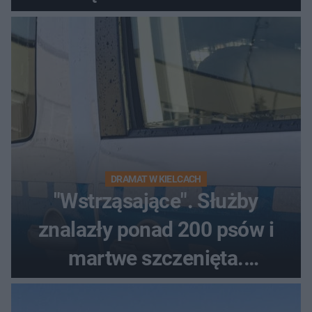
DRAMAT W KIELCACH
"Wstrząsające". Służby
znalazły ponad 200 psów i
martwe szczenięta.
Zatrzymano 35-latka