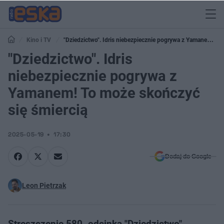
Kino i TV
"Dziedzictwo". Idris niebezpiecznie pogrywa z Yamanem! To
może skończyć się śmiercią
"Dziedzictwo". Idris
niebezpiecznie pogrywa z
Yamanem! To może skończyć
się śmiercią
2025-05-19
17:30
Dodaj do Google
Leon Pietrzak
Streszczenie 580. odcinka "Dziedzictwo"