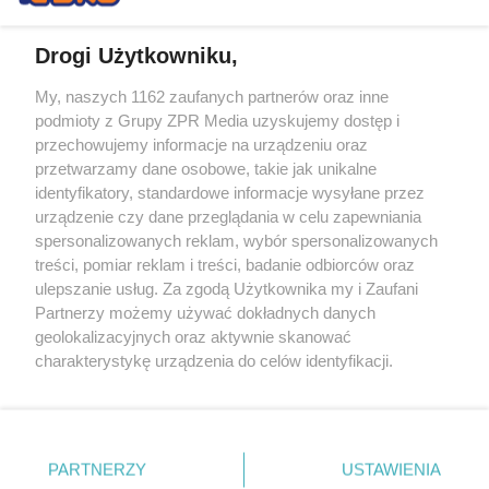
Drogi Użytkowniku,
My, naszych 1162 zaufanych partnerów oraz inne
Żaden utwór zamieszczony w serwisie nie może być powielany i
podmioty z Grupy ZPR Media uzyskujemy dostęp i
rozpowszechniany lub dalej rozpowszechniany w jakikolwiek sposób (w
przechowujemy informacje na urządzeniu oraz
tym także elektroniczny lub mechaniczny) na jakimkolwiek polu
eksploatacji w jakiejkolwiek formie, włącznie z umieszczaniem w
przetwarzamy dane osobowe, takie jak unikalne
Internecie bez pisemnej zgody właściciela praw. Jakiekolwiek użycie lub
identyfikatory, standardowe informacje wysyłane przez
wykorzystanie utworów w całości lub w części z naruszeniem prawa,
tzn. bez właściwej zgody, jest zabronione pod groźbą kary i może być
urządzenie czy dane przeglądania w celu zapewniania
ścigane prawnie.
spersonalizowanych reklam, wybór spersonalizowanych
treści, pomiar reklam i treści, badanie odbiorców oraz
ulepszanie usług. Za zgodą Użytkownika my i Zaufani
Partnerzy możemy używać dokładnych danych
geolokalizacyjnych oraz aktywnie skanować
charakterystykę urządzenia do celów identyfikacji.
Ponieważ cenimy Twoją prywatność, prosimy o zgodę na
O nas
korzystanie z tych technologii poprzez kliknięcie
Informacje prawne
„Akceptuję”. Zgoda jest dobrowolna i zawsze możesz ją
zmienić/wycofać klikając przycisk ustawień prywatności
PARTNERZY
USTAWIENIA
Nasze serwisy
znajdujący się w lewym dolnym rogu strony
. Niektóre