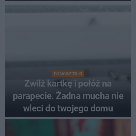
problemie. Sposób na
pociemniałą biżuterię
DOMOWE TRIKI
Zwilż kartkę i połóż na
parapecie. Żadna mucha nie
wleci do twojego domu