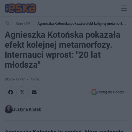
Kino i TV
Agnieszka Kotońska pokazała efekt kolejnej metamorfozy.
Internauci wprost: "20 lat młodsza"
Agnieszka Kotońska pokazała
efekt kolejnej metamorfozy.
Internauci wprost: "20 lat
młodsza"
2025-12-17
19:56
Dodaj do Google
Justyna Klorek
Agnieszka Kotońska to postać, która zasłynęła