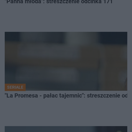
"Panna młoda": streszczenie odcinka 171
SERIALE
"La Promesa - pałac tajemnic": streszczenie odc