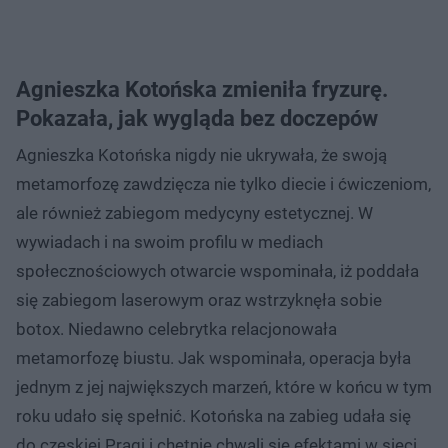
Agnieszka Kotońska zmieniła fryzurę.
Pokazała, jak wygląda bez doczepów
Agnieszka Kotońska nigdy nie ukrywała, że swoją
metamorfozę zawdzięcza nie tylko diecie i ćwiczeniom,
ale również zabiegom medycyny estetycznej. W
wywiadach i na swoim profilu w mediach
społecznościowych otwarcie wspominała, iż poddała
się zabiegom laserowym oraz wstrzyknęła sobie
botox. Niedawno celebrytka relacjonowała
metamorfozę biustu. Jak wspominała, operacja była
jednym z jej największych marzeń, które w końcu w tym
roku udało się spełnić. Kotońska na zabieg udała się
do czeskiej Pragi i chętnie chwali się efektami w sieci.