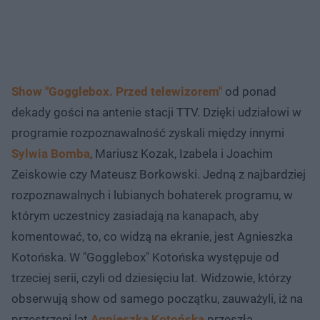
Show "Gogglebox. Przed telewizorem"
od ponad
dekady gości na antenie stacji TTV. Dzięki udziałowi w
programie rozpoznawalność zyskali między innymi
Sylwia Bomba
, Mariusz Kozak, Izabela i Joachim
Zeiskowie czy Mateusz Borkowski. Jedną z najbardziej
rozpoznawalnych i lubianych bohaterek programu, w
którym uczestnicy zasiadają na kanapach, aby
komentować, to, co widzą na ekranie, jest Agnieszka
Kotońska. W "Gogglebox" Kotońska występuje od
trzeciej serii, czyli od dziesięciu lat. Widzowie, którzy
obserwują show od samego początku, zauważyli, iż na
przestrzeni lat
Agnieszka Kotońska
przeszła