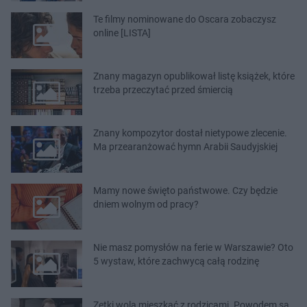
Te filmy nominowane do Oscara zobaczysz
online [LISTA]
Znany magazyn opublikował listę książek, które
trzeba przeczytać przed śmiercią
Znany kompozytor dostał nietypowe zlecenie.
Ma przearanżować hymn Arabii Saudyjskiej
Mamy nowe święto państwowe. Czy będzie
dniem wolnym od pracy?
Nie masz pomysłów na ferie w Warszawie? Oto
5 wystaw, które zachwycą całą rodzinę
Zetki wolą mieszkać z rodzicami. Powodem są