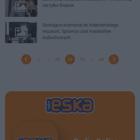
nie tylko finanse
Szokujące włamanie do holenderskiego
muzeum. Sprawcy użyli materiałów
wybuchowych
1
...
28
29
30
...
44