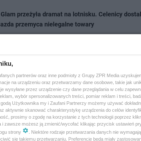
Glam przeżyła dramat na lotnisku. Celenicy dostal
iazda przemyca nielegalne towary
am, znana z programu "Żony Miami", doświadczyła nieprzyjemnego incy
jednej z wypraw lotniczych. Została zatrzymana przez funkcjonariuszy 
tórzy byli zmuszeni spraw…
niku,
dodan
fanych partnerów oraz inne podmioty z Grupy ZPR Media uzyskujem
cje na urządzeniu oraz przetwarzamy dane osobowe, takie jak unika
Glam żałuje operacji plastycznych. "Chcę zestarze
je wysyłane przez urządzenie czy dane przeglądania w celu zapewn
klam, wybór spersonalizowanych treści, pomiar reklam i treści, bad
ścią"
 zgodą Użytkownika my i Zaufani Partnerzy możemy używać dokład
az aktywnie skanować charakterystykę urządzenia do celów identyfi
 mogli poznać Anetę Glam dzięki programowi "Żony Miami", który opowia
ść, prosimy o zgodę na korzystanie z tych technologii poprzez klikn
 milionerów żyjących na Florydzie. Niedawno pojawiła się u dziennikarz
a i zawsze możesz ją zmienić/wycofać klikając przycisk ustawień pr
kiego, a internet ży…
ogu strony
. Niektóre rodzaje przetwarzania danych nie wymagaj
iwić się takiemu przetwarzaniu. Preferencje będą miały zastosowanie