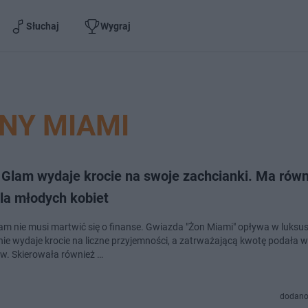
Słuchaj
Wygraj
NY MIAMI
 Glam wydaje krocie na swoje zachcianki. Ma równ
la młodych kobiet
am nie musi martwić się o finanse. Gwiazda "Żon Miami" opływa w luksus
nie wydaje krocie na liczne przyjemności, a zatrważającą kwotę podała 
. Skierowała również …
dodano