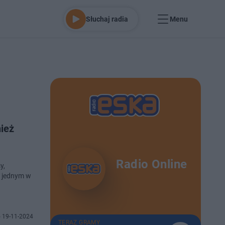
Słuchaj radia
Menu
ież
Radio Online
y,
w jednym w
 19-11-2024
TERAZ GRAMY