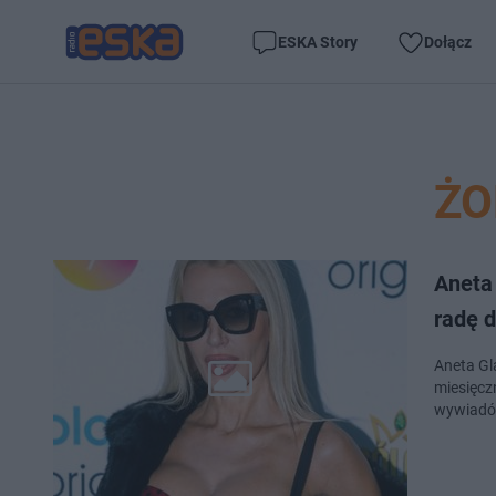
ESKA Story
Dołącz
ŻO
Aneta
radę d
Aneta Gl
miesięcz
wywiadów