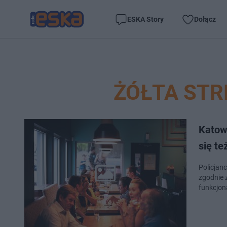
ESKA Story
Dołącz
ŻÓŁTA STR
Katowi
się t
Policjan
zgodnie 
funkcjona