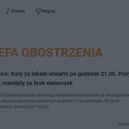
Słuchaj
Wygraj
EFA OBOSTRZENIA
ce: Kary za lokale otwarte po godzinie 21.00. Pos
eż mandaty za brak maseczek
ci z Katowic podczas ostatniego weekendu kontrolowali czy lokale gastr
z obowiązującymi przepisami po godzinie 21 są zamknięte. W sumie
riusze sprawdzili 87 lokali i…
dodano