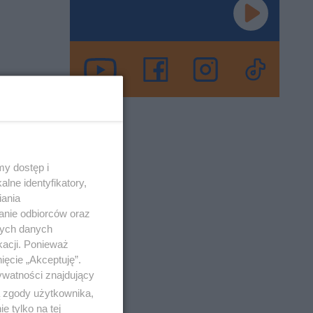
 dlatego
 15-10-2020
y dostęp i
lne identyfikatory,
co
iania
anie odbiorców oraz
nych danych
kacji. Ponieważ
woną
ięcie „Akceptuję”.
oże
ywatności znajdujący
ą zgody użytkownika,
 tylko na tej