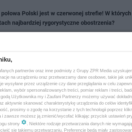
 połowa Polski jest w czerwonej strefie! W których
ach najbardziej rygorystyczne obostrzenia?
łowa Polski znalazła się w czerwonej strefie! Sytuacja jest dramatyczna,
cydował się na wprowadzenie bardzo rygorystycznych obostrzeń. Gdzie
je zakaz organizacji wese…
niku,
dodano
fanych partnerów oraz inne podmioty z Grupy ZPR Media uzyskujem
cje na urządzeniu oraz przetwarzamy dane osobowe, takie jak unika
wirus: Policjanci z Rzeszowa ruszyli na ulice. Za 
je wysyłane przez urządzenie czy dane przeglądania w celu zapewn
klam, wybór spersonalizowanych treści, pomiar reklam i treści, bad
zą mandat?
 zgodą Użytkownika my i Zaufani Partnerzy możemy używać dokład
az aktywnie skanować charakterystykę urządzenia do celów identyfi
iczba zachorowań na koronawirusa, a cały kraj został objęty żółtą i czer
ść, prosimy o zgodę na korzystanie z tych technologii poprzez klikn
W Rzeszowie także obowiązują dodatkowe obostrzenia. Za co policjant m
a i zawsze możesz ją zmienić/wycofać klikając przycisk ustawień pr
 mandat na ulicy? Szczegó…
ogu strony
. Niektóre rodzaje przetwarzania danych nie wymagaj
iwić się takiemu przetwarzaniu. Preferencje będą miały zastosowanie