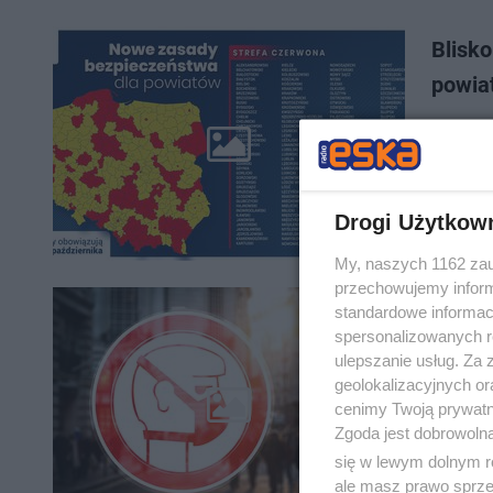
Blisko
powiat
Blisko po
rząd zde
obowiązu
Drogi Użytkow
My, naszych 1162 zau
przechowujemy informa
Korona
standardowe informac
spersonalizowanych re
wypis
ulepszanie usług. Za
geolokalizacyjnych or
Rośnie l
cenimy Twoją prywatno
strefą. 
Zgoda jest dobrowoln
wystawić
się w lewym dolnym r
ale masz prawo sprzec