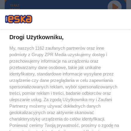
TERAZ
GRAMY
Drogi Użytkowniku,
My, naszych 1162 zaufanych partnerów oraz inne
Żaden utwór zamieszczony w serwisie nie może być powielany i
podmioty z Grupy ZPR Media uzyskujemy dostęp i
rozpowszechniany lub dalej rozpowszechniany w jakikolwiek sposób (w
tym także elektroniczny lub mechaniczny) na jakimkolwiek polu
przechowujemy informacje na urządzeniu oraz
eksploatacji w jakiejkolwiek formie, włącznie z umieszczaniem w Internecie
przetwarzamy dane osobowe, takie jak unikalne
bez pisemnej zgody właściciela praw. Jakiekolwiek użycie lub
wykorzystanie utworów w całości lub w części z naruszeniem prawa, tzn.
identyfikatory, standardowe informacje wysyłane przez
bez właściwej zgody, jest zabronione pod groźbą kary i może być ścigane
urządzenie czy dane przeglądania w celu zapewniania
prawnie.
spersonalizowanych reklam, wybór spersonalizowanych
treści, pomiar reklam i treści, badanie odbiorców oraz
ulepszanie usług. Za zgodą Użytkownika my i Zaufani
Partnerzy możemy używać dokładnych danych
geolokalizacyjnych oraz aktywnie skanować
charakterystykę urządzenia do celów identyfikacji.
O nas
Ponieważ cenimy Twoją prywatność, prosimy o zgodę na