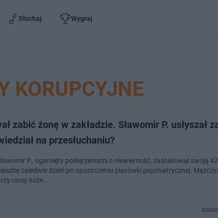
Słuchaj
Wygraj
Y KORUPCYJNE
ał zabić żonę w zakładzie. Sławomir P. usłyszał za
wiedział na przesłuchaniu?
 Sławomir P., ogarnięty podejrzeniami o niewierność, zaatakował swoją 47
ieszkę zaledwie dzień po opuszczeniu placówki psychiatrycznej. Mężczy
trzy ciosy noże…
dodan