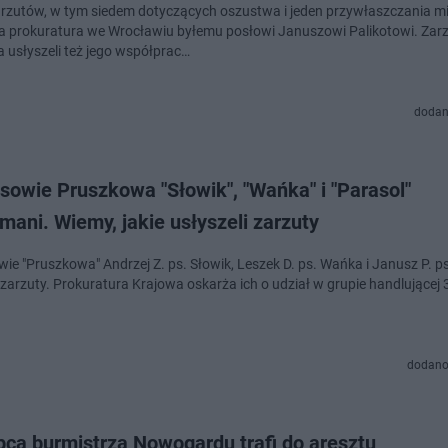
rzutów, w tym siedem dotyczących oszustwa i jeden przywłaszczania mi
a prokuratura we Wrocławiu byłemu posłowi Januszowi Palikotowi. Zar
 usłyszeli też jego współprac…
dodan
sowie Pruszkowa "Słowik", "Wańka" i "Parasol"
mani. Wiemy, jakie usłyszeli zarzuty
wie "Pruszkowa" Andrzej Z. ps. Słowik, Leszek D. ps. Wańka i Janusz P. p
 zarzuty. Prokuratura Krajowa oskarża ich o udział w grupie handlującej 
dodano
pca burmistrza Nowogardu trafi do aresztu