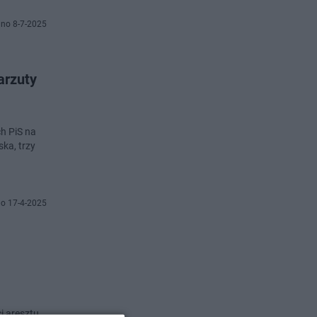
no 8-7-2025
arzuty
h PiS na
ska, trzy
o 17-4-2025
i aresztu