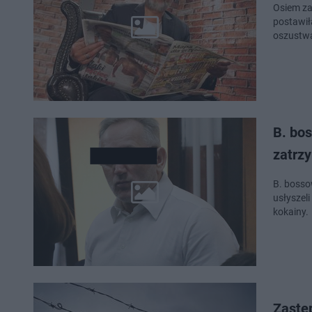
Osiem za
postawił
oszustwa
B. bos
zatrzy
B. bosso
usłyszeli
kokainy.
Zastę