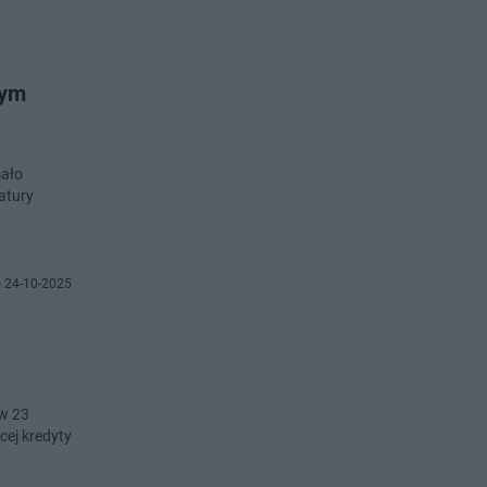
wym
mało
atury
 24-10-2025
ów 23
cej kredyty