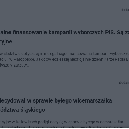
doda
galne finansowanie kampanii wyborczych PiS. Są z
cyjne
w śledztwie dotyczącym nielegalnego finansowania kampanii wyborczyc
iu i w Małopolsce. Jak dowiedzieli się nieoficjalnie dziennikarze Radia E
łyszały zarzuty…
dodan
decydował w sprawie byłego wicemarszałka
ództwa śląskiego
acyjny w Katowicach podjął decyzję w sprawie byłego wicemarszałka
twa śląskiego i byłego prezydenta Częstochowy. Bartłomiej S. nie opuśc