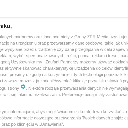
eniu pół miliona złotych porę…
dodan
niku,
fanych partnerów oraz inne podmioty z Grupy ZPR Media uzyskujem
y dla byłego rzecznika prezydenta Dudy. Chodzi o
cje na urządzeniu oraz przetwarzamy dane osobowe, takie jak unika
ę
je wysyłane przez urządzenie czy dane przeglądania w celu zapewn
klam, wybór spersonalizowanych treści, pomiar reklam i treści, bad
 oraz jego żona Sandra S. usłyszeli łącznie trzy zarzuty: korupcji, posługi
 zgodą Użytkownika my i Zaufani Partnerzy możemy używać dokład
ami poświadczającymi nieprawdę oraz oszustwa w śledztwie. Wczoraj 
az aktywnie skanować charakterystykę urządzenia do celów identyfi
 prezydenta Andrze…
ść, prosimy o zgodę na korzystanie z tych technologii poprzez klikn
a i zawsze możesz ją zmienić/wycofać klikając przycisk ustawień pr
ogu strony
. Niektóre rodzaje przetwarzania danych nie wymagaj
doda
iwić się takiemu przetwarzaniu. Preferencje będą miały zastosowanie
liśmy treść zarzutów wobec Jacka Sutryka!
szymi informacjami, abyś mógł świadomie i komfortowo korzystać z
gółowe informacje dotyczące przetwarzania Twoich danych znajdzi
t Wrocławia, Jacek Sutryk, został zatrzymany przez CBA w czwartek, 14 
s
oraz po kliknięciu w „Ustawienia”.