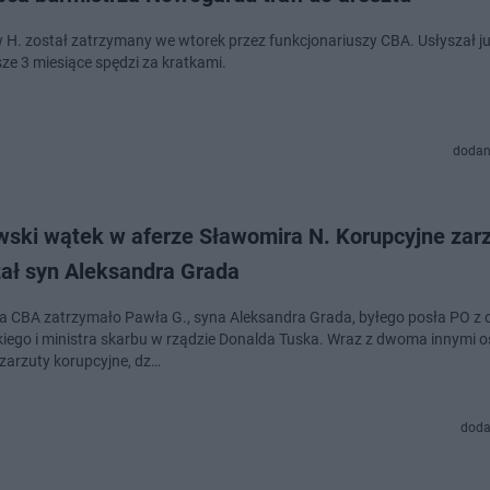
 H. został zatrzymany we wtorek przez funkcjonariuszy CBA. Usłyszał ju
sze 3 miesiące spędzi za kratkami.
dodan
wski wątek w aferze Sławomira N. Korupcyjne zar
zał syn Aleksandra Grada
ia CBA zatrzymało Pawła G., syna Aleksandra Grada, byłego posła PO z 
iego i ministra skarbu w rządzie Donalda Tuska. Wraz z dwoma innymi 
 zarzuty korupcyjne, dz…
doda