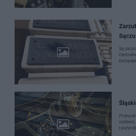
Zarzu
Sączu
Są zarzu
Centraln
Europejs
Śląski
Prokurat
osobom, 
i pożycz