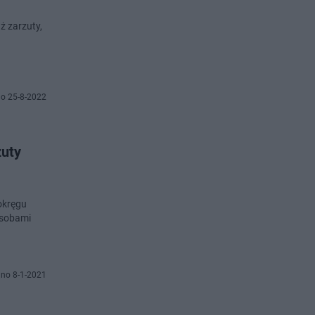
ż zarzuty,
o 25-8-2022
zuty
okręgu
osobami
no 8-1-2021