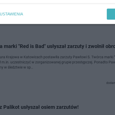
iono go do śląskiego wydziału Prokuratury Krajowej, gdzie usłyszał zarzu
a łapówki rekto…
USTAWIENIA
dodano
 marki "Red is Bad" usłyszał zarzuty i zwolnił ob
ura Krajowa w Katowicach postawiła zarzuty Pawłowi S. Twórca marki "
ł m.in. uczestniczyć w zorganizowanej grupie przestępczej. Ponadto Pawe
ny w śledztwie w sp…
dodan
 Palikot usłyszał osiem zarzutów!