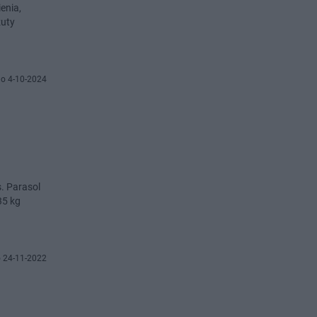
enia,
zuty
o 4-10-2024
s. Parasol
35 kg
 24-11-2022