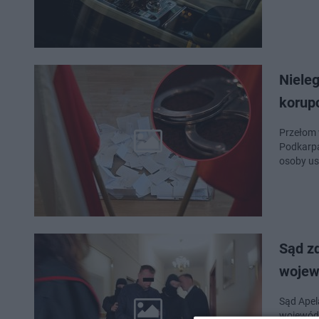
Niele
korup
Przełom 
Podkarpac
osoby us
Sąd z
wojew
Sąd Apel
wojewódz