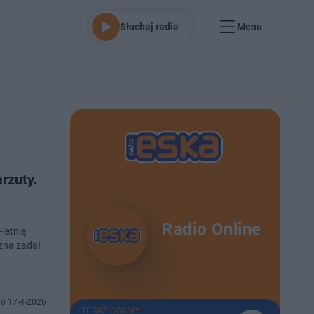
Słuchaj radia
Menu
rzuty.
Radio Online
-letnią
zna zadał
o 17-4-2026
TERAZ GRAMY