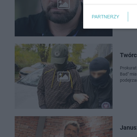
Przewiez
wręczeni
PARTNERZY
Twórca
Prokurat
Bad" mia
podejrza
Janusz