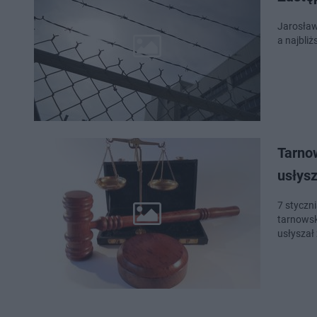
Jarosław
a najbliż
Tarno
usłys
7 styczn
tarnowsk
usłyszał