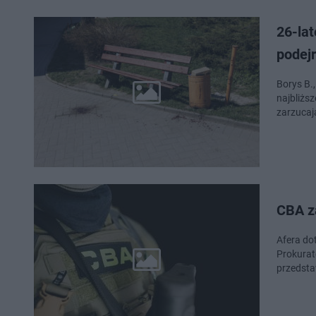
26-lat
podej
Borys B.
najbliżs
zarzucaj
CBA za
Afera do
Prokurat
przedsta