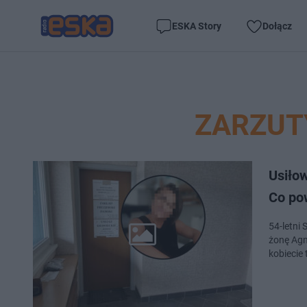
ESKA Story
Dołącz
ZARZUT
Usiłow
Co po
54-letni
żonę Agn
kobiecie 