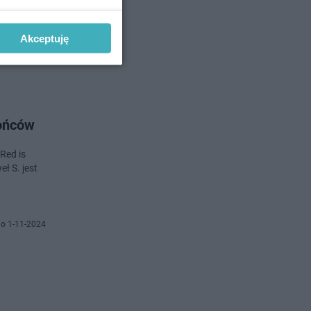
t dot.
Akceptuję
 15-11-2024
rońców
Red is
ł S. jest
o 1-11-2024