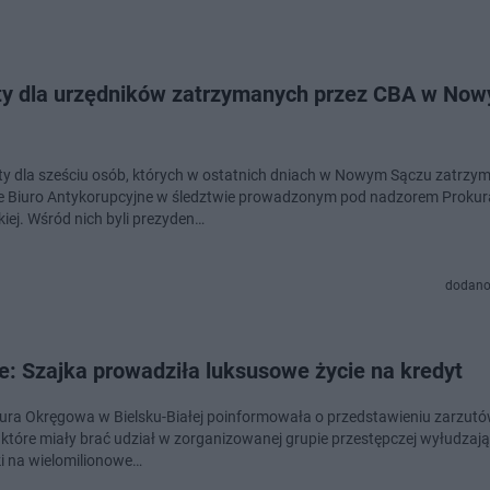
ty dla urzędników zatrzymanych przez CBA w No
ty dla sześciu osób, których w ostatnich dniach w Nowym Sączu zatrzy
e Biuro Antykorupcyjne w śledztwie prowadzonym pod nadzorem Prokur
kiej. Wśród nich byli prezyden…
dodano
e: Szajka prowadziła luksusowe życie na kredyt
ura Okręgowa w Bielsku-Białej poinformowała o przedstawieniu zarzut
które miały brać udział w zorganizowanej grupie przestępczej wyłudzają
ki na wielomilionowe…