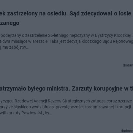
ek zastrzelony na osiedlu. Sąd zdecydował o losie
rzanego
, podejrzany o zastrzelenie 26-letniego mężczyzny w Bystrzycy Kłodzkiej,
ze dwa miesiące w areszcie. Taka jest decyzja kłodzkiego Sądu Rejonoweg
ą mu zabójstw…
dodan
trzymało byłego ministra. Zarzuty korupcyjne w t
tycząca Rządowej Agencji Rezerw Strategicznych zatacza coraz szersze 
orzy ze śląskiego wydziału ds. przestępczości zorganizowanej i korupcji
wili zarzuty Pawłowi M., by…
dodano