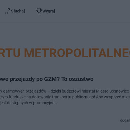
Słuchaj
Wygraj
RTU METROPOLITALN
we przejazdy po GZM? To oszustwo
ch przejazdów – dzięki budżetowi miasta! Miasto Sosnowiec
zyło fundusze na dotowanie transportu publicznego! Aby wesprzeć mie
 jest dostępnych w promocyjne…
dodan