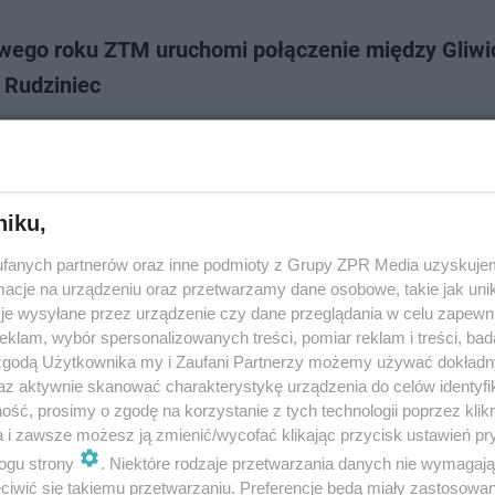
wego roku ZTM uruchomi połączenie między Gliwi
 Rudziniec
o roku ZTM uruchomi kolejną metrolinię. Autobus M106 połączy Gliwice
c. W ramach połączenia pasażerowie zyskają dojazd do strefy ekonomicz
znego w Brzezince…
niku,
dodano
fanych partnerów oraz inne podmioty z Grupy ZPR Media uzyskujem
cje na urządzeniu oraz przetwarzamy dane osobowe, takie jak unika
zuka osób do liczenia pasażerów w autobusach. P
je wysyłane przez urządzenie czy dane przeglądania w celu zapewn
klam, wybór spersonalizowanych treści, pomiar reklam i treści, bad
hy" za godzinę! Liczba zgłoszeń jest ogromna
 zgodą Użytkownika my i Zaufani Partnerzy możemy używać dokład
az aktywnie skanować charakterystykę urządzenia do celów identyfi
ransportu Metropolitalnego poinformował o tym, że poszukuje chętnych
ść, prosimy o zgodę na korzystanie z tych technologii poprzez klikn
dą liczyły pasażerów w pojazdach komunikacji miejskiej. Stawka godzino
a i zawsze możesz ją zmienić/wycofać klikając przycisk ustawień pr
ch. Zgłoszeń jest mnó…
ogu strony
. Niektóre rodzaje przetwarzania danych nie wymagaj
iwić się takiemu przetwarzaniu. Preferencje będą miały zastosowanie