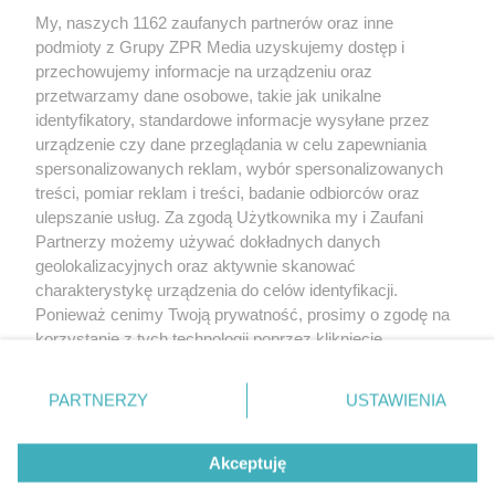
My, naszych 1162 zaufanych partnerów oraz inne
Żaden utwór zamieszczony w serwisie nie może być powielany i
podmioty z Grupy ZPR Media uzyskujemy dostęp i
rozpowszechniany lub dalej rozpowszechniany w jakikolwiek sposób (w
tym także elektroniczny lub mechaniczny) na jakimkolwiek polu
przechowujemy informacje na urządzeniu oraz
eksploatacji w jakiejkolwiek formie, włącznie z umieszczaniem w Internecie
przetwarzamy dane osobowe, takie jak unikalne
bez pisemnej zgody właściciela praw. Jakiekolwiek użycie lub
wykorzystanie utworów w całości lub w części z naruszeniem prawa, tzn.
identyfikatory, standardowe informacje wysyłane przez
bez właściwej zgody, jest zabronione pod groźbą kary i może być ścigane
urządzenie czy dane przeglądania w celu zapewniania
prawnie.
spersonalizowanych reklam, wybór spersonalizowanych
treści, pomiar reklam i treści, badanie odbiorców oraz
ulepszanie usług. Za zgodą Użytkownika my i Zaufani
Partnerzy możemy używać dokładnych danych
geolokalizacyjnych oraz aktywnie skanować
charakterystykę urządzenia do celów identyfikacji.
O nas
Ponieważ cenimy Twoją prywatność, prosimy o zgodę na
korzystanie z tych technologii poprzez kliknięcie
Informacje prawne
„Akceptuję”. Zgoda jest dobrowolna i zawsze możesz ją
zmienić/wycofać klikając przycisk ustawień prywatności
Nasze serwisy
PARTNERZY
USTAWIENIA
znajdujący się w lewym dolnym rogu strony
. Niektóre
rodzaje przetwarzania danych nie wymagają zgody
© 2026 Grupa ZPR Media
Akceptuję
użytkownika, ale masz prawo sprzeciwić się takiemu
przetwarzaniu. Preferencje będą miały zastosowanie tylko