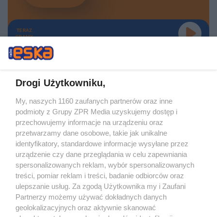
TERAZ
GRAMY
Drogi Użytkowniku,
My, naszych 1160 zaufanych partnerów oraz inne
Żaden utwór zamieszczony w serwisie nie może być powielany i
podmioty z Grupy ZPR Media uzyskujemy dostęp i
rozpowszechniany lub dalej rozpowszechniany w jakikolwiek sposób (w
tym także elektroniczny lub mechaniczny) na jakimkolwiek polu
przechowujemy informacje na urządzeniu oraz
eksploatacji w jakiejkolwiek formie, włącznie z umieszczaniem w Internecie
przetwarzamy dane osobowe, takie jak unikalne
bez pisemnej zgody właściciela praw. Jakiekolwiek użycie lub
wykorzystanie utworów w całości lub w części z naruszeniem prawa, tzn.
identyfikatory, standardowe informacje wysyłane przez
bez właściwej zgody, jest zabronione pod groźbą kary i może być ścigane
urządzenie czy dane przeglądania w celu zapewniania
prawnie.
spersonalizowanych reklam, wybór spersonalizowanych
treści, pomiar reklam i treści, badanie odbiorców oraz
ulepszanie usług. Za zgodą Użytkownika my i Zaufani
Partnerzy możemy używać dokładnych danych
geolokalizacyjnych oraz aktywnie skanować