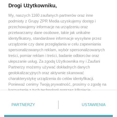
Drogi Użytkowniku,
My, naszych 1160 zaufanych partnerów oraz inne
Żaden utwór zamieszczony w serwisie nie może być powielany i
podmioty z Grupy ZPR Media uzyskujemy dostęp i
rozpowszechniany lub dalej rozpowszechniany w jakikolwiek sposób (w
tym także elektroniczny lub mechaniczny) na jakimkolwiek polu
przechowujemy informacje na urządzeniu oraz
eksploatacji w jakiejkolwiek formie, włącznie z umieszczaniem w Internecie
przetwarzamy dane osobowe, takie jak unikalne
bez pisemnej zgody właściciela praw. Jakiekolwiek użycie lub
identyfikatory, standardowe informacje wysyłane przez
wykorzystanie utworów w całości lub w części z naruszeniem prawa, tzn.
bez właściwej zgody, jest zabronione pod groźbą kary i może być ścigane
urządzenie czy dane przeglądania w celu zapewniania
prawnie.
spersonalizowanych reklam, wybór spersonalizowanych
treści, pomiar reklam i treści, badanie odbiorców oraz
ulepszanie usług. Za zgodą Użytkownika my i Zaufani
Partnerzy możemy używać dokładnych danych
geolokalizacyjnych oraz aktywnie skanować
charakterystykę urządzenia do celów identyfikacji.
Ponieważ cenimy Twoją prywatność, prosimy o zgodę na
O nas
korzystanie z tych technologii poprzez kliknięcie
Informacje prawne
„Akceptuję”. Zgoda jest dobrowolna i zawsze możesz ją
zmienić/wycofać klikając przycisk ustawień prywatności
Nasze serwisy
PARTNERZY
USTAWIENIA
znajdujący się w lewym dolnym rogu strony
. Niektóre
rodzaje przetwarzania danych nie wymagają zgody
© 2026 Grupa ZPR Media