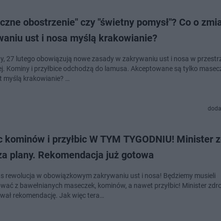
yczne obostrzenie" czy "świetny pomysł"? Co o zm
waniu ust i nosa myślą krakowianie?
y, 27 lutego obowiązują nowe zasady w zakrywaniu ust i nosa w przestr
ej. Kominy i przyłbice odchodzą do lamusa. Akceptowane są tylko masecz
t myślą krakowianie? …
doda
c kominów i przyłbic W TYM TYGODNIU! Minister 
za plany. Rekomendacja już gotowa
s rewolucja w obowiązkowym zakrywaniu ust i nosa! Będziemy musieli
wać z bawełnianych maseczek, kominów, a nawet przyłbic! Minister zdro
wał rekomendację. Jak więc tera…