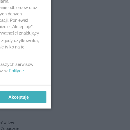
iania
anie odbiorców oraz
nych danych
 20-10-2020
kacji. Ponieważ
ięcie „Akceptuję”.
zie
ywatności znajdujący
ą zgody użytkownika,
 tylko na tej
tacie na
 naszych serwisów
esz w
Polityce
 16-10-2020
Akceptuję
wonej
ców tzw.
. Zobaczcie