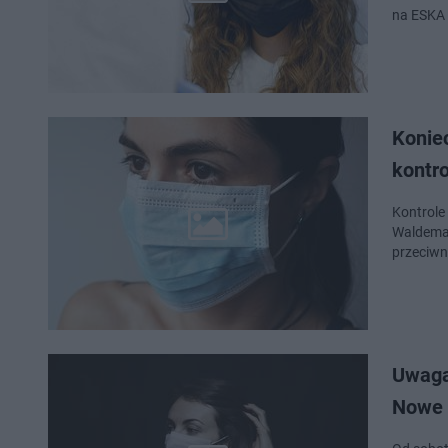
na ESKA 
Konie
kontr
Kontrole
Waldemar
przeciwn
Uwaga
Nowe 