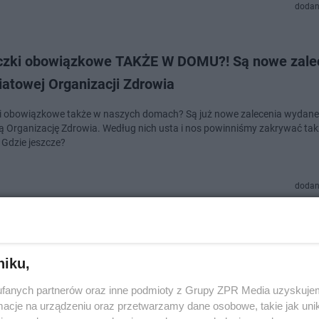
dodan
zki obowiązkowe TAKŻE W DOMU?! Są nowe zale
iatowej Organizacji Zdrowia
 obowiązkowe także w naszych domach? Są już nowe zalecenia wydane
 Organizację Zdrowia. Według nich usta i nos powinniśmy zakrywać ta
Gdzie jeszcze?
dodan
wski radny o zgłaszaniu służbom osób bez masec
 też wydawano nazistom
niku,
 zawiadomić policje, bo ktoś nie nosi maseczki lub przyłbicy na ulicy, a Ty
fanych partnerów oraz inne podmioty z Grupy ZPR Media uzyskujem
zdrowie? Jesteś jak ci, którzy wydawali Żydów nazistom w okresie II wojn
cje na urządzeniu oraz przetwarzamy dane osobowe, takie jak unika
j. Tak przynaj…