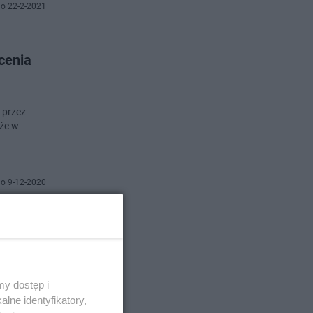
o 22-2-2021
cenia
 przez
kże w
o 9-12-2020
zek:
 boisz się
y dostęp i
y
lne identyfikatory,