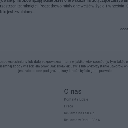
y, 8 sierpnia obowiązują ściśle określone wskazania dotyczące zakrywani
rzestrzeni zamkniętej. Początkowo miały one wejść w życie 1 września. 
Kto jest zwolniony…
doda
ozpowszechniany lub dalej rozpowszechniany w jakikolwiek sposób (w tym także el
pisemnej zgody właściciela praw. Jakiekolwiek użycie lub wykorzystanie utworów w c
jest zabronione pod groźbą kary i może być ścigane prawnie.
O nas
Kontakt i ludzie
Praca
Reklama na ESKA.pl
Reklama w Radiu ESKA