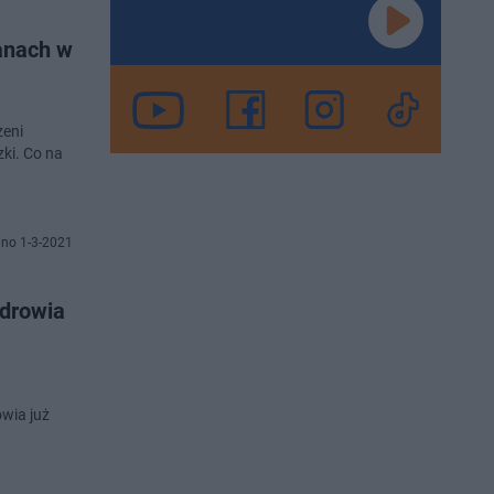
ianach w
zeni
ki. Co na
no 1-3-2021
zdrowia
wia już