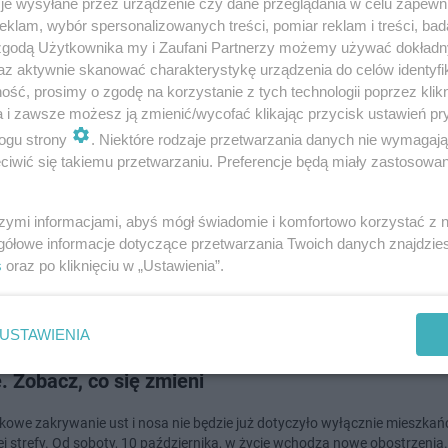
je wysyłane przez urządzenie czy dane przeglądania w celu zapewn
klam, wybór spersonalizowanych treści, pomiar reklam i treści, bad
 zgodą Użytkownika my i Zaufani Partnerzy możemy używać dokład
dodano
az aktywnie skanować charakterystykę urządzenia do celów identyfi
ść, prosimy o zgodę na korzystanie z tych technologii poprzez klikn
sisz maseczki? Już się od tego nie wykręcisz! Będ
a i zawsze możesz ją zmienić/wycofać klikając przycisk ustawień pr
ogu strony
. Niektóre rodzaje przetwarzania danych nie wymagaj
 w ustawie
iwić się takiemu przetwarzaniu. Preferencje będą miały zastosowanie
słania ust i nosa w Polsce ma zostać zapisany w ustawie. O zmianach
ował szef KPRM Michał Dworczyk. Kiedy wejdzie w życie? Więcej przeczy
szymi informacjami, abyś mógł świadomie i komfortowo korzystać z
aków.
gółowe informacje dotyczące przetwarzania Twoich danych znajdzi
s
oraz po kliknięciu w „Ustawienia”.
dodano
USTAWIENIA
ązek noszenia maseczek wraca. Nie tylko w czer
e. Zobacz, co się zmieni
owe zakrywanie ust i nosa nie będzie już dotyczyło wyłącznie mieszkań
j strefy. Od soboty, 10 października, w życie wchodzą nowe obostrzenia