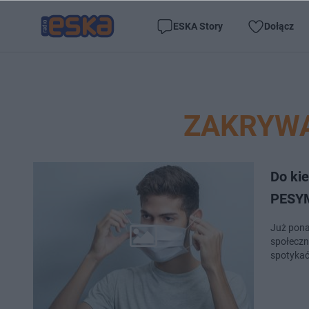
ESKA Story
Dołącz
ZAKRYWA
Do ki
PESY
Już pona
społeczn
spotykać