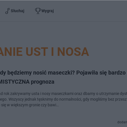
Słuchaj
Wygraj
NIE UST I NOSA
edy będziemy nosić maseczki? Pojawiła się bardzo
MISTYCZNA prognoza
d rok zakrywamy usta i nosy maseczkami oraz dbamy o utrzymanie dys
ego. Wszyscy jednak tęsknimy do normalności, gdy mogliśmy bez przes
 się w większym gronie czy bawi…
dodan