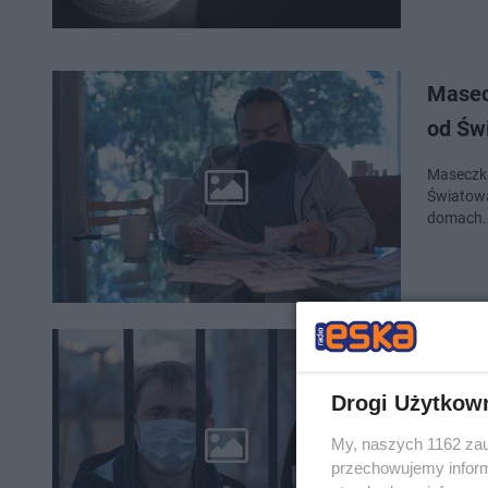
Masec
od Św
Maseczki
Światową
domach. 
Krako
Żydów
Drogi Użytkow
Chciałbyś
My, naszych 1162 zau
o swoje 
przechowujemy informa
światowe