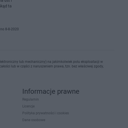
a ust i
Skąd ta
no 8-8-2020
ektroniczny lub mechaniczny) na jakimkolwiek polu eksploatacji w
ałości lub w części z naruszeniem prawa, tzn. bez właściwej zgody,
Informacje prawne
Regulamin
Licencje
Polityka prywatności i cookies
Dane osobowe