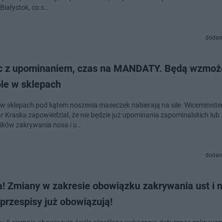
Białystok, co s…
dodan
c z upominaniem, czas na MANDATY. Będą wzmo
ole w sklepach
 w sklepach pod kątem noszenia maseczek nabierają na sile. Wiceministe
 Kraska zapowiedział, że nie będzie już upominania zapominalskich lub
ików zakrywania nosa i u…
dodan
! Zmiany w zakresie obowiązku zakrywania ust i 
przespisy już obowiązują!