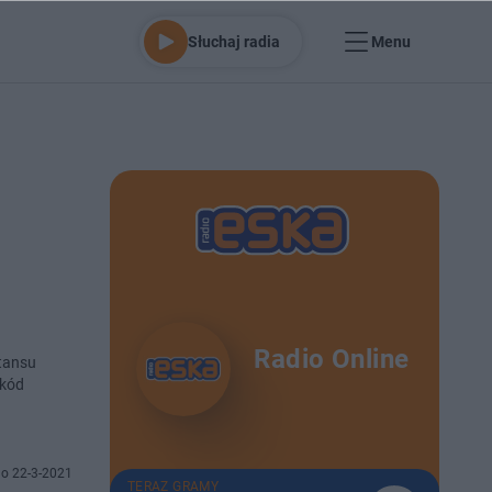
Słuchaj radia
Menu
Radio Online
tansu
zkód
o 22-3-2021
TERAZ GRAMY