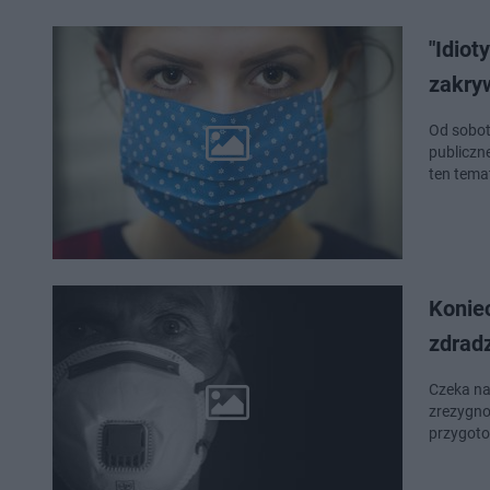
"Idiot
zakry
Od sobot
publiczn
ten tema
Konie
zdrad
Czeka na
zrezygno
przygoto