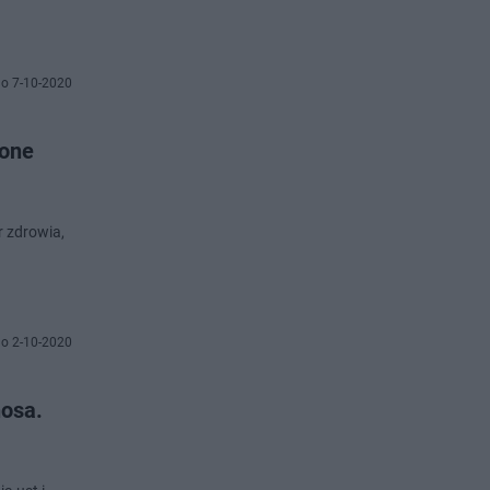
o 7-10-2020
żone
r zdrowia,
o 2-10-2020
nosa.