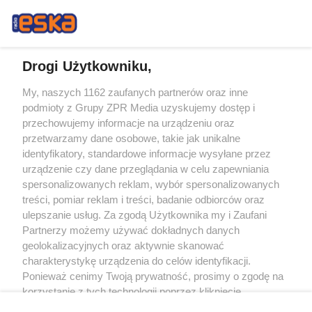
Drogi Użytkowniku,
My, naszych 1162 zaufanych partnerów oraz inne
Żaden utwór zamieszczony w serwisie nie może być powielany i
podmioty z Grupy ZPR Media uzyskujemy dostęp i
rozpowszechniany lub dalej rozpowszechniany w jakikolwiek sposób (w
tym także elektroniczny lub mechaniczny) na jakimkolwiek polu
przechowujemy informacje na urządzeniu oraz
eksploatacji w jakiejkolwiek formie, włącznie z umieszczaniem w Internecie
przetwarzamy dane osobowe, takie jak unikalne
bez pisemnej zgody właściciela praw. Jakiekolwiek użycie lub
wykorzystanie utworów w całości lub w części z naruszeniem prawa, tzn.
identyfikatory, standardowe informacje wysyłane przez
bez właściwej zgody, jest zabronione pod groźbą kary i może być ścigane
urządzenie czy dane przeglądania w celu zapewniania
prawnie.
spersonalizowanych reklam, wybór spersonalizowanych
treści, pomiar reklam i treści, badanie odbiorców oraz
ulepszanie usług. Za zgodą Użytkownika my i Zaufani
Partnerzy możemy używać dokładnych danych
geolokalizacyjnych oraz aktywnie skanować
charakterystykę urządzenia do celów identyfikacji.
O nas
Ponieważ cenimy Twoją prywatność, prosimy o zgodę na
korzystanie z tych technologii poprzez kliknięcie
Informacje prawne
„Akceptuję”. Zgoda jest dobrowolna i zawsze możesz ją