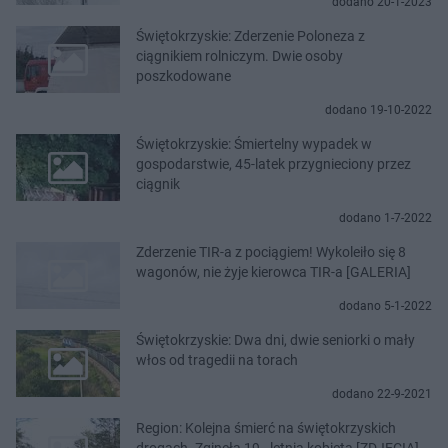
dodano 20-1-2023
Świętokrzyskie: Zderzenie Poloneza z
ciągnikiem rolniczym. Dwie osoby
poszkodowane
dodano 19-10-2022
Świętokrzyskie: Śmiertelny wypadek w
gospodarstwie, 45-latek przygnieciony przez
ciągnik
dodano 1-7-2022
Zderzenie TIR-a z pociągiem! Wykoleiło się 8
wagonów, nie żyje kierowca TIR-a [GALERIA]
dodano 5-1-2022
Świętokrzyskie: Dwa dni, dwie seniorki o mały
włos od tragedii na torach
dodano 22-9-2021
Region: Kolejna śmierć na świętokrzyskich
drogach. Zginęła 19 - letnia kobieta [ZDJĘCIA]