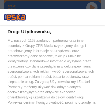
TERAZ
GRAMY
Drogi Użytkowniku,
My, naszych 1162 zaufanych partnerów oraz inne
Żaden utwór zamieszczony w serwisie nie może być powielany i
podmioty z Grupy ZPR Media uzyskujemy dostęp i
rozpowszechniany lub dalej rozpowszechniany w jakikolwiek sposób (w
tym także elektroniczny lub mechaniczny) na jakimkolwiek polu
przechowujemy informacje na urządzeniu oraz
eksploatacji w jakiejkolwiek formie, włącznie z umieszczaniem w Internecie
przetwarzamy dane osobowe, takie jak unikalne
bez pisemnej zgody właściciela praw. Jakiekolwiek użycie lub
wykorzystanie utworów w całości lub w części z naruszeniem prawa, tzn.
identyfikatory, standardowe informacje wysyłane przez
bez właściwej zgody, jest zabronione pod groźbą kary i może być ścigane
urządzenie czy dane przeglądania w celu zapewniania
prawnie.
spersonalizowanych reklam, wybór spersonalizowanych
treści, pomiar reklam i treści, badanie odbiorców oraz
ulepszanie usług. Za zgodą Użytkownika my i Zaufani
Partnerzy możemy używać dokładnych danych
geolokalizacyjnych oraz aktywnie skanować
charakterystykę urządzenia do celów identyfikacji.
O nas
Ponieważ cenimy Twoją prywatność, prosimy o zgodę na