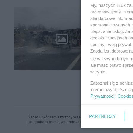
My, naszych 1162 zau
przechowujemy informa
Tragic
standardowe informac
Droga
spersonalizowanych re
ulepszanie usług. Za
Do wypadku dos
geolokalizacyjnych or
drogi nr 
cenimy Twoją prywatno
nadjeżdż
Zgoda jest dobrowoln
się w lewym dolnym r
ale masz prawo sprzec
witrynie.
Zapoznaj się z poniż
internetowych. Szcze
Prywatności
i
Cookie
PARTNERZY
Żaden utwór zamieszczony w serwisie nie może być powielany i r
jakiejkolwiek formie, włącznie z umieszczaniem w Internecie bez 