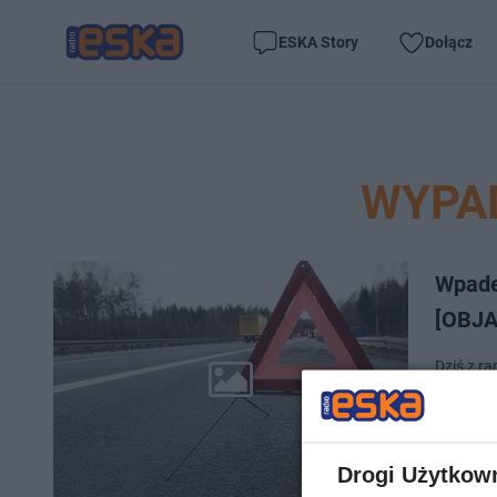
ESKA Story
Dołącz
WYPA
Wpade
[OBJA
Dziś z r
samochod
objazdy.
Drogi Użytkow