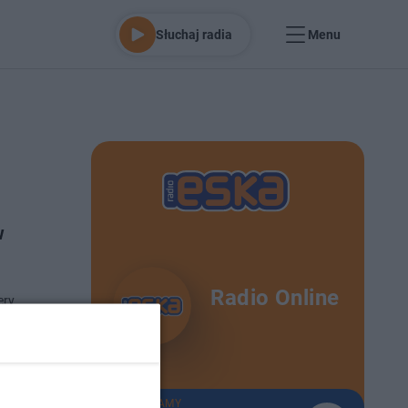
Słuchaj radia
Menu
w
Radio Online
ery
ano
 25-10-2021
TERAZ GRAMY