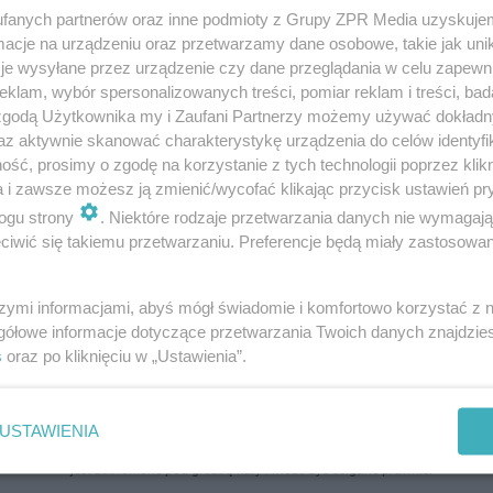
fanych partnerów oraz inne podmioty z Grupy ZPR Media uzyskujem
cje na urządzeniu oraz przetwarzamy dane osobowe, takie jak unika
zny wypadek na drodze krajowej 77! Spłonęła cyst
je wysyłane przez urządzenie czy dane przeglądania w celu zapewn
 nadal zablokowana [ZDJĘCIA]
klam, wybór spersonalizowanych treści, pomiar reklam i treści, bad
 zgodą Użytkownika my i Zaufani Partnerzy możemy używać dokład
zło wczoraj późnym popołudniem na obwodnicy Leżajska w ciągu krajowej
az aktywnie skanować charakterystykę urządzenia do celów identyfi
77. Ze wstępnych ustaleń policji wynika, że kierowca audi zderzył się z
ść, prosimy o zgodę na korzystanie z tych technologii poprzez klikn
ająca z naprzeciwka cyste…
a i zawsze możesz ją zmienić/wycofać klikając przycisk ustawień pr
ogu strony
. Niektóre rodzaje przetwarzania danych nie wymagaj
iwić się takiemu przetwarzaniu. Preferencje będą miały zastosowanie
doda
szymi informacjami, abyś mógł świadomie i komfortowo korzystać z
gółowe informacje dotyczące przetwarzania Twoich danych znajdzi
s
oraz po kliknięciu w „Ustawienia”.
USTAWIENIA
ozpowszechniany lub dalej rozpowszechniany w jakikolwiek sposób (w tym także el
pisemnej zgody właściciela praw. Jakiekolwiek użycie lub wykorzystanie utworów w c
jest zabronione pod groźbą kary i może być ścigane prawnie.