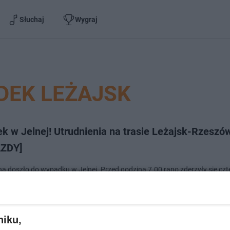
Słuchaj
Wygraj
DEK LEŻAJSK
k w Jelnej! Utrudnienia na trasie Leżajsk-Rzeszó
ZDY]
ana doszło do wypadku w Jelnej. Przed godziną 7.00 rano zderzyły się czt
y osobowe. Jedna z osób jest ranna. W miejscu zdarzenia zorganizow
 Utrudnienia mogą zakończyć s…
niku,
dodano