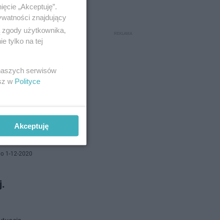
ięcie „Akceptuję”.
ywatności znajdujący
ą zgody użytkownika,
o 22-6-2022
 tylko na tej
 naszych serwisów
esz w
Polityce
południem
konać
Akceptuję
o 1-12-2020
j.