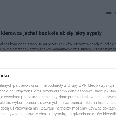
dodano
 kierowca jechał bez koła aż się iskry sypały
 bez koła jechał trasą DK 94 przez Sławków. Kierowca hondy zupełnie n
. Mimo ostrzegawczych znaków dawanych przez innych uczestników ru
ż w końcu został zatrzymany…
doda
niku,
fanych partnerów oraz inne podmioty z Grupy ZPR Media uzyskujem
ek na DK94 w Sławkowie. Przy Orlenie zderzyły s
cje na urządzeniu oraz przetwarzamy dane osobowe, takie jak unika
je wysyłane przez urządzenie czy dane przeglądania w celu zapewn
chody
klam, wybór spersonalizowanych treści, pomiar reklam i treści, bad
 zgodą Użytkownika my i Zaufani Partnerzy możemy używać dokład
o groźnie wyglądającego wypadku doszło w środę w Sławkowie na trasi
az aktywnie skanować charakterystykę urządzenia do celów identyfi
 stacji Orlen zderzyły się dwa samochody osobowe. Tworzą się duże korki