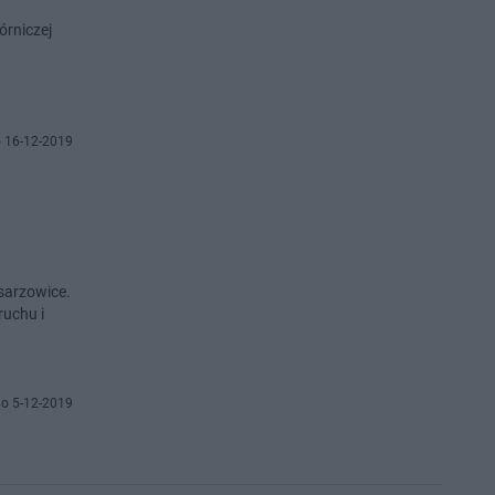
rniczej
 16-12-2019
sarzowice.
ruchu i
o 5-12-2019