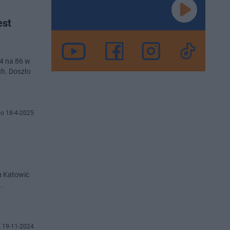
est
94 na 86 w
ch. Doszło
o 18-4-2025
u Katowic
.
 19-11-2024