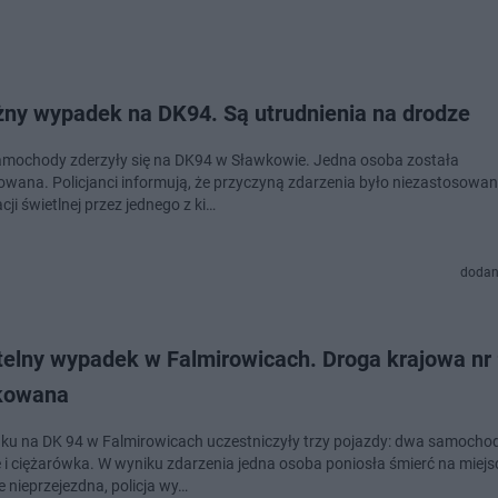
ny wypadek na DK94. Są utrudnienia na drodze
amochody zderzyły się na DK94 w Sławkowie. Jedna osoba została
wana. Policjanci informują, że przyczyną zdarzenia było niezastosowani
cji świetlnej przez jednego z ki…
dodan
telny wypadek w Falmirowicach. Droga krajowa nr 
kowana
u na DK 94 w Falmirowicach uczestniczyły trzy pojazdy: dwa samocho
i ciężarówka. W wyniku zdarzenia jedna osoba poniosła śmierć na miejs
e nieprzejezdna, policja wy…