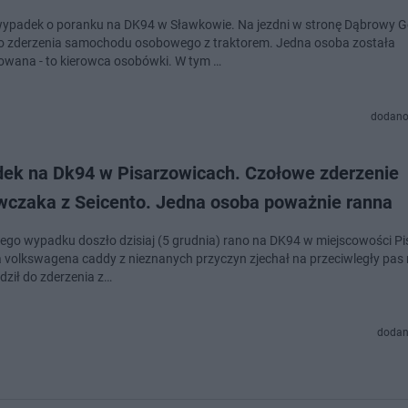
ypadek o poranku na DK94 w Sławkowie. Na jezdni w stronę Dąbrowy Gó
o zderzenia samochodu osobowego z traktorem. Jedna osoba została
wana - to kierowca osobówki. W tym …
dodano
ek na Dk94 w Pisarzowicach. Czołowe zderzenie
wczaka z Seicento. Jedna osoba poważnie ranna
ego wypadku doszło dzisiaj (5 grudnia) rano na DK94 w miejscowości Pi
 volkswagena caddy z nieznanych przyczyn zjechał na przeciwległy pas 
ził do zderzenia z…
dodan