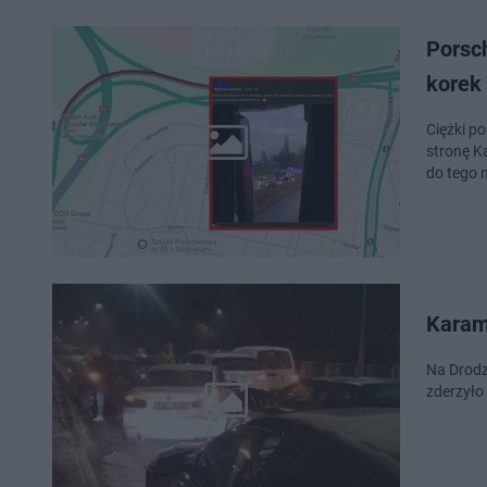
Porsc
korek
Ciężki p
stronę K
do tego 
Karam
Na Drodz
zderzyło 