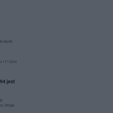
e się do
o 17-1-2024
94 jest
dy
cu. Droga