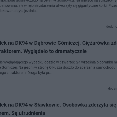
mochodu dostawczego na DK94 w Sosnowcu, Na miejscu są strażacy. S
opanowana, ale w rejonie zdarzenia utworzyły się gigantyczne korki. Prze
lokowana była jezdnia…
dodano
ek na DK94 w Dąbrowie Górniczej. Ciężarówka zd
traktorem. Wyglądało to dramatycznie
ie wyglądającego wypadku doszło w czwartek, 24 września o poranku 
 Górniczej. Na jezdni w stronę Olkusza doszło do zderzenia samochodu
ego z traktorem. Droga była pr…
dodan
ek na DK94 w Sławkowie. Osobówka zderzyła się
rem. Są utrudnienia