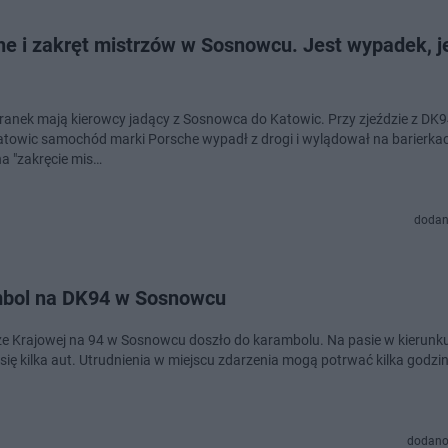
he i zakręt mistrzów w Sosnowcu. Jest wypadek, j
oranek mają kierowcy jadący z Sosnowca do Katowic. Przy zjeździe z DK
atowic samochód marki Porsche wypadł z drogi i wylądował na barierka
na "zakręcie mis…
dodan
bol na DK94 w Sosnowcu
e Krajowej na 94 w Sosnowcu doszło do karambolu. Na pasie w kierunk
się kilka aut. Utrudnienia w miejscu zdarzenia mogą potrwać kilka godzin
dodano