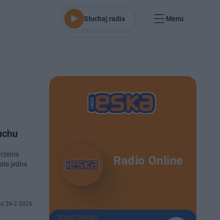
Słuchaj radia
Menu
uchu
arzenia
Radio Online
ła jedna
o 26-2-2026
TERAZ GRAMY