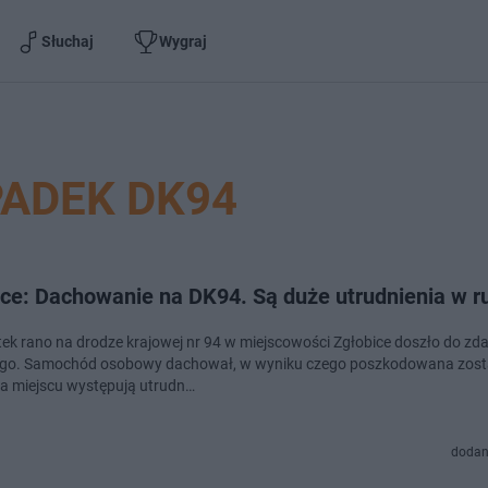
Słuchaj
Wygraj
ADEK DK94
ice: Dachowanie na DK94. Są duże utrudnienia w r
ek rano na drodze krajowej nr 94 w miejscowości Zgłobice doszło do zd
go. Samochód osobowy dachował, w wyniku czego poszkodowana zosta
a miejscu występują utrudn…
dodan