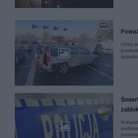
Poważ
Cztery s
poszkodo
sygnaliza
Śmier
zablo
W wypadk
osobowe 
pozostaj