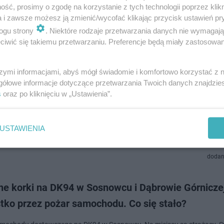
ść, prosimy o zgodę na korzystanie z tych technologii poprzez klikn
a i zawsze możesz ją zmienić/wycofać klikając przycisk ustawień pr
ogu strony
. Niektóre rodzaje przetwarzania danych nie wymagaj
dodan
iwić się takiemu przetwarzaniu. Preferencje będą miały zastosowanie
czny WYPADEK w Pogórskiej Woli. Nie żyje kobieta
szymi informacjami, abyś mógł świadomie i komfortowo korzystać z
gółowe informacje dotyczące przetwarzania Twoich danych znajdzi
cona przez samochód [ZDJĘCIA]
s
oraz po kliknięciu w „Ustawienia”.
cznego w skutkach wypadku doszło w poniedziałek (30.11.) późnym po
e krajowej nr 94 w miejscowości Pogórska Wola. Kobieta próbowała po
w niedozwolonym miejscu. N…
USTAWIENIA
dodan
ne korki na DK94 w Sosnowcu i Dąbrowie Górnicze
tko przez pożar samochodu. Co się stało?