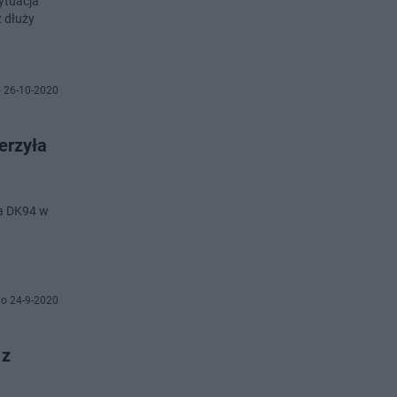
ytuacja
z dłuży
 26-10-2020
erzyła
na DK94 w
o 24-9-2020
 z