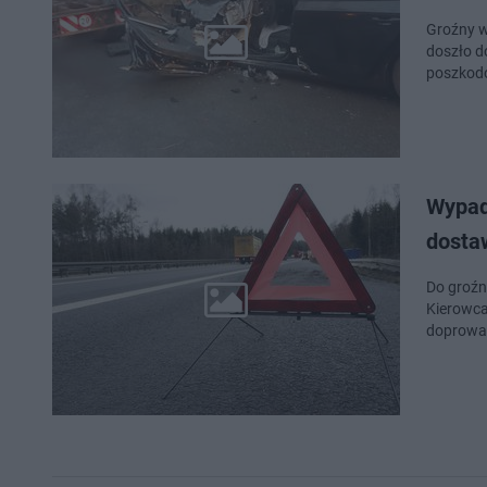
Groźny w
doszło d
poszkodo
Wypad
dosta
Do groźn
Kierowca
doprowad