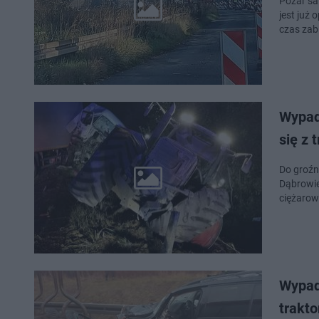
Pożar sa
jest już 
czas zab
Wypad
się z 
Do groźn
Dąbrowie
ciężarow
Wypad
trakto