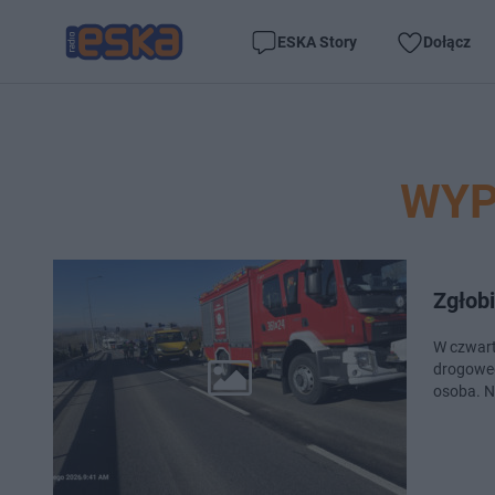
ESKA Story
Dołącz
WYP
Zgłob
W czwart
drogowe
osoba. N