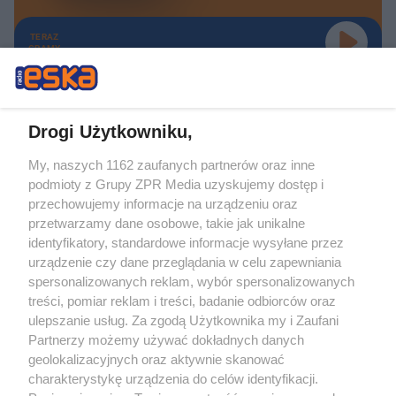
TERAZ
GRAMY
Drogi Użytkowniku,
My, naszych 1162 zaufanych partnerów oraz inne
Żaden utwór zamieszczony w serwisie nie może być powielany i
podmioty z Grupy ZPR Media uzyskujemy dostęp i
rozpowszechniany lub dalej rozpowszechniany w jakikolwiek sposób (w
tym także elektroniczny lub mechaniczny) na jakimkolwiek polu
przechowujemy informacje na urządzeniu oraz
eksploatacji w jakiejkolwiek formie, włącznie z umieszczaniem w Internecie
przetwarzamy dane osobowe, takie jak unikalne
bez pisemnej zgody właściciela praw. Jakiekolwiek użycie lub
identyfikatory, standardowe informacje wysyłane przez
wykorzystanie utworów w całości lub w części z naruszeniem prawa, tzn.
bez właściwej zgody, jest zabronione pod groźbą kary i może być ścigane
urządzenie czy dane przeglądania w celu zapewniania
prawnie.
spersonalizowanych reklam, wybór spersonalizowanych
treści, pomiar reklam i treści, badanie odbiorców oraz
ulepszanie usług. Za zgodą Użytkownika my i Zaufani
Partnerzy możemy używać dokładnych danych
geolokalizacyjnych oraz aktywnie skanować
charakterystykę urządzenia do celów identyfikacji.