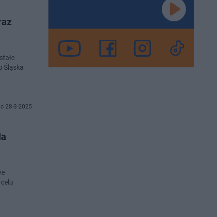
raz
stałe
o Śląska
o 28-3-2025
la
we
 celu