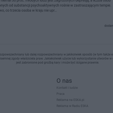
 niemal 30 proc. młodych ludzi jest zagrożonych depresją, a liczba osób
onych od substancji psychoaktywnych rośnie w zastraszającym tempie.
o, co trzecia osoba w kraju nie upr…
dodan
ozpowszechniany lub dalej rozpowszechniany w jakikolwiek sposób (w tym także el
pisemnej zgody właściciela praw. Jakiekolwiek użycie lub wykorzystanie utworów w c
jest zabronione pod groźbą kary i może być ścigane prawnie.
O nas
Kontakt i ludzie
Praca
Reklama na ESKA.pl
Reklama w Radiu ESKA