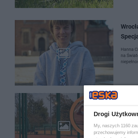
Wrocł
Specj
Hanna Ci
na Świat
niepełno
Tego n
chodzi
Drogi Użytkow
Hubert H
My, naszych 1160 zau
20. pozy
przechowujemy informa
wiedzą j