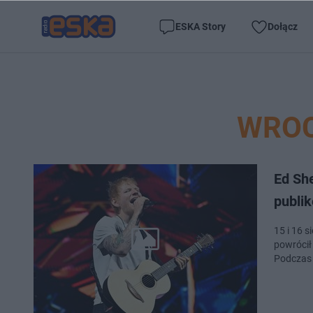
ESKA Story
Dołącz
WROC
Ed Sh
publi
15 i 16 
powrócił
Podczas 