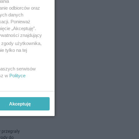
iania
anie odbiorców oraz
nych danych
o 10-2-2025
kacji. Ponieważ
ięcie „Akceptuję”.
łowa
ywatności znajdujący
ą zgody użytkownika,
 tylko na tej
zasu. Z
ernika
 naszych serwisów
esz w
Polityce
 11-10-2024
Akceptuję
w
y przegrały
wody do