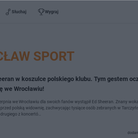
Słuchaj
Wygraj
ŁAW SPORT
eeran w koszulce polskiego klubu. Tym gestem oc
kę we Wrocławiu!
sierpnia we Wrocławiu dla swoich fanów wystąpił Ed Sheeran. Znany woka
 przed polską widownię, zachwycając tysiące osób zebranych w Tarczyńs
drugiego z koncertó…
dodan