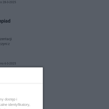
o 28-3-2025
mpiad
zentacji
zyni z
no 6-3-2025
awia
duje się na
y dostęp i
cy kibice
lne identyfikatory,