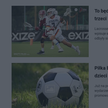
To będ
trzec
Lacrosse
wpisuje 
odbyły s
Piłka
dziec
Już na p
wydarzeni
promowan