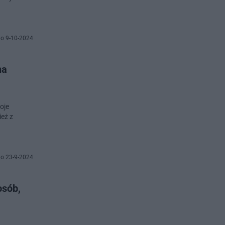
o 9-10-2024
na
oje
ież z
o 23-9-2024
osób,