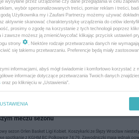
je wysyłane przez urządzenie czy dane przeglądania w celu zapewn
klam, wybór spersonalizowanych treści, pomiar reklam i treści, bad
 zgodą Użytkownika my i Zaufani Partnerzy możemy używać dokład
dodan
az aktywnie skanować charakterystykę urządzenia do celów identyfi
ść, prosimy o zgodę na korzystanie z tych technologii poprzez klikn
ubert Hurkacz pożegnał Rafaela Nadala. Piękne s
a i zawsze możesz ją zmienić/wycofać klikając przycisk ustawień pr
ogu strony
. Niektóre rodzaje przetwarzania danych nie wymagaj
sty z Wrocławia
iwić się takiemu przetwarzaniu. Preferencje będą miały zastosowanie
adomość fani tenisa na całym świecie przygotowywali się od dłuższego c
ą jednak nikt nie spodziewał się, że nadejdzie ona tak szybko. 10 paździ
szymi informacjami, abyś mógł świadomie i komfortowo korzystać z
u Rafael Nadal, le…
gółowe informacje dotyczące przetwarzania Twoich danych znajdzi
s
oraz po kliknięciu w „Ustawienia”.
dodano
USTAWIENIA
 U NAS! Koszykarka Ślęzy Wrocław o przegranej 
szym meczu sezonu
owy sezon Orlen Basket Ligi Kobiet. Koszykarki ze Ślęzy Wrocław niestet
e spotkanie z KGHM BC Polkowice 74:79. ​Zawodniczki mają jednak po