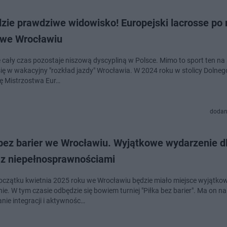
zie prawdziwe widowisko! Europejski lacrosse po 
i we Wrocławiu
 cały czas pozostaje niszową dyscypliną w Polsce. Mimo to sport ten na 
się w wakacyjny "rozkład jazdy" Wrocławia. W 2024 roku w stolicy Dolneg
ię Mistrzostwa Eur…
dodan
 bez barier we Wrocławiu. Wyjątkowe wydarzenie d
i z niepełnosprawnościami
oczątku kwietnia 2025 roku we Wrocławiu będzie miało miejsce wyjątko
e. W tym czasie odbędzie się bowiem turniej "Piłka bez barier". Ma on na
ie integracji i aktywnośc…