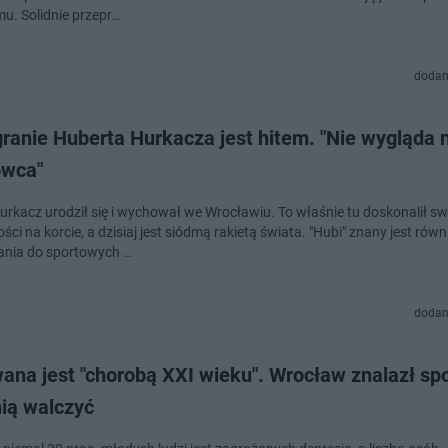
u. Solidnie przepr…
dodan
ranie Huberta Hurkacza jest hitem. "Nie wygląda 
owca"
urkacz urodził się i wychował we Wrocławiu. To właśnie tu doskonalił sw
ści na korcie, a dzisiaj jest siódmą rakietą świata. "Hubi" znany jest równ
nia do sportowych …
dodan
ana jest "chorobą XXI wieku". Wrocław znalazł sp
nią walczyć