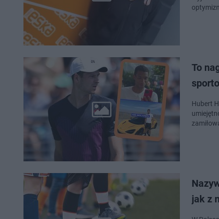
optymizm
To nag
sport
Hubert H
umiejętno
zamiłowa
Nazyw
jak z 