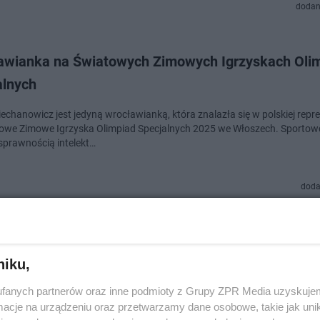
dodan
awianka na Światowych Zimowych Igrzyskach Oli
alnych
echanowicz jest jedyną wrocławianką, która znalazła się w polskiej repre
owe Zimowe Igrzyska Olimpiad Specjalnych 2025 we Włoszech. Sportowc
sprawnością intelekt…
doda
ie wiedziałeś o Hurkaczu. Tutaj tenisista z Wrocł
ł do szkoły
niku,
urkacz jest najlepszym polskim tenisistą na świecie. W rankingu ATP znaj
fanych partnerów oraz inne podmioty z Grupy ZPR Media uzyskujem
cji i możemy go zobaczyć na największych kortach tenisowych. Nie wszys
cje na urządzeniu oraz przetwarzamy dane osobowe, takie jak unika
ednak, że s…