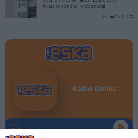
światełko do nieba i wiele atrakcji
dodano 17-1-2023
Radio Online
TERAZ
GRAMY