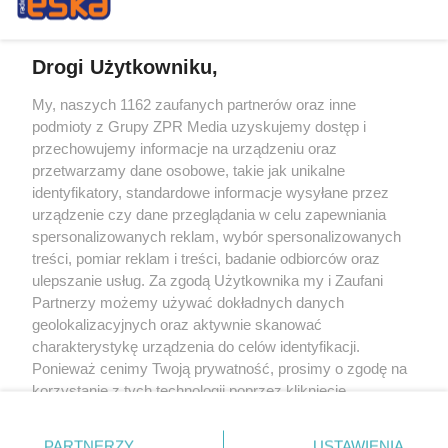
Drogi Użytkowniku,
My, naszych 1162 zaufanych partnerów oraz inne
Żaden utwór zamieszczony w serwisie nie może być powielany i
podmioty z Grupy ZPR Media uzyskujemy dostęp i
rozpowszechniany lub dalej rozpowszechniany w jakikolwiek sposób (w
tym także elektroniczny lub mechaniczny) na jakimkolwiek polu
przechowujemy informacje na urządzeniu oraz
eksploatacji w jakiejkolwiek formie, włącznie z umieszczaniem w Internecie
przetwarzamy dane osobowe, takie jak unikalne
bez pisemnej zgody właściciela praw. Jakiekolwiek użycie lub
wykorzystanie utworów w całości lub w części z naruszeniem prawa, tzn.
identyfikatory, standardowe informacje wysyłane przez
bez właściwej zgody, jest zabronione pod groźbą kary i może być ścigane
urządzenie czy dane przeglądania w celu zapewniania
prawnie.
spersonalizowanych reklam, wybór spersonalizowanych
treści, pomiar reklam i treści, badanie odbiorców oraz
ulepszanie usług. Za zgodą Użytkownika my i Zaufani
Partnerzy możemy używać dokładnych danych
geolokalizacyjnych oraz aktywnie skanować
charakterystykę urządzenia do celów identyfikacji.
O nas
Ponieważ cenimy Twoją prywatność, prosimy o zgodę na
korzystanie z tych technologii poprzez kliknięcie
Informacje prawne
„Akceptuję”. Zgoda jest dobrowolna i zawsze możesz ją
zmienić/wycofać klikając przycisk ustawień prywatności
Nasze serwisy
PARTNERZY
USTAWIENIA