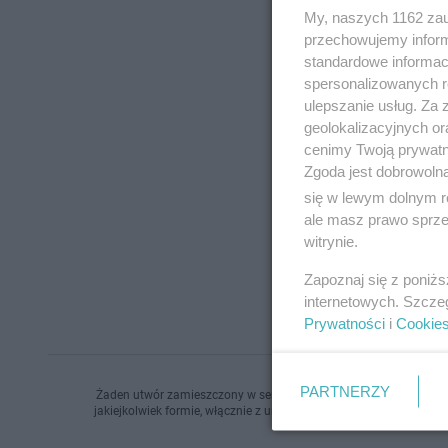
My, naszych 1162 zau
przechowujemy informa
standardowe informac
spersonalizowanych re
ulepszanie usług. Za
geolokalizacyjnych or
cenimy Twoją prywatno
Zgoda jest dobrowoln
się w lewym dolnym r
ale masz prawo sprzec
witrynie.
Zapoznaj się z poniż
internetowych. Szcze
Prywatności
i
Cookie
PARTNERZY
Żaden utwór zamieszczony w serwisie nie może być powielany i r
jakiejkolwiek formie, włącznie z umieszczaniem w Internecie bez 