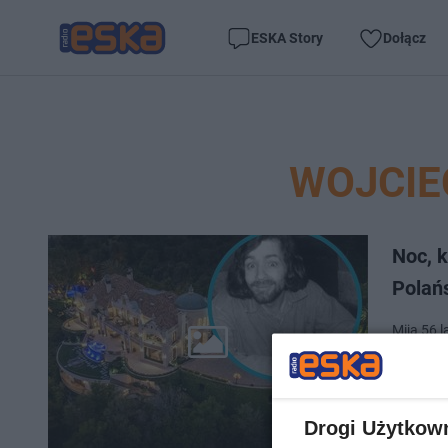
ESKA Story
Dołącz
WOJCIE
Noc, k
Polań
Mija 56 l
Romana P
młodzi, 
Drogi Użytkow