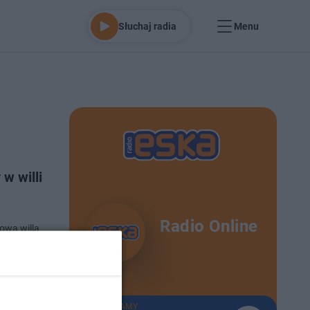
Słuchaj radia
Menu
w willi
Radio Online
sowa willa
ona padli
no 7-8-2025
TERAZ GRAMY