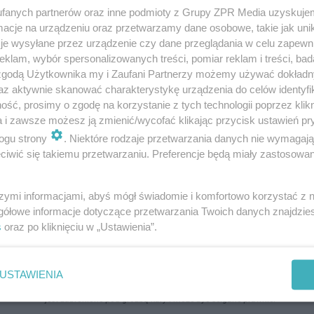
fanych partnerów oraz inne podmioty z Grupy ZPR Media uzyskujem
cje na urządzeniu oraz przetwarzamy dane osobowe, takie jak unika
je wysyłane przez urządzenie czy dane przeglądania w celu zapewn
klam, wybór spersonalizowanych treści, pomiar reklam i treści, bad
 zgodą Użytkownika my i Zaufani Partnerzy możemy używać dokład
az aktywnie skanować charakterystykę urządzenia do celów identyfi
ść, prosimy o zgodę na korzystanie z tych technologii poprzez klikn
a i zawsze możesz ją zmienić/wycofać klikając przycisk ustawień pr
ogu strony
. Niektóre rodzaje przetwarzania danych nie wymagaj
iwić się takiemu przetwarzaniu. Preferencje będą miały zastosowanie
szymi informacjami, abyś mógł świadomie i komfortowo korzystać z
gółowe informacje dotyczące przetwarzania Twoich danych znajdzi
s
oraz po kliknięciu w „Ustawienia”.
USTAWIENIA
ozpowszechniany lub dalej rozpowszechniany w jakikolwiek sposób (w tym także el
pisemnej zgody właściciela praw. Jakiekolwiek użycie lub wykorzystanie utworów w c
jest zabronione pod groźbą kary i może być ścigane prawnie.