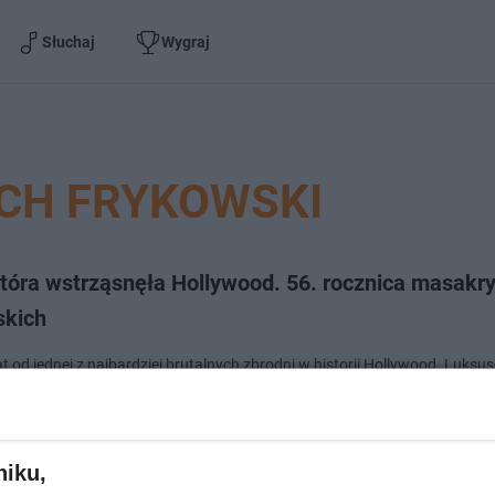
Słuchaj
Wygraj
CH FRYKOWSKI
tóra wstrząsnęła Hollywood. 56. rocznica masakry 
skich
at od jednej z najbardziej brutalnych zbrodni w historii Hollywood. Luksu
olańskiego i Sharon Tate spłynęła krwią. Ofiarami sekty Charlesa Mans
utalentowan…
niku,
doda