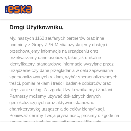
Drogi Użytkowniku,
My, naszych 1162 zaufanych partnerów oraz inne
Żaden utwór zamieszczony w serwisie nie może być powielany i
podmioty z Grupy ZPR Media uzyskujemy dostęp i
rozpowszechniany lub dalej rozpowszechniany w jakikolwiek sposób (w
tym także elektroniczny lub mechaniczny) na jakimkolwiek polu
przechowujemy informacje na urządzeniu oraz
eksploatacji w jakiejkolwiek formie, włącznie z umieszczaniem w Internecie
przetwarzamy dane osobowe, takie jak unikalne
bez pisemnej zgody właściciela praw. Jakiekolwiek użycie lub
wykorzystanie utworów w całości lub w części z naruszeniem prawa, tzn.
identyfikatory, standardowe informacje wysyłane przez
bez właściwej zgody, jest zabronione pod groźbą kary i może być ścigane
urządzenie czy dane przeglądania w celu zapewniania
prawnie.
spersonalizowanych reklam, wybór spersonalizowanych
treści, pomiar reklam i treści, badanie odbiorców oraz
ulepszanie usług. Za zgodą Użytkownika my i Zaufani
Partnerzy możemy używać dokładnych danych
geolokalizacyjnych oraz aktywnie skanować
charakterystykę urządzenia do celów identyfikacji.
O nas
Ponieważ cenimy Twoją prywatność, prosimy o zgodę na
korzystanie z tych technologii poprzez kliknięcie
Informacje prawne
„Akceptuję”. Zgoda jest dobrowolna i zawsze możesz ją