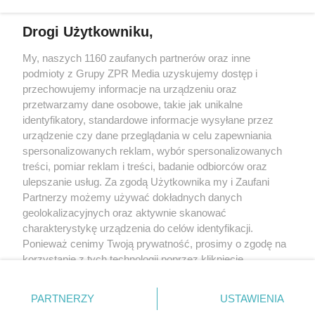
Drogi Użytkowniku,
My, naszych 1160 zaufanych partnerów oraz inne
Żaden utwór zamieszczony w serwisie nie może być powielany i
podmioty z Grupy ZPR Media uzyskujemy dostęp i
rozpowszechniany lub dalej rozpowszechniany w jakikolwiek sposób (w
tym także elektroniczny lub mechaniczny) na jakimkolwiek polu
przechowujemy informacje na urządzeniu oraz
eksploatacji w jakiejkolwiek formie, włącznie z umieszczaniem w Internecie
przetwarzamy dane osobowe, takie jak unikalne
bez pisemnej zgody właściciela praw. Jakiekolwiek użycie lub
identyfikatory, standardowe informacje wysyłane przez
wykorzystanie utworów w całości lub w części z naruszeniem prawa, tzn.
bez właściwej zgody, jest zabronione pod groźbą kary i może być ścigane
urządzenie czy dane przeglądania w celu zapewniania
prawnie.
spersonalizowanych reklam, wybór spersonalizowanych
treści, pomiar reklam i treści, badanie odbiorców oraz
ulepszanie usług. Za zgodą Użytkownika my i Zaufani
Partnerzy możemy używać dokładnych danych
geolokalizacyjnych oraz aktywnie skanować
charakterystykę urządzenia do celów identyfikacji.
Ponieważ cenimy Twoją prywatność, prosimy o zgodę na
O nas
korzystanie z tych technologii poprzez kliknięcie
Informacje prawne
„Akceptuję”. Zgoda jest dobrowolna i zawsze możesz ją
zmienić/wycofać klikając przycisk ustawień prywatności
Nasze serwisy
PARTNERZY
USTAWIENIA
znajdujący się w lewym dolnym rogu strony
. Niektóre