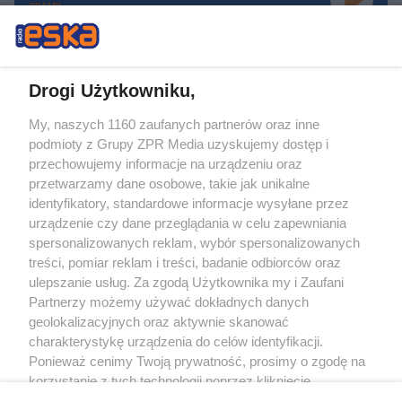
GRAMY
Drogi Użytkowniku,
My, naszych 1160 zaufanych partnerów oraz inne
Żaden utwór zamieszczony w serwisie nie może być powielany i
podmioty z Grupy ZPR Media uzyskujemy dostęp i
rozpowszechniany lub dalej rozpowszechniany w jakikolwiek sposób (w
tym także elektroniczny lub mechaniczny) na jakimkolwiek polu
przechowujemy informacje na urządzeniu oraz
eksploatacji w jakiejkolwiek formie, włącznie z umieszczaniem w Internecie
przetwarzamy dane osobowe, takie jak unikalne
bez pisemnej zgody właściciela praw. Jakiekolwiek użycie lub
identyfikatory, standardowe informacje wysyłane przez
wykorzystanie utworów w całości lub w części z naruszeniem prawa, tzn.
bez właściwej zgody, jest zabronione pod groźbą kary i może być ścigane
urządzenie czy dane przeglądania w celu zapewniania
prawnie.
spersonalizowanych reklam, wybór spersonalizowanych
treści, pomiar reklam i treści, badanie odbiorców oraz
ulepszanie usług. Za zgodą Użytkownika my i Zaufani
Partnerzy możemy używać dokładnych danych
geolokalizacyjnych oraz aktywnie skanować
charakterystykę urządzenia do celów identyfikacji.
Ponieważ cenimy Twoją prywatność, prosimy o zgodę na
O nas
korzystanie z tych technologii poprzez kliknięcie
Informacje prawne
„Akceptuję”. Zgoda jest dobrowolna i zawsze możesz ją