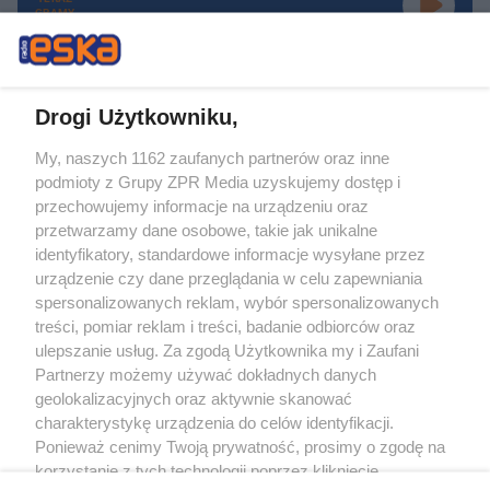
GRAMY
Drogi Użytkowniku,
My, naszych 1162 zaufanych partnerów oraz inne
Żaden utwór zamieszczony w serwisie nie może być powielany i
podmioty z Grupy ZPR Media uzyskujemy dostęp i
rozpowszechniany lub dalej rozpowszechniany w jakikolwiek sposób (w
tym także elektroniczny lub mechaniczny) na jakimkolwiek polu
przechowujemy informacje na urządzeniu oraz
eksploatacji w jakiejkolwiek formie, włącznie z umieszczaniem w Internecie
przetwarzamy dane osobowe, takie jak unikalne
bez pisemnej zgody właściciela praw. Jakiekolwiek użycie lub
wykorzystanie utworów w całości lub w części z naruszeniem prawa, tzn.
identyfikatory, standardowe informacje wysyłane przez
bez właściwej zgody, jest zabronione pod groźbą kary i może być ścigane
urządzenie czy dane przeglądania w celu zapewniania
prawnie.
spersonalizowanych reklam, wybór spersonalizowanych
treści, pomiar reklam i treści, badanie odbiorców oraz
ulepszanie usług. Za zgodą Użytkownika my i Zaufani
Partnerzy możemy używać dokładnych danych
geolokalizacyjnych oraz aktywnie skanować
charakterystykę urządzenia do celów identyfikacji.
O nas
Ponieważ cenimy Twoją prywatność, prosimy o zgodę na
korzystanie z tych technologii poprzez kliknięcie
Informacje prawne