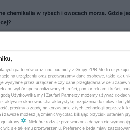
e chemikalia w rybach i owocach morza. Gdzie jes
ęcej?
e na tzw. wieczne chemikalia, wynikające ze spożywania ryb i owoców 
ię być niedoszacowane – informuje pismo „Exposure and Health”. Nauk
gdzie znajduje się najwięcej…
niku,
dodan
fanych partnerów oraz inne podmioty z Grupy ZPR Media uzyskujem
cje na urządzeniu oraz przetwarzamy dane osobowe, takie jak unika
je wysyłane przez urządzenie czy dane przeglądania w celu zapewn
cona naczepa z chemikaliami przy Marino
klam, wybór spersonalizowanych treści, pomiar reklam i treści, bad
 zgodą Użytkownika my i Zaufani Partnerzy możemy używać dokład
trum handlowym Marino znaleziona została porzucona naczepa z
az aktywnie skanować charakterystykę urządzenia do celów identyfi
tyfikowanymi chemikaliami. Na miejsce w celu zabezpieczenia terenu prz
ść, prosimy o zgodę na korzystanie z tych technologii poprzez klikn
oraz straż pożarna. Próbki substanc…
a i zawsze możesz ją zmienić/wycofać klikając przycisk ustawień pr
ogu strony
. Niektóre rodzaje przetwarzania danych nie wymagaj
iwić się takiemu przetwarzaniu. Preferencje będą miały zastosowanie
dodan