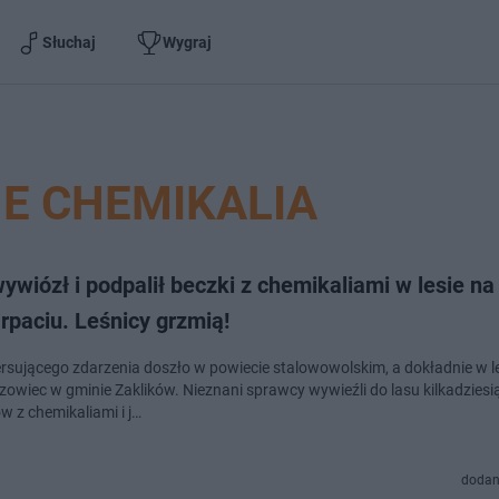
Słuchaj
Wygraj
E CHEMIKALIA
ywiózł i podpalił beczki z chemikaliami w lesie na
rpaciu. Leśnicy grzmią!
rsującego zdarzenia doszło w powiecie stalowowolskim, a dokładnie w le
szowiec w gminie Zaklików. Nieznani sprawcy wywieźli do lasu kilkadziesi
w z chemikaliami i j…
dodan