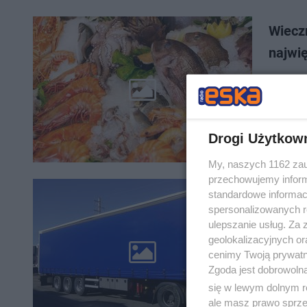
Wieczn
najwi
Narażeni
wydaje s
zbadali, 
Drogi Użytkow
My, naszych 1162 zau
przechowujemy informa
standardowe informac
Porzu
spersonalizowanych re
ulepszanie usług. Za
Przy cen
geolokalizacyjnych or
nieziden
cenimy Twoją prywatno
policja 
Zgoda jest dobrowoln
się w lewym dolnym r
ale masz prawo sprzec