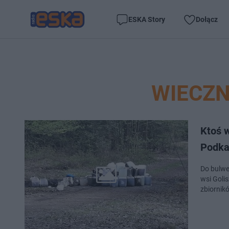
ESKA Story
Dołącz
WIECZN
Ktoś w
Podka
Do bulwe
wsi Goli
zbiornikó