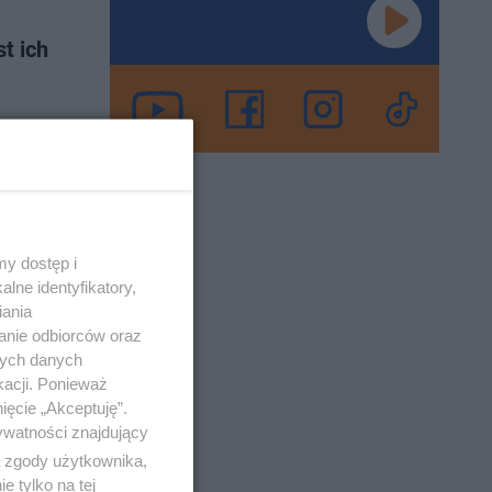
t ich
morza
owcy
o 23-4-2024
y dostęp i
lne identyfikatory,
iania
anie odbiorców oraz
nych danych
kacji. Ponieważ
yjechała
ięcie „Akceptuję”.
ywatności znajdujący
ą zgody użytkownika,
 tylko na tej
o 13-4-2023