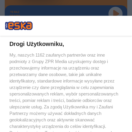
TERAZ
GRAMY
Drogi Użytkowniku,
My, naszych 1162 zaufanych partnerów oraz inne
Żaden utwór zamieszczony w serwisie nie może być powielany i
podmioty z Grupy ZPR Media uzyskujemy dostęp i
rozpowszechniany lub dalej rozpowszechniany w jakikolwiek sposób (w
tym także elektroniczny lub mechaniczny) na jakimkolwiek polu
przechowujemy informacje na urządzeniu oraz
eksploatacji w jakiejkolwiek formie, włącznie z umieszczaniem w Internecie
przetwarzamy dane osobowe, takie jak unikalne
bez pisemnej zgody właściciela praw. Jakiekolwiek użycie lub
identyfikatory, standardowe informacje wysyłane przez
wykorzystanie utworów w całości lub w części z naruszeniem prawa, tzn.
bez właściwej zgody, jest zabronione pod groźbą kary i może być ścigane
urządzenie czy dane przeglądania w celu zapewniania
prawnie.
spersonalizowanych reklam, wybór spersonalizowanych
treści, pomiar reklam i treści, badanie odbiorców oraz
ulepszanie usług. Za zgodą Użytkownika my i Zaufani
Partnerzy możemy używać dokładnych danych
geolokalizacyjnych oraz aktywnie skanować
charakterystykę urządzenia do celów identyfikacji.