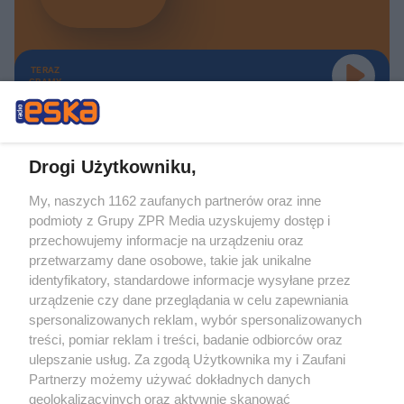
TERAZ
GRAMY
Drogi Użytkowniku,
My, naszych 1162 zaufanych partnerów oraz inne
Żaden utwór zamieszczony w serwisie nie może być powielany i
podmioty z Grupy ZPR Media uzyskujemy dostęp i
rozpowszechniany lub dalej rozpowszechniany w jakikolwiek sposób (w
tym także elektroniczny lub mechaniczny) na jakimkolwiek polu
przechowujemy informacje na urządzeniu oraz
eksploatacji w jakiejkolwiek formie, włącznie z umieszczaniem w Internecie
przetwarzamy dane osobowe, takie jak unikalne
bez pisemnej zgody właściciela praw. Jakiekolwiek użycie lub
identyfikatory, standardowe informacje wysyłane przez
wykorzystanie utworów w całości lub w części z naruszeniem prawa, tzn.
bez właściwej zgody, jest zabronione pod groźbą kary i może być ścigane
urządzenie czy dane przeglądania w celu zapewniania
prawnie.
spersonalizowanych reklam, wybór spersonalizowanych
treści, pomiar reklam i treści, badanie odbiorców oraz
ulepszanie usług. Za zgodą Użytkownika my i Zaufani
Partnerzy możemy używać dokładnych danych
geolokalizacyjnych oraz aktywnie skanować