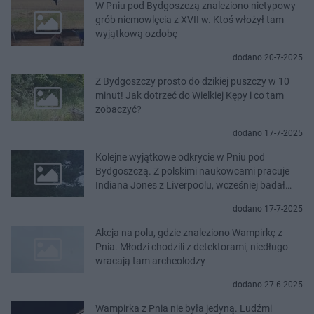
W Pniu pod Bydgoszczą znaleziono nietypowy
grób niemowlęcia z XVII w. Ktoś włożył tam
wyjątkową ozdobę
dodano 20-7-2025
Z Bydgoszczy prosto do dzikiej puszczy w 10
minut! Jak dotrzeć do Wielkiej Kępy i co tam
zobaczyć?
dodano 17-7-2025
Kolejne wyjątkowe odkrycie w Pniu pod
Bydgoszczą. Z polskimi naukowcami pracuje
Indiana Jones z Liverpoolu, wcześniej badał
Całun Turyński
dodano 17-7-2025
Akcja na polu, gdzie znaleziono Wampirkę z
Pnia. Młodzi chodzili z detektorami, niedługo
wracają tam archeolodzy
dodano 27-6-2025
Wampirka z Pnia nie była jedyną. Ludźmi