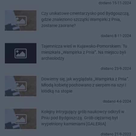
dodano 15-11-2024
Czy unikatowe cmentarzysko pod Bydgoszczą,
gdzie znaleziono szczątki Wampirki z Pnia,
zostanie zaorane?
dodano 8-11-2024
Tajemnicza wieś w Kujawsko-Pomorskiem. Tu
mieszkała „Wampirka z Pnia”. Na miejscu byli
archeolodzy
dodano 23-9-2024
Dowiemy się, jak wyglądała „Wampirka z Pnia”.
Młodą kobietę pochowano z sierpem na szyi i
kłódką na stopie
dodano 4-6-2024
Kolejny intrygujący grób naukowcy odkryli w
Pniu pod Bydgoszczą. Grób ciężarnej był
wypełniony kamieniami [GALERIA]
dodano 21-9-2023