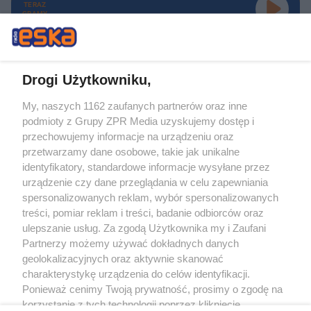
TERAZ
GRAMY
Drogi Użytkowniku,
My, naszych 1162 zaufanych partnerów oraz inne
Żaden utwór zamieszczony w serwisie nie może być powielany i
podmioty z Grupy ZPR Media uzyskujemy dostęp i
rozpowszechniany lub dalej rozpowszechniany w jakikolwiek sposób (w
tym także elektroniczny lub mechaniczny) na jakimkolwiek polu
przechowujemy informacje na urządzeniu oraz
eksploatacji w jakiejkolwiek formie, włącznie z umieszczaniem w Internecie
przetwarzamy dane osobowe, takie jak unikalne
bez pisemnej zgody właściciela praw. Jakiekolwiek użycie lub
wykorzystanie utworów w całości lub w części z naruszeniem prawa, tzn.
identyfikatory, standardowe informacje wysyłane przez
bez właściwej zgody, jest zabronione pod groźbą kary i może być ścigane
urządzenie czy dane przeglądania w celu zapewniania
prawnie.
spersonalizowanych reklam, wybór spersonalizowanych
treści, pomiar reklam i treści, badanie odbiorców oraz
ulepszanie usług. Za zgodą Użytkownika my i Zaufani
Partnerzy możemy używać dokładnych danych
geolokalizacyjnych oraz aktywnie skanować
charakterystykę urządzenia do celów identyfikacji.
O nas
Ponieważ cenimy Twoją prywatność, prosimy o zgodę na
korzystanie z tych technologii poprzez kliknięcie