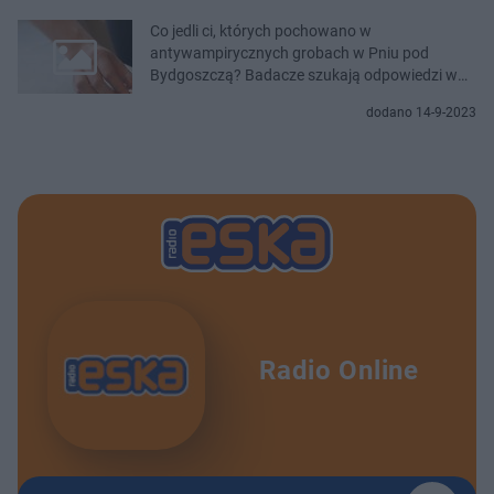
Co jedli ci, których pochowano w
antywampirycznych grobach w Pniu pod
Bydgoszczą? Badacze szukają odpowiedzi w
Nowym Meksyku [ZDJĘCIA]
dodano 14-9-2023
Radio Online