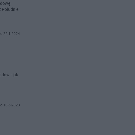
budowę
t Południe
o 22-1-2024
odów - jak
o 13-5-2023