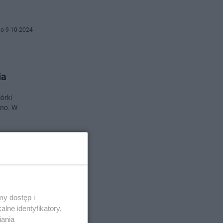
o 9-10-2024
ia
órki
ino. W
o 14-8-2024
y dostęp i
lne identyfikatory,
go
iania