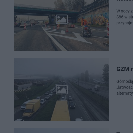
W nocy z
S86 w st
przynajm
GZM ra
Górnoślą
„łatwośc
alternat