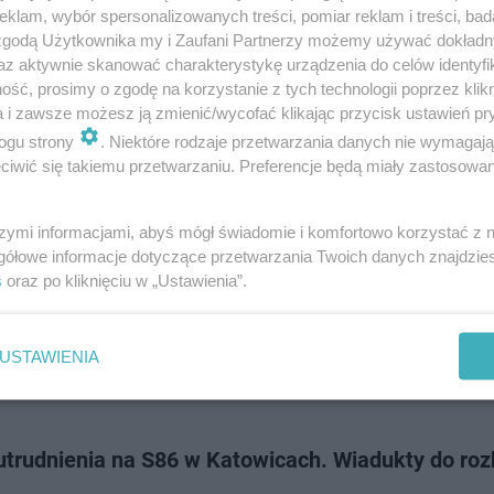
ie się budowa tymczasowej kładki w rejonie wiaduktów ul. Bohaterów M
klam, wybór spersonalizowanych treści, pomiar reklam i treści, bad
 które będą odbudowywane. Na c…
 zgodą Użytkownika my i Zaufani Partnerzy możemy używać dokład
az aktywnie skanować charakterystykę urządzenia do celów identyfi
ść, prosimy o zgodę na korzystanie z tych technologii poprzez klikn
dodan
a i zawsze możesz ją zmienić/wycofać klikając przycisk ustawień pr
ogu strony
. Niektóre rodzaje przetwarzania danych nie wymagaj
iwić się takiemu przetwarzaniu. Preferencje będą miały zastosowanie
ek na S86 w Katowicach. Tworzą się ogromne kor
szymi informacjami, abyś mógł świadomie i komfortowo korzystać z
ęcej na wysokości sklepu Ikea doszło do zdarzenia drogowego z udział
gółowe informacje dotyczące przetwarzania Twoich danych znajdzi
ów osobowych. Do szpitala trafiła ciężarna kobieta. Na miejscu ciągle 
s
oraz po kliknięciu w „Ustawienia”.
.
USTAWIENIA
doda
utrudnienia na S86 w Katowicach. Wiadukty do roz