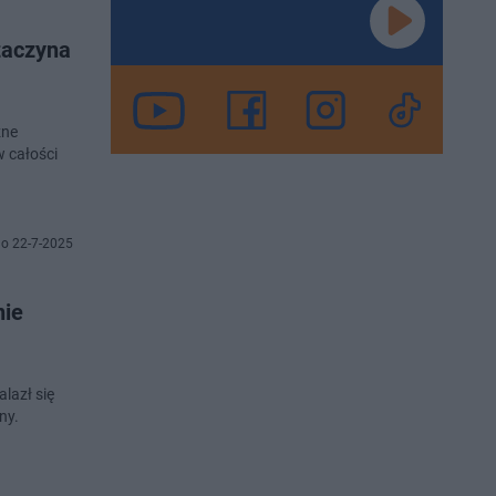
zaczyna
żne
w całości
o 22-7-2025
nie
lazł się
ny.