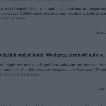
 14 na 15 listopada 2022 r., wprowadzona zostanie docelowa organizacj
ronę Katowic. GDDKiA zapowiada, że od rana nie będzie już żadnych utr
niej w tym kierun…
dodano
dzi jak omijać korki: Wystarczy zostawić auto w..
sko-Zagłębiowska Metropolia poinformowała w mediach społecznościow
ią” ominąć korki na S86. Wystarczy zostawić auto w Sosnowcu. GZM po
ywne połączenia z Zagłębia…
dodan