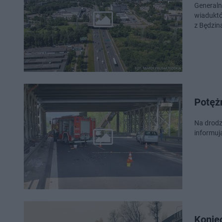
Generaln
wiaduktó
z Będzin
Potężn
Na drodz
informują
Konie