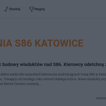
Słuchaj
Wygraj
IA S86 KATOWICE
c budowy wiaduktów nad S86. Kierowcy odetchną 
 dobre wieści dla wszystkich kierowców podróżujących trasą S86 w Kato
. Trwający od zeszłego roku remont dobiega końca. Nowe wiadukty przy
w Monte Cassino zostaną …
dodano