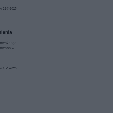
o 22-3-2025
nienia
 poważnego
okowana w
o 15-1-2025