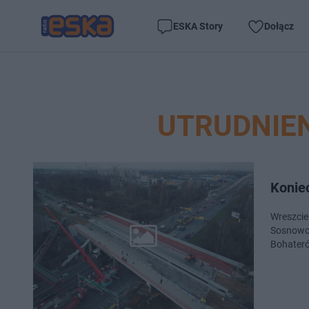
ESKA Story
Dołącz
UTRUDNIEN
Konie
Wreszcie
Sosnowcu
Bohateró