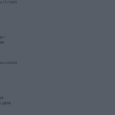
o 17-7-2025
o i
aje
no 2-4-2025
, gdzie