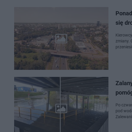
Ponad 
się d
Kierowcy
zmiany. 
przeniesi
Zalan
pomóg
Po czwar
pod wodą
Zalewani