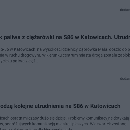
dodan
k paliwa z ciężarówki na S86 w Katowicach. Utrud
e S-86 w Katowicach, na wysokości dzielnicy Dąbrówka Mała, doszło do
nia w ruchu drogowym. W kierunku centrum miasta droga została zabl
ycieku paliwa z cięż…
dodan
odzą kolejne utrudnienia na S86 w Katowicach
cach ostatnimi czasy dużo się dzieje. Problemy komunikacyjne dotykają
w, podróżujących komunikacją miejską i pieszych. W czwartek zostaną
one kolejne zmiany dla kierowców jadą…