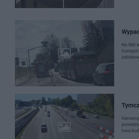
Wypad
Na S86 w
transpor
zablokow
Tymcz
Kierowcy korzystające z S86 m
poniedzi
trwa bu