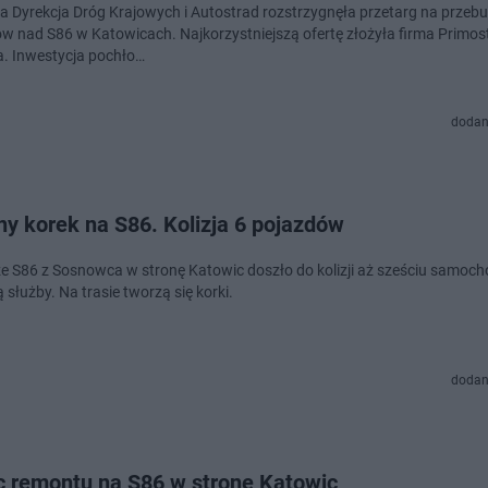
a Dyrekcja Dróg Krajowych i Autostrad rozstrzygnęła przetarg na prze
w nad S86 w Katowicach. Najkorzystniejszą ofertę złożyła firma Primos
a. Inwestycja pochło…
dodan
y korek na S86. Kolizja 6 pojazdów
e S86 z Sosnowca w stronę Katowic doszło do kolizji aż sześciu samoch
 służby. Na trasie tworzą się korki.
dodan
c remontu na S86 w stronę Katowic