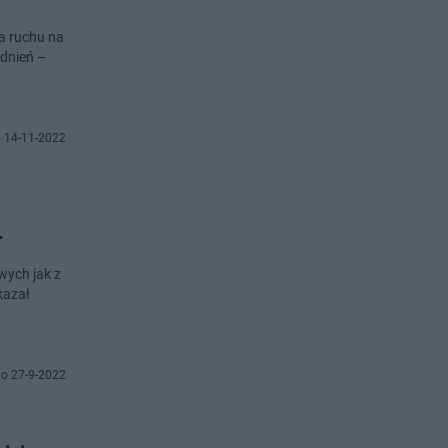
a ruchu na
udnień –
 14-11-2022
.
ych jak z
kazał
o 27-9-2022