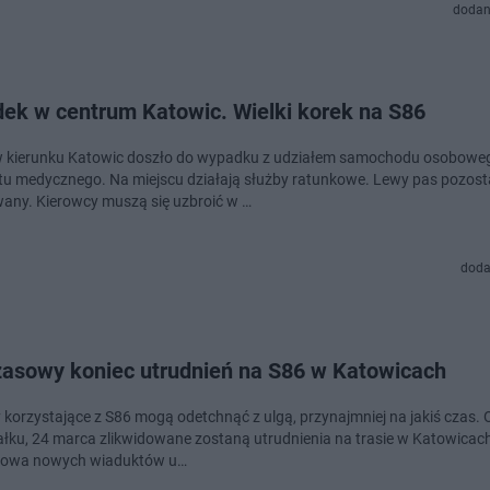
dodan
ek w centrum Katowic. Wielki korek na S86
 kierunku Katowic doszło do wypadku z udziałem samochodu osoboweg
tu medycznego. Na miejscu działają służby ratunkowe. Lewy pas pozost
any. Kierowcy muszą się uzbroić w …
doda
asowy koniec utrudnień na S86 w Katowicach
ogą odetchnąć z ulgą, przynajmniej na jakiś czas. Od
ałku, 24 marca zlikwidowane zostaną utrudnienia na trasie w Katowicach
dowa nowych wiaduktów u…