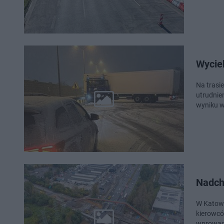
Wycie
Na trasi
utrudnie
wyniku w
Nadch
W Katowi
kierowcó
wprowadz