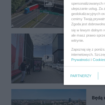
rozpoczn
spersonalizowanych re
Cassino,
ulepszanie usług. Za
geolokalizacyjnych or
cenimy Twoją prywatno
Zgoda jest dobrowoln
się w lewym dolnym r
ale masz prawo sprzec
witrynie.
Wypad
Zapoznaj się z poniż
Mniej wi
internetowych. Szcze
samochod
Prywatności
i
Cookie
działania
PARTNERZY
Będą 