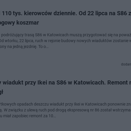
110 tys. kierowców dziennie. Od 22 lipca na S86 
rogowy koszmar
 podróżujący trasą S86 w Katowicach muszą przygotować się na powa
Od wtorku, 22 lipca, ruch w rejonie budowy nowych wiaduktów zostanie 
ony na jedną jezdnię. To o…
dodan
y wiadukt przy Ikei na S86 w Katowicach. Remont 
ł
tkowych opadach deszczu wiadukt przy Ikei w Katowicach ponownie zna
. W związku z ulewą ruch pod drogą ekspresową nr 86 został wstrzyma
u miał zapobiec remont za 10…