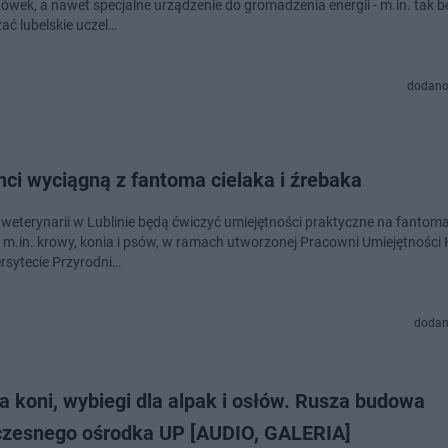
odówek, a nawet specjalne urządzenie do gromadzenia energii - m.in. tak 
ać lubelskie uczel…
dodano
ci wyciągną z fantoma cielaka i źrebaka
 weterynarii w Lublinie będą ćwiczyć umiejętności praktyczne na fantom
, m.in. krowy, konia i psów, w ramach utworzonej Pracowni Umiejętności 
rsytecie Przyrodni…
dodan
a koni, wybiegi dla alpak i osłów. Rusza budowa
zesnego ośrodka UP [AUDIO, GALERIA]