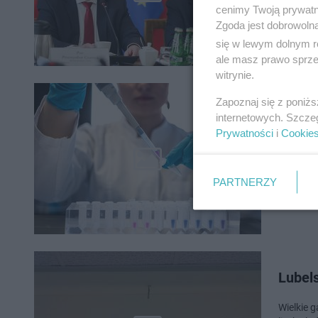
cenimy Twoją prywatno
Uniwersy
Zgoda jest dobrowoln
się w lewym dolnym r
ale masz prawo sprzec
witrynie.
Milio
Zapoznaj się z poniż
internetowych. Szcze
granta
Prywatności
i
Cookie
Pracownic
pieniądz
PARTNERZY
Lubels
Wielkie 