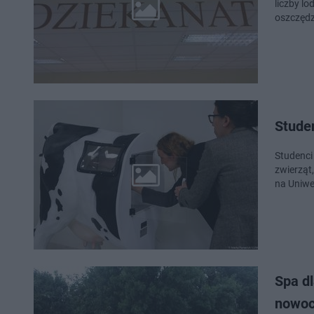
liczby l
oszczędz
Studen
Studenci
zwierząt
na Uniwe
Spa dl
nowoc