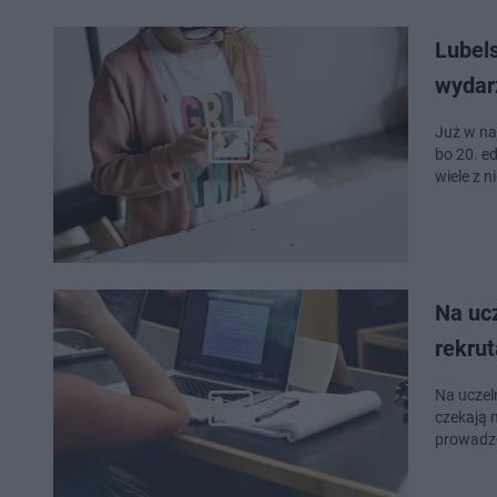
Lubels
wydar
Już w na
bo 20. ed
wiele z n
Na ucz
rekrut
Na uczel
czekają n
prowadzo