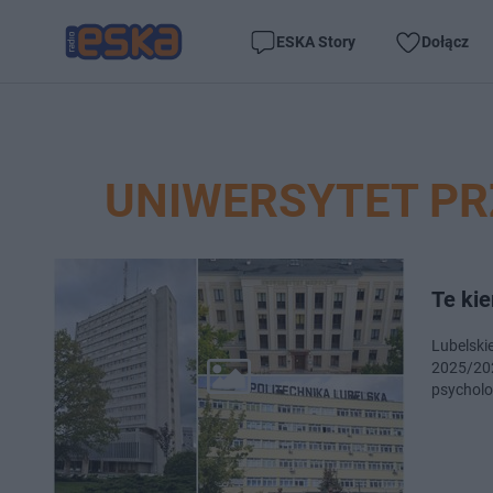
ESKA Story
Dołącz
UNIWERSYTET PR
Te kie
Lubelskie
2025/202
psycholo