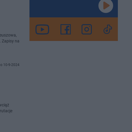
ileuszowa,
. Zapisy na
o 10-9-2024
wciąż
rutacje