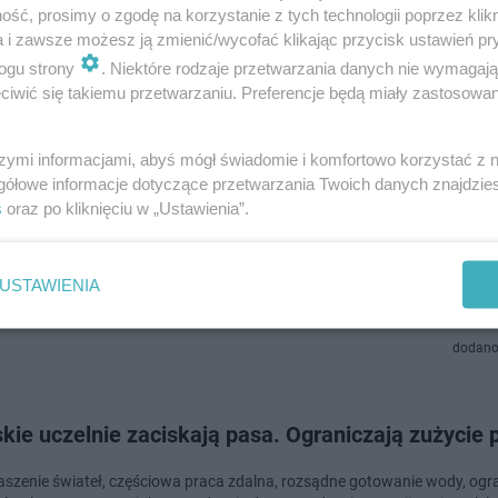
ść, prosimy o zgodę na korzystanie z tych technologii poprzez klikn
tet Przyrodniczy.…
a i zawsze możesz ją zmienić/wycofać klikając przycisk ustawień pr
ogu strony
. Niektóre rodzaje przetwarzania danych nie wymagaj
dodano
iwić się takiemu przetwarzaniu. Preferencje będą miały zastosowanie
ny na badania. Lubelscy naukowcy i naukowczynie 
szymi informacjami, abyś mógł świadomie i komfortowo korzystać z
gółowe informacje dotyczące przetwarzania Twoich danych znajdzi
mi na działania
s
oraz po kliknięciu w „Ustawienia”.
y i pracowniczki trzech lubelskich uczelni znaleźli się na liście osób, któ
e na badania. Wezmą pod lupę grzyby, pomidory i polskich pisarzy w Chi
USTAWIENIA
dodano
kie uczelnie zaciskają pasa. Ograniczają zużycie 
gaszenie świateł, częściowa praca zdalna, rozsądne gotowanie wody, ogr