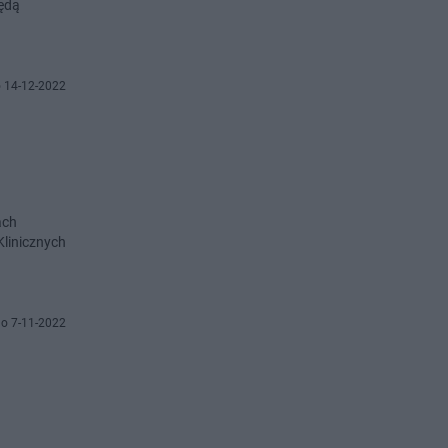
będą
 14-12-2022
ach
Klinicznych
o 7-11-2022