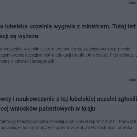
dodan
a lubelska uczelnia wygrała z ministrem. Tutaj te
acji są wyższe
ruga uczelnia w Lublinie, która pochwaliła się zwycięstwem w procesie
zym wobec decyzji ministra edukacji i nauki. Uniwersytet Przyrodniczy 
cenę w czterech kategoriach.
dodan
cy i naukowczynie z tej lubelskiej uczelni zgłosili
ęcej wniosków patentowych w kraju
tentowy Rzeczypospolitej Polskiej opublikował raport z 2021 r. Pierwsze
 największej liczby zdobytych patentów zdobyła Politechnika Lubelska.