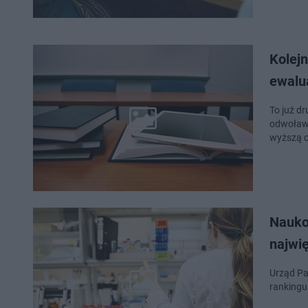
Kolejn
ewalu
To już d
odwoławc
wyższą o
Naukow
najwi
Urząd Pa
rankingu