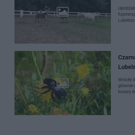
​Ujeżdża
fizjoter
Lubelszc
Czarna
Lubel
Wróciły d
głównie w
konary d