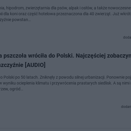
lnia, hipodrom, zwierzętarnia dla psów, alpak i osłów, a także nowoczesn
apii dla koni oraz część hotelowa przeznaczona dla 40 zwierząt. Już wkró
zyźnie powstan…
doda
 pszczoła wróciła do Polski. Najczęściej zobaczy
szczyźnie [AUDIO]
o Polski po 50 latach. Zniknęły z powodu silnej urbanizacji. Ponownie poj
 wyniku ocieplenia klimatu i przywrócenia prastarych siedlisk. A są nimi 
rzew, ogród…
dodan