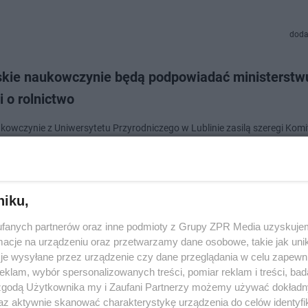
doda
skie naukowczynie będą podpowiadać ministerstw
 o rolnictwo
kowczynie z Uniwersytetu Przyrodniczego w Lublinie zasilą szeregi Komi
jącego Plan Strategiczny dla Wspólnej Polityki Rolnej na lata 2023-2027.
rzy ministerstwie r…
dodano
niku,
fanych partnerów oraz inne podmioty z Grupy ZPR Media uzyskujem
ka uczelnia i trzy inne dostaną 10 mln zł. To na le
cje na urządzeniu oraz przetwarzamy dane osobowe, takie jak unika
je wysyłane przez urządzenie czy dane przeglądania w celu zapewn
ząt
klam, wybór spersonalizowanych treści, pomiar reklam i treści, bad
 zgodą Użytkownika my i Zaufani Partnerzy możemy używać dokład
 zwierząt ma być tańsze i na lepszym poziomie. Taki jest cel dofinansowa
az aktywnie skanować charakterystykę urządzenia do celów identyfi
 uczelni prowadzących kliniki weterynaryjne. Pieniądze z rządu dostanie 