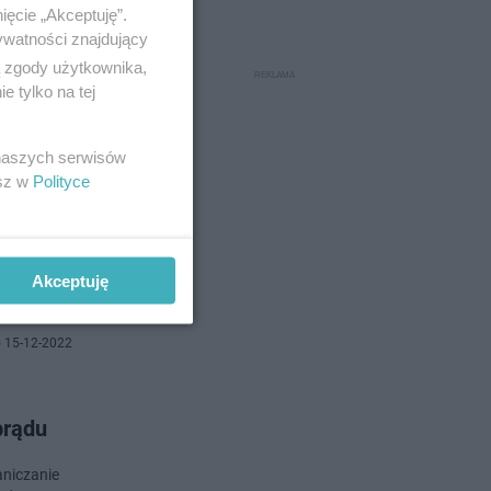
ięcie „Akceptuję”.
ywatności znajdujący
ą zgody użytkownika,
 16-12-2022
 tylko na tej
z
 naszych serwisów
esz w
Polityce
re dostaną
cago.
Akceptuję
 15-12-2022
prądu
aniczanie