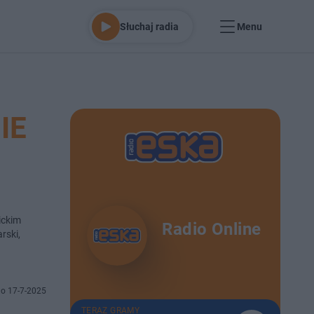
Słuchaj radia
Menu
IE
ickim
Radio Online
rski,
o 17-7-2025
TERAZ GRAMY