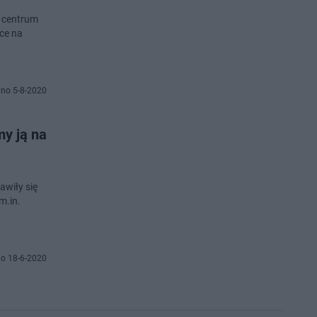
e centrum
tce na
no 5-8-2020
my ją na
awiły się
m.in.
o 18-6-2020