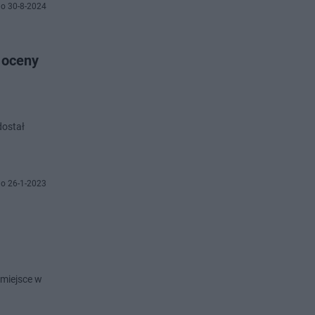
o 30-8-2024
ż oceny
dostał
o 26-1-2023
 miejsce w