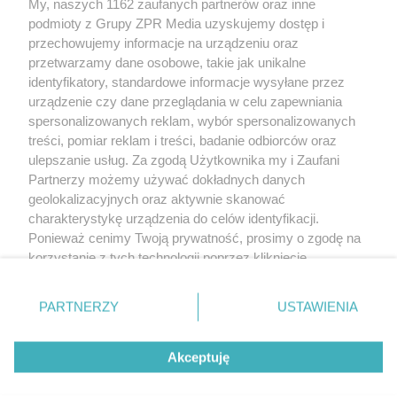
My, naszych 1162 zaufanych partnerów oraz inne
Żaden utwór zamieszczony w serwisie nie może być powielany i
podmioty z Grupy ZPR Media uzyskujemy dostęp i
rozpowszechniany lub dalej rozpowszechniany w jakikolwiek sposób (w
tym także elektroniczny lub mechaniczny) na jakimkolwiek polu
przechowujemy informacje na urządzeniu oraz
eksploatacji w jakiejkolwiek formie, włącznie z umieszczaniem w Internecie
przetwarzamy dane osobowe, takie jak unikalne
bez pisemnej zgody właściciela praw. Jakiekolwiek użycie lub
wykorzystanie utworów w całości lub w części z naruszeniem prawa, tzn.
identyfikatory, standardowe informacje wysyłane przez
bez właściwej zgody, jest zabronione pod groźbą kary i może być ścigane
urządzenie czy dane przeglądania w celu zapewniania
prawnie.
spersonalizowanych reklam, wybór spersonalizowanych
treści, pomiar reklam i treści, badanie odbiorców oraz
ulepszanie usług. Za zgodą Użytkownika my i Zaufani
Partnerzy możemy używać dokładnych danych
geolokalizacyjnych oraz aktywnie skanować
charakterystykę urządzenia do celów identyfikacji.
O nas
Ponieważ cenimy Twoją prywatność, prosimy o zgodę na
korzystanie z tych technologii poprzez kliknięcie
Informacje prawne
„Akceptuję”. Zgoda jest dobrowolna i zawsze możesz ją
zmienić/wycofać klikając przycisk ustawień prywatności
Nasze serwisy
PARTNERZY
USTAWIENIA
znajdujący się w lewym dolnym rogu strony
. Niektóre
rodzaje przetwarzania danych nie wymagają zgody
© 2026 Grupa ZPR Media
Akceptuję
użytkownika, ale masz prawo sprzeciwić się takiemu
przetwarzaniu. Preferencje będą miały zastosowanie tylko
ESKA Story
Dołącz
Słuchaj
Wygraj
na tej witrynie.