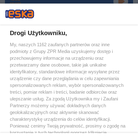
GRAMY
Drogi Użytkowniku,
My, naszych 1162 zaufanych partnerów oraz inne
Żaden utwór zamieszczony w serwisie nie może być powielany i
podmioty z Grupy ZPR Media uzyskujemy dostęp i
rozpowszechniany lub dalej rozpowszechniany w jakikolwiek sposób (w
tym także elektroniczny lub mechaniczny) na jakimkolwiek polu
przechowujemy informacje na urządzeniu oraz
eksploatacji w jakiejkolwiek formie, włącznie z umieszczaniem w Internecie
przetwarzamy dane osobowe, takie jak unikalne
bez pisemnej zgody właściciela praw. Jakiekolwiek użycie lub
wykorzystanie utworów w całości lub w części z naruszeniem prawa, tzn.
identyfikatory, standardowe informacje wysyłane przez
bez właściwej zgody, jest zabronione pod groźbą kary i może być ścigane
urządzenie czy dane przeglądania w celu zapewniania
prawnie.
spersonalizowanych reklam, wybór spersonalizowanych
treści, pomiar reklam i treści, badanie odbiorców oraz
ulepszanie usług. Za zgodą Użytkownika my i Zaufani
Partnerzy możemy używać dokładnych danych
geolokalizacyjnych oraz aktywnie skanować
charakterystykę urządzenia do celów identyfikacji.
O nas
Ponieważ cenimy Twoją prywatność, prosimy o zgodę na
korzystanie z tych technologii poprzez kliknięcie
Informacje prawne