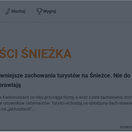
Słuchaj
Wygraj
ŚCI ŚNIEŻKA
wniejsze zachowania turystów na Śnieżce. Nie do 
prawiają
w Karkonoszach co roku przyciąga tłumy, a wraz z nimi zachowania, któ
e ratowników i internautów. Turyści wchodzą na oblodzony dach obserw
 na „jabłuszkach”, …
dodano