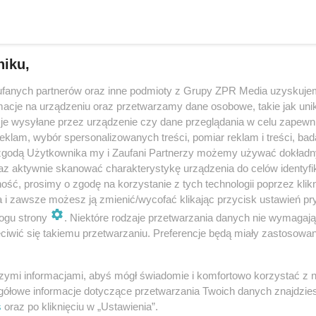
 z dzieckiem ześlizgiwała się ze Śnieżki [NAGRAN
niku,
 górska to fantastyczna sprawa, jeśli tylko podejdziemy do niej odpowied
 najpopularniejsze szczyty przyciągają górskich amatorów, którzy nie zda
fanych partnerów oraz inne podmioty z Grupy ZPR Media uzyskujem
tego, jak …
cje na urządzeniu oraz przetwarzamy dane osobowe, takie jak unika
je wysyłane przez urządzenie czy dane przeglądania w celu zapewn
klam, wybór spersonalizowanych treści, pomiar reklam i treści, bad
dodan
 zgodą Użytkownika my i Zaufani Partnerzy możemy używać dokład
az aktywnie skanować charakterystykę urządzenia do celów identyfi
ść, prosimy o zgodę na korzystanie z tych technologii poprzez klikn
ie z trasy na Śnieżkę hitem w sieci. Tak wspinały 
a i zawsze możesz ją zmienić/wycofać klikając przycisk ustawień pr
ogu strony
. Niektóre rodzaje przetwarzania danych nie wymagaj
ki
iwić się takiemu przetwarzaniu. Preferencje będą miały zastosowanie
iających wyczynach turystów w górach media piszą niemal codziennie.
pojawiło się nagranie ze szlaku na Śnieżkę w Karkonoszach. Filmik z dwie
szymi informacjami, abyś mógł świadomie i komfortowo korzystać z
i, które ciągnęły za …
gółowe informacje dotyczące przetwarzania Twoich danych znajdzi
s
oraz po kliknięciu w „Ustawienia”.