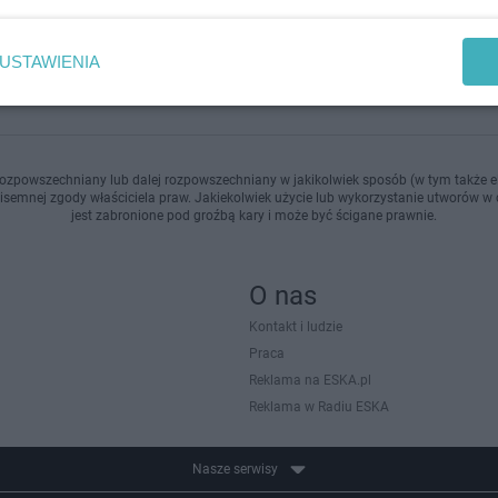
doda
USTAWIENIA
ozpowszechniany lub dalej rozpowszechniany w jakikolwiek sposób (w tym także el
pisemnej zgody właściciela praw. Jakiekolwiek użycie lub wykorzystanie utworów w c
jest zabronione pod groźbą kary i może być ścigane prawnie.
O nas
Kontakt i ludzie
Praca
Reklama na ESKA.pl
Reklama w Radiu ESKA
Nasze serwisy