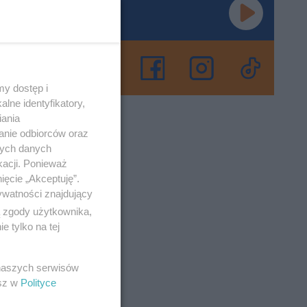
IE]
zialnie.
ją sobie
y dostęp i
lne identyfikatory,
iania
anie odbiorców oraz
o 18-2-2025
nych danych
kacji. Ponieważ
ięcie „Akceptuję”.
się
ywatności znajdujący
ą zgody użytkownika,
 tylko na tej
 Tym razem
ma
 naszych serwisów
esz w
Polityce