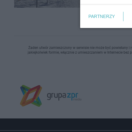
PARTNERZY
Żaden utwór zamieszczony w serwisie nie może być powielany i r
jakiejkolwiek formie, włącznie z umieszczaniem w Internecie bez 