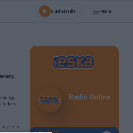
Słuchaj radia
Menu
wiary,
Radio Online
re budzą
atorium,
 27-12-2025
TERAZ GRAMY