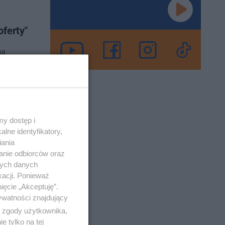
oferty"
na
na
o 15-5-2024
y dostęp i
lne identyfikatory,
iania
anie odbiorców oraz
nych danych
kacji. Ponieważ
lejną
ięcie „Akceptuję”.
Mówił m.in
ywatności znajdujący
ą zgody użytkownika,
 tylko na tej