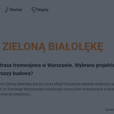
Słuchaj
Wygraj
ZIELONĄ BIAŁOŁĘKĘ
trasa tramwajowa w Warszawie. Wybrano projekta
 ruszy budowa?
a Zieloną Białołękę jest już coraz bliżej? W połowie sierpnia stołeczny r
ł, że Tramwaje Warszawskie zakończyły ocenę ofert otrzymanych w prz
towanie nowej tras…
dodan