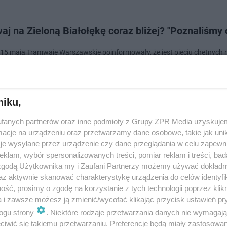
j na Zieloną Białołękę coraz bliżej? "Poznaliśmy 
 15 maja Tramwaje Warszawskie poinformowały, że jest pięciu chętnych 
towanie tramwaju na Zieloną Białołękę. Sama budowa inwestycji powin
ć się w 2028 r. i zakończyć dwa l…
niku,
dodan
fanych partnerów oraz inne podmioty z Grupy ZPR Media uzyskujem
cje na urządzeniu oraz przetwarzamy dane osobowe, takie jak unika
j na Zieloną Białołękę w Warszawie coraz bliżej?
je wysyłane przez urządzenie czy dane przeglądania w celu zapewn
klam, wybór spersonalizowanych treści, pomiar reklam i treści, bad
utny priorytet"
 zgodą Użytkownika my i Zaufani Partnerzy możemy używać dokład
az aktywnie skanować charakterystykę urządzenia do celów identyfi
c lutego, podczas wizyty na Białołęce prezydent stolicy i kandydat na ko
ść, prosimy o zgodę na korzystanie z tych technologii poprzez klikn
 Rafał Trzaskowski zabrał głos ws. kluczowych dla dzielnicy inwestycji. 
a i zawsze możesz ją zmienić/wycofać klikając przycisk ustawień pr
 szkołach, al…
ogu strony
. Niektóre rodzaje przetwarzania danych nie wymagaj
iwić się takiemu przetwarzaniu. Preferencje będą miały zastosowanie