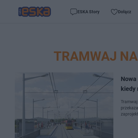
ESKA Story
Dołącz
TRAMWAJ NA 
Nowa 
kiedy
Tramwaj n
przekaza
zaprojek