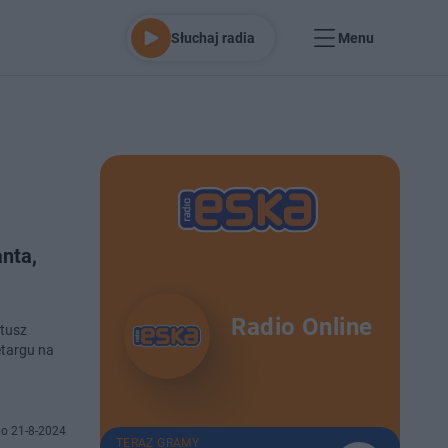
Słuchaj radia
Menu
nta,
Radio Online
atusz
etargu na
o 21-8-2024
TERAZ GRAMY