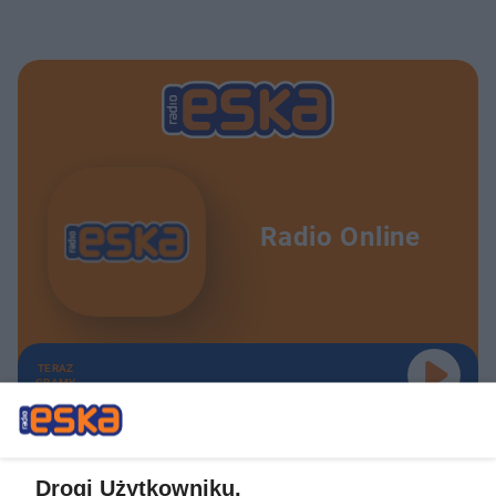
Radio Online
TERAZ
GRAMY
Drogi Użytkowniku,