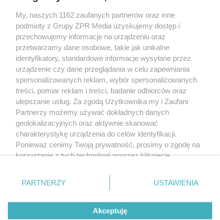
My, naszych 1162 zaufanych partnerów oraz inne
Żaden utwór zamieszczony w serwisie nie może być powielany i
podmioty z Grupy ZPR Media uzyskujemy dostęp i
rozpowszechniany lub dalej rozpowszechniany w jakikolwiek sposób (w
tym także elektroniczny lub mechaniczny) na jakimkolwiek polu
przechowujemy informacje na urządzeniu oraz
eksploatacji w jakiejkolwiek formie, włącznie z umieszczaniem w Internecie
przetwarzamy dane osobowe, takie jak unikalne
bez pisemnej zgody właściciela praw. Jakiekolwiek użycie lub
wykorzystanie utworów w całości lub w części z naruszeniem prawa, tzn.
identyfikatory, standardowe informacje wysyłane przez
bez właściwej zgody, jest zabronione pod groźbą kary i może być ścigane
urządzenie czy dane przeglądania w celu zapewniania
prawnie.
spersonalizowanych reklam, wybór spersonalizowanych
treści, pomiar reklam i treści, badanie odbiorców oraz
ulepszanie usług. Za zgodą Użytkownika my i Zaufani
Partnerzy możemy używać dokładnych danych
geolokalizacyjnych oraz aktywnie skanować
charakterystykę urządzenia do celów identyfikacji.
O nas
Ponieważ cenimy Twoją prywatność, prosimy o zgodę na
korzystanie z tych technologii poprzez kliknięcie
Informacje prawne
„Akceptuję”. Zgoda jest dobrowolna i zawsze możesz ją
zmienić/wycofać klikając przycisk ustawień prywatności
Nasze serwisy
PARTNERZY
USTAWIENIA
znajdujący się w lewym dolnym rogu strony
. Niektóre
rodzaje przetwarzania danych nie wymagają zgody
© 2026 Grupa ZPR Media
Akceptuję
użytkownika, ale masz prawo sprzeciwić się takiemu