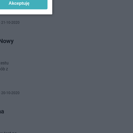
Akceptuję
 21-10-2020
 Nowy
testu
sób z
 20-10-2020
na