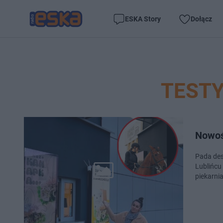
ESKA Story
Dołącz
TESTY
Nowoś
Pada des
Lublińcu 
piekarni