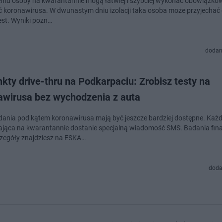
iemu osoby na kwarantannie mogą łatwiej i szybciej wykonać obowiązkow
 koronawirusa. W dwunastym dniu izolacji taka osoba może przyjechać
test. Wyniki pozn…
dodan
kty drive-thru na Podkarpaciu: Zrobisz testy na
awirusa bez wychodzenia z auta
dania pod kątem koronawirusa mają być jeszcze bardziej dostępne. Każ
jąca na kwarantannie dostanie specjalną wiadomość SMS. Badania fin
zegóły znajdziesz na ESKA…
doda