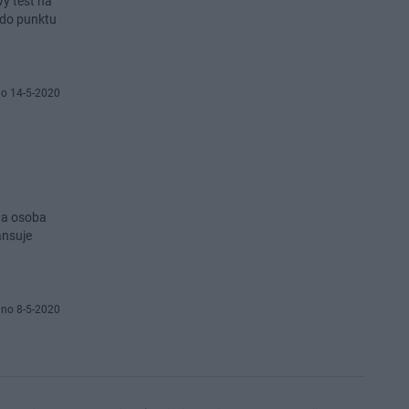
y test na
 do punktu
o 14-5-2020
da osoba
ansuje
no 8-5-2020