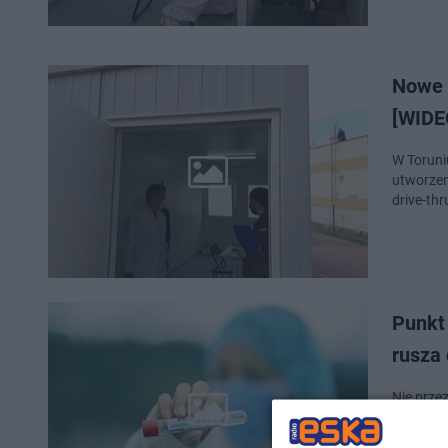
Nowe p
[WIDE
W Toruni
utworzen
drive-th
Punkt
rusza
Nie prze
koronawi
olbrzymi