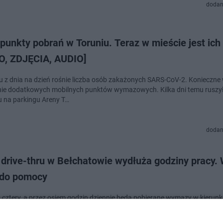
dodan
unkty pobrań w Toruniu. Teraz w mieście jest ich
O, ZDJĘCIA, AUDIO]
u z dnia na dzień rośnie liczba osób zakażonych SARS-CoV-2. Konieczne 
ie dodatkowych mobilnych punktów wymazowych. Kilka dni temu ruszy
ru na parkingu Areny T…
dodan
 drive-thru w Bełchatowie wydłuża godziny pracy.
 do pomocy
z cztery, a przez osiem godzin dziennie będą pobierane wymazy w kierun
rusa w Bełchatowie. Wojewódzka Stacja Ratownictwa Medycznego z rac
ej liczby pacjentów wydłuża godzi…