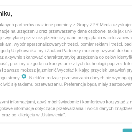
niku,
dodano
fanych partnerów oraz inne podmioty z Grupy ZPR Media uzyskujem
cje na urządzeniu oraz przetwarzamy dane osobowe, takie jak unika
Toruniu skrócą się kolejki do testów? Ruszają no
je wysyłane przez urządzenie czy dane przeglądania w celu zapewn
ne punkty pobrań [AUDIO]
klam, wybór spersonalizowanych treści, pomiar reklam i treści, bad
 zgodą Użytkownika my i Zaufani Partnerzy możemy używać dokład
u przybywa zakażonych mieszkańców. Tylko ostatnie dwa dni to prawie
az aktywnie skanować charakterystykę urządzenia do celów identyfi
rzypadków koronawirusa w mieście. Dwa mobilne punkty pobrań nie wy
ść, prosimy o zgodę na korzystanie z tych technologii poprzez klikn
a wymazów osobom ze skierow…
a i zawsze możesz ją zmienić/wycofać klikając przycisk ustawień pr
ogu strony
. Niektóre rodzaje przetwarzania danych nie wymagaj
iwić się takiemu przetwarzaniu. Preferencje będą miały zastosowanie
dodano
szymi informacjami, abyś mógł świadomie i komfortowo korzystać z
ki do punktów wymazowych w Toruniu. Czynne są 
gółowe informacje dotyczące przetwarzania Twoich danych znajdzi
ny dziennie [WIDEO, GALERIE]
s
oraz po kliknięciu w „Ustawienia”.
ranie wymazu trwa chwilę, ale kolejki do takich punktów tylko rosną. W 
ca z bezpłatnymi testami ze skierowania - przy ulicach Grudziądzkiej 51 