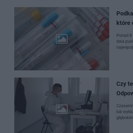
Podka
które 
Ponad 8 
dwa punk
najwięce
Czy te
Odpow
Czasami 
lub wykl
głęboki