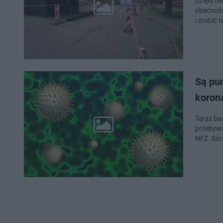
Dzięki n
obecność
i zrobić 
Są pun
koron
Teraz ba
przebywa
NFZ. Szc