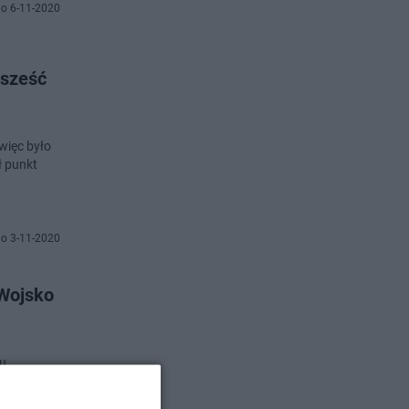
o 6-11-2020
 sześć
więc było
ł punkt
o 3-11-2020
 Wojsko
ku
ji