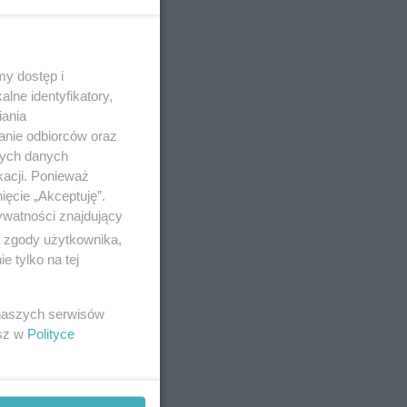
 26-10-2020
y dostęp i
lne identyfikatory,
we
iania
anie odbiorców oraz
nych danych
 400
kacji. Ponieważ
starczą do
ięcie „Akceptuję”.
ywatności znajdujący
ą zgody użytkownika,
 tylko na tej
 22-10-2020
 naszych serwisów
po dwie
esz w
Polityce
Toruniu są
i