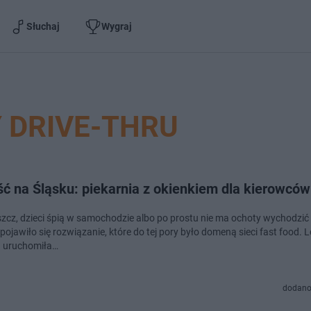
Słuchaj
Wygraj
 DRIVE-THRU
ć na Śląsku: piekarnia z okienkiem dla kierowców
zcz, dzieci śpią w samochodzie albo po prostu nie ma ochoty wychodzić z
pojawiło się rozwiązanie, które do tej pory było domeną sieci fast food. 
a uruchomiła…
dodano