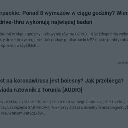
rpackie: Ponad 8 wymazów w ciągu godziny? Wie
drive-thru wykonują najwięcej badań
badań w ciągu godziny - tyle wymazów na COVID- 19 każdego dnia wyko
ty drive-thru w regionie. Jak podaje podkarpacki NFZ oba te punkty robi
j spośród wszystkich…
dodan
st na koronawirusa jest bolesny? Jak przebiega?
iada ratownik z Torunia [AUDIO]
w sieci krążą różne informacje na temat samego badania, jeżeli trzeba p
uczyć zakażenie SARS-CoV-2. Niektórzy straszą bolesnym przebiegiem, z
m wsuwaniem patyczków…