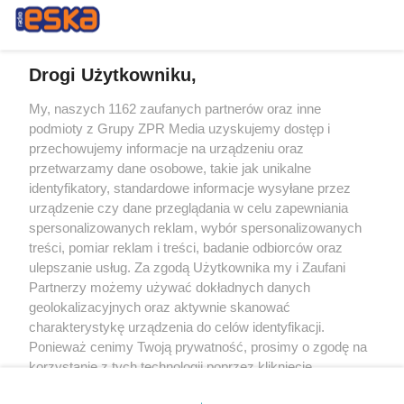
Drogi Użytkowniku,
My, naszych 1162 zaufanych partnerów oraz inne
Żaden utwór zamieszczony w serwisie nie może być powielany i
podmioty z Grupy ZPR Media uzyskujemy dostęp i
rozpowszechniany lub dalej rozpowszechniany w jakikolwiek sposób (w
tym także elektroniczny lub mechaniczny) na jakimkolwiek polu
przechowujemy informacje na urządzeniu oraz
eksploatacji w jakiejkolwiek formie, włącznie z umieszczaniem w Internecie
przetwarzamy dane osobowe, takie jak unikalne
bez pisemnej zgody właściciela praw. Jakiekolwiek użycie lub
wykorzystanie utworów w całości lub w części z naruszeniem prawa, tzn.
identyfikatory, standardowe informacje wysyłane przez
bez właściwej zgody, jest zabronione pod groźbą kary i może być ścigane
urządzenie czy dane przeglądania w celu zapewniania
prawnie.
spersonalizowanych reklam, wybór spersonalizowanych
treści, pomiar reklam i treści, badanie odbiorców oraz
ulepszanie usług. Za zgodą Użytkownika my i Zaufani
Partnerzy możemy używać dokładnych danych
geolokalizacyjnych oraz aktywnie skanować
charakterystykę urządzenia do celów identyfikacji.
O nas
Ponieważ cenimy Twoją prywatność, prosimy o zgodę na
korzystanie z tych technologii poprzez kliknięcie
Informacje prawne
„Akceptuję”. Zgoda jest dobrowolna i zawsze możesz ją