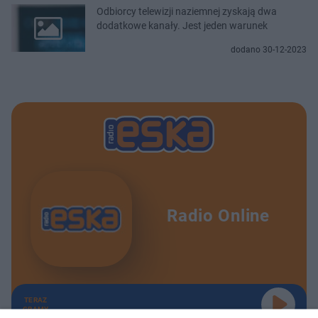
Odbiorcy telewizji naziemnej zyskają dwa
dodatkowe kanały. Jest jeden warunek
dodano 30-12-2023
Radio Online
TERAZ
GRAMY