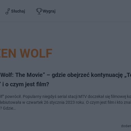
Słuchaj
Wygraj
EEN WOLF
 Wolf: The Movie” – gdzie obejrzeć kontynuację „
 i o czym jest film?
f” powrócił. Popularny niegdyś serial stacji MTV doczekał się filmowej ko
ebiutowała w czwartek 26 stycznia 2023 roku. O czym jest film i kto znal
? Gdzie…
dodan