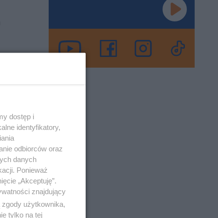
h
 i ile ma
o 16-1-2023
y dostęp i
lne identyfikatory,
cji
iania
anie odbiorców oraz
nych danych
kacji. Ponieważ
go MTV,
ięcie „Akceptuję”.
które
ywatności znajdujący
ą zgody użytkownika,
 tylko na tej