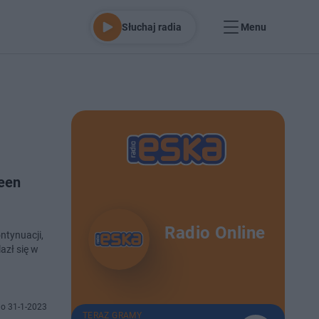
Słuchaj radia
Menu
Teen
Radio Online
ntynuacji,
azł się w
o 31-1-2023
TERAZ GRAMY