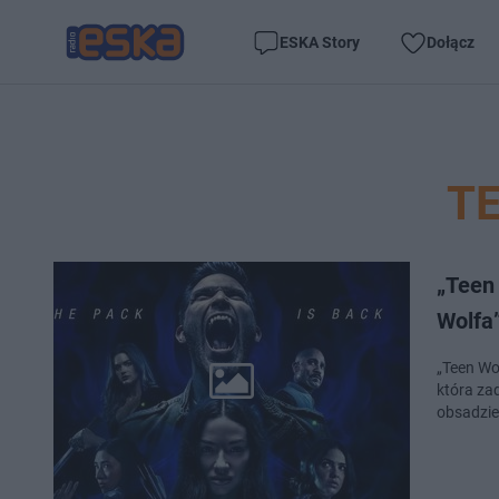
ESKA Story
Dołącz
T
„Teen
Wolfa”
„Teen Wol
która zad
obsadzie