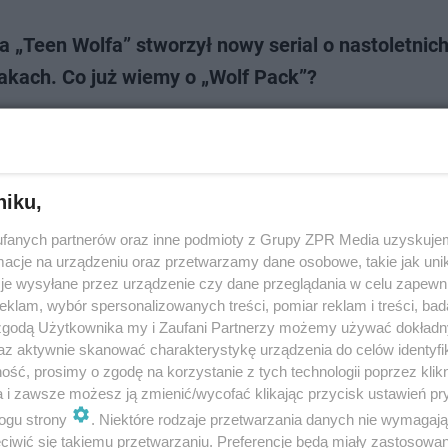
 „Teen Wolfa” stworzył nowy serial o nastoletnic
akach. Co już wiemy o „Wolf Pack”?
is powraca z kolejną teen dramą o wilkołakach. O czym opowie „Wolf Pack”
o z „Teen Wolfem”?
niku,
dodan
fanych partnerów oraz inne podmioty z Grupy ZPR Media uzyskujem
cje na urządzeniu oraz przetwarzamy dane osobowe, takie jak unika
Wolf" powraca: zobaczcie nowe zdjęcia z kontynua
je wysyłane przez urządzenie czy dane przeglądania w celu zapewn
klam, wybór spersonalizowanych treści, pomiar reklam i treści, bad
u. Kiedy premiera?
 zgodą Użytkownika my i Zaufani Partnerzy możemy używać dokład
az aktywnie skanować charakterystykę urządzenia do celów identyfi
lf: The Movie" to filmowa kontynuacja popularnego serialu młodzieżowe
ść, prosimy o zgodę na korzystanie z tych technologii poprzez klikn
ego w latach 2011-2017. W sieci ukazały się nowe zdjęcia promocyjne, 
a i zawsze możesz ją zmienić/wycofać klikając przycisk ustawień pr
ają powrót nie tylko Al…
ogu strony
. Niektóre rodzaje przetwarzania danych nie wymagaj
iwić się takiemu przetwarzaniu. Preferencje będą miały zastosowanie