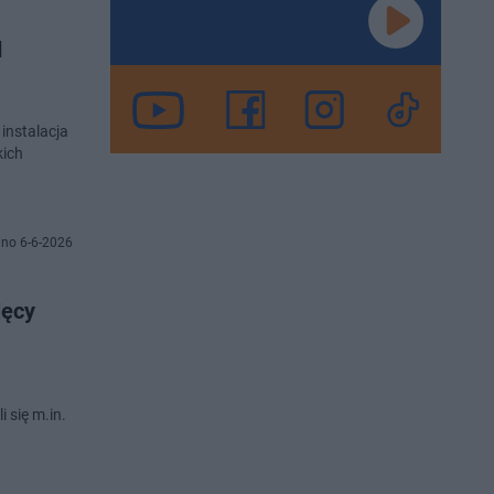
d
instalacja
kich
no 6-6-2026
ięcy
 się m.in.