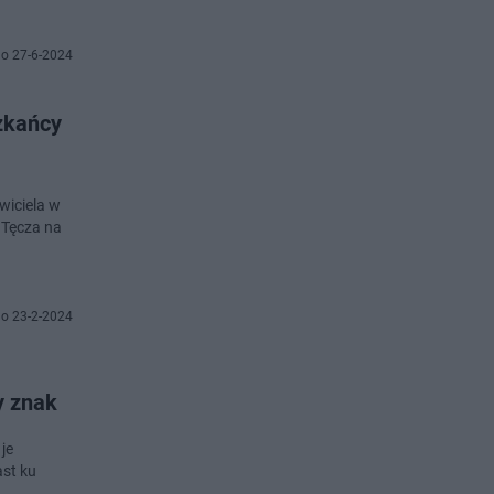
o 27-6-2024
zkańcy
wiciela w
 Tęcza na
o 23-2-2024
y znak
je
ast ku