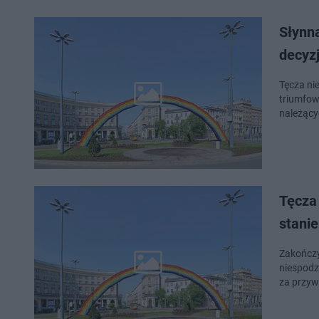
Słynn
decyzj
Tęcza ni
triumfow
należący
Tęcza
stani
Zakończy
niespodz
za przyw