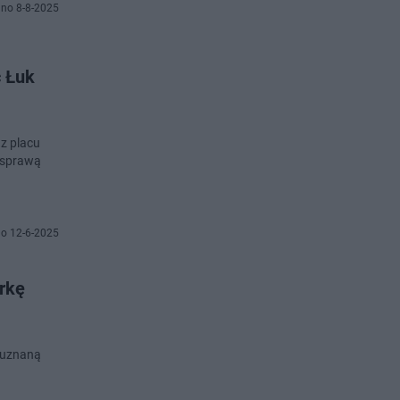
no 8-8-2025
ć Łuk
z placu
 sprawą
o 12-6-2025
rkę
t uznaną