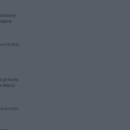
puszczony
miejscu
no 2-6-2022
 po burzy,
a deszcz.
no 8-3-2021