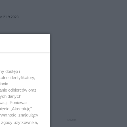
o 21-9-2023
asowa,
ów
y dostęp i
lne identyfikatory,
iania
o 16-6-2023
anie odbiorców oraz
nych danych
kacji. Ponieważ
” w
ięcie „Akceptuję”.
ywatności znajdujący
ą zgody użytkownika,