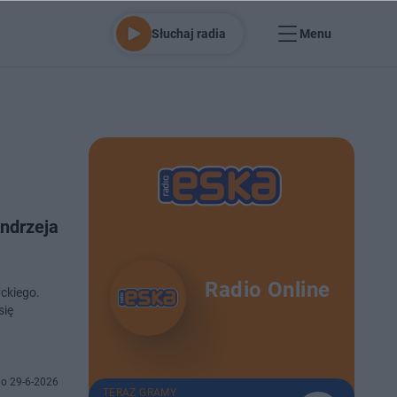
Słuchaj radia
Menu
Andrzeja
Radio Online
yckiego.
się
o 29-6-2026
TERAZ GRAMY