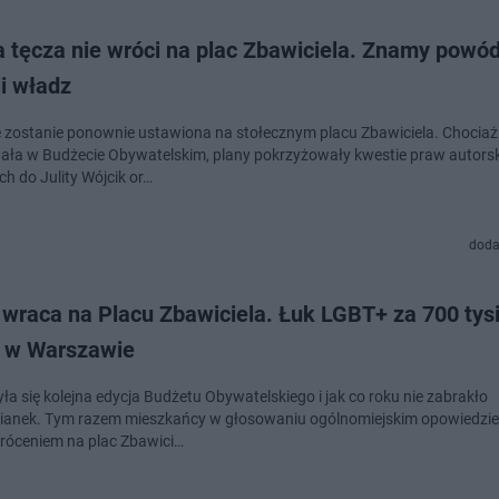
a tęcza nie wróci na plac Zbawiciela. Znamy powó
i władz
e zostanie ponownie ustawiona na stołecznym placu Zbawiciela. Chociaż 
ała w Budżecie Obywatelskim, plany pokrzyżowały kwestie praw autors
ch do Julity Wójcik or…
doda
 wraca na Placu Zbawiciela. Łuk LGBT+ za 700 tys
e w Warszawie
ła się kolejna edycja Budżetu Obywatelskiego i jak co roku nie zabrakło
ianek. Tym razem mieszkańcy w głosowaniu ogólnomiejskim opowiedzieli
róceniem na plac Zbawici…