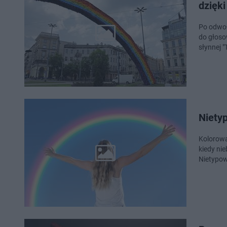
dzięk
Po odwoł
do głoso
słynnej "
Nietyp
Kolorowa
kiedy ni
Nietypow