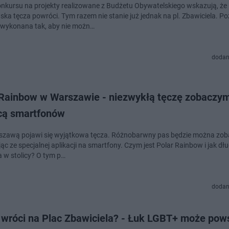
onkursu na projekty realizowane z Budżetu Obywatelskiego wskazują, że
ka tęcza powróci. Tym razem nie stanie już jednak na pl. Zbawiciela. P
 wykonana tak, aby nie możn…
dodan
 Rainbow w Warszawie - niezwykłą tęczę zobaczy
ą smartfonów
zawą pojawi się wyjątkowa tęcza. Różnobarwny pas będzie można zob
ąc ze specjalnej aplikacji na smartfony. Czym jest Polar Rainbow i jak dł
 w stolicy? O tym p…
dodan
 wróci na Plac Zbawiciela? - Łuk LGBT+ może pow