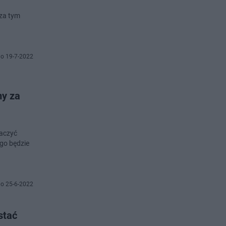
oza tym
o 19-7-2022
my za
aczyć
ugo będzie
o 25-6-2022
stać