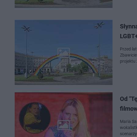
Słynn
LGBT+
Przed la
Zbawicie
projektu
Od "T
filmo
Maria Sa
wokalist
scenarzy