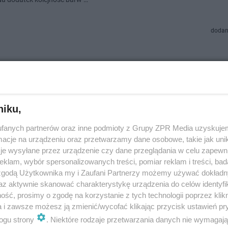
dodan
wróci na stałe na pl. Zbawiciela?
bawiciela w Warszawie powróciła tęcza. Póki co, jest to instalacja tymcz
niku,
rótce może zastąpić stała konstrukcja. Wszystko zależy jednak od głos
ców stolicy w ramach bud…
fanych partnerów oraz inne podmioty z Grupy ZPR Media uzyskujem
cje na urządzeniu oraz przetwarzamy dane osobowe, takie jak unika
je wysyłane przez urządzenie czy dane przeglądania w celu zapewn
dodan
klam, wybór spersonalizowanych treści, pomiar reklam i treści, bad
 zgodą Użytkownika my i Zaufani Partnerzy możemy używać dokład
az aktywnie skanować charakterystykę urządzenia do celów identyfi
 zakopany jest garniec złota. „Prezent od niebios
ść, prosimy o zgodę na korzystanie z tych technologii poprzez klikn
czadach
a i zawsze możesz ją zmienić/wycofać klikając przycisk ustawień pr
ogu strony
. Niektóre rodzaje przetwarzania danych nie wymagaj