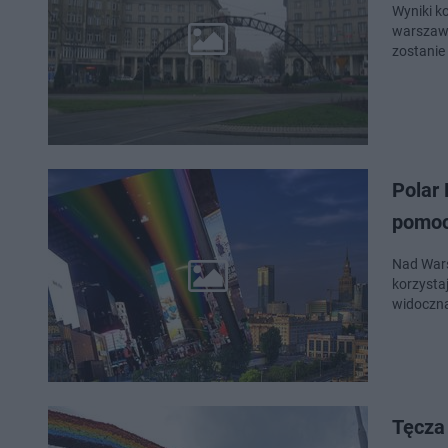
Wyniki k
warszaws
zostanie
Polar
pomoc
Nad Wars
korzystaj
widoczna
Tęcza