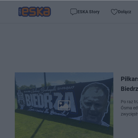
ESKA Story
Dołącz
Piłka
Biedr
Po raz t
Ósma edy
zwycięst