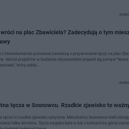
dodan
 wróci na plac Zbawiciela? Zadecydują o tym mies
zawy
i z Homokomando ponownie zawalczą o przywrócenie tęczy na plac Zba
e. Wśród projektów w budżecie obywatelskim pojawił się pomysł "Nowa
wiciela", który zakła…
dodan
tna tęcza w Sosnowcu. Rzadkie zjawisko to ważn
 tęcza to rzadkie zjawisko optyczne. Mieszkańcy Sosnowca mieli okazję 
ować kilka dni temu. Tęcza wygięta była w łuk z końcami ku górze zami
Na dodatek kolejność barw …