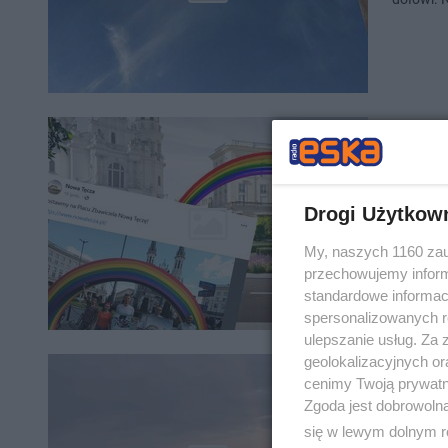
Tęcza 
Na pl. Z
Drogi Użytkow
którą wk
mieszkań
My, naszych 1160 zau
przechowujemy informa
standardowe informac
spersonalizowanych re
ulepszanie usług. Za
geolokalizacyjnych or
To tam
cenimy Twoją prywatno
Biesz
Zgoda jest dobrowoln
się w lewym dolnym r