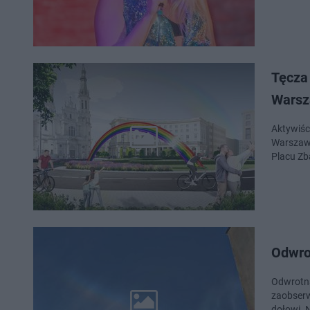
Tęcza
Wars
Aktywiśc
Warszawi
Placu Zba
Odwro
Odwrotna
zaobserw
dołowi. 