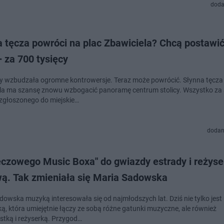
doda
a tęcza powróci na plac Zbawiciela? Chcą postawi
 za 700 tysięcy
ty wzbudzała ogromne kontrowersje. Teraz może powrócić. Słynna tęcza 
la ma szansę znowu wzbogacić panoramę centrum stolicy. Wszystko za
 zgłoszonego do miejskie…
dodan
ęczowego Music Boxa" do gwiazdy estrady i reżyse
wą. Tak zmieniała się Maria Sadowska
dowska muzyką interesowała się od najmłodszych lat. Dziś nie tylko jes
ką, która umiejętnie łączy ze sobą różne gatunki muzyczne, ale również
stką i reżyserką. Przygod…