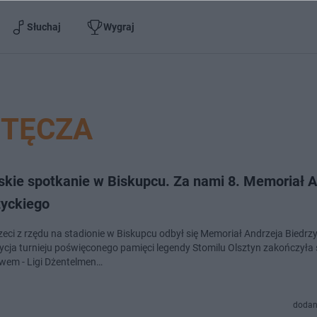
Słuchaj
Wygraj
TĘCZA
rskie spotkanie w Biskupcu. Za nami 8. Memoriał 
zyckiego
rzeci z rzędu na stadionie w Biskupcu odbył się Memoriał Andrzeja Biedrz
cja turnieju poświęconego pamięci legendy Stomilu Olsztyn zakończyła 
wem - Ligi Dżentelmen…
dodan