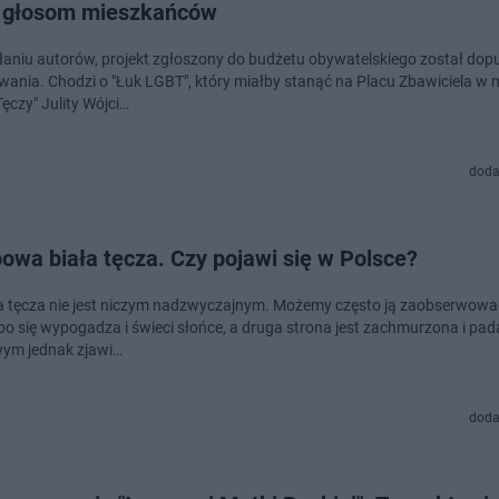
i głosom mieszkańców
aniu autorów, projekt zgłoszony do budżetu obywatelskiego został do
wania. Chodzi o "Łuk LGBT", który miałby stanąć na Placu Zbawiciela w 
Tęczy" Julity Wójci…
doda
owa biała tęcza. Czy pojawi się w Polsce?
 tęcza nie jest niczym nadzwyczajnym. Możemy często ją zaobserwować
ebo się wypogadza i świeci słońce, a druga strona jest zachmurzona i pad
ym jednak zjawi…
doda