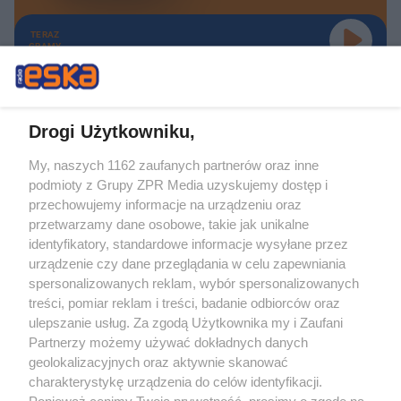
TERAZ
GRAMY
Drogi Użytkowniku,
My, naszych 1162 zaufanych partnerów oraz inne
Żaden utwór zamieszczony w serwisie nie może być powielany i
podmioty z Grupy ZPR Media uzyskujemy dostęp i
rozpowszechniany lub dalej rozpowszechniany w jakikolwiek sposób (w
tym także elektroniczny lub mechaniczny) na jakimkolwiek polu
przechowujemy informacje na urządzeniu oraz
eksploatacji w jakiejkolwiek formie, włącznie z umieszczaniem w Internecie
przetwarzamy dane osobowe, takie jak unikalne
bez pisemnej zgody właściciela praw. Jakiekolwiek użycie lub
wykorzystanie utworów w całości lub w części z naruszeniem prawa, tzn.
identyfikatory, standardowe informacje wysyłane przez
bez właściwej zgody, jest zabronione pod groźbą kary i może być ścigane
urządzenie czy dane przeglądania w celu zapewniania
prawnie.
spersonalizowanych reklam, wybór spersonalizowanych
treści, pomiar reklam i treści, badanie odbiorców oraz
ulepszanie usług. Za zgodą Użytkownika my i Zaufani
Partnerzy możemy używać dokładnych danych
geolokalizacyjnych oraz aktywnie skanować
charakterystykę urządzenia do celów identyfikacji.
O nas
Ponieważ cenimy Twoją prywatność, prosimy o zgodę na