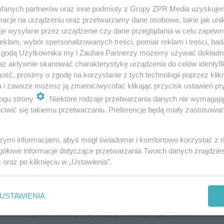
fanych partnerów oraz inne podmioty z Grupy ZPR Media uzyskujem
cje na urządzeniu oraz przetwarzamy dane osobowe, takie jak unika
je wysyłane przez urządzenie czy dane przeglądania w celu zapewn
klam, wybór spersonalizowanych treści, pomiar reklam i treści, bad
 zgodą Użytkownika my i Zaufani Partnerzy możemy używać dokład
az aktywnie skanować charakterystykę urządzenia do celów identyfi
ść, prosimy o zgodę na korzystanie z tych technologii poprzez klikn
a i zawsze możesz ją zmienić/wycofać klikając przycisk ustawień pr
ogu strony
. Niektóre rodzaje przetwarzania danych nie wymagaj
iwić się takiemu przetwarzaniu. Preferencje będą miały zastosowanie
szymi informacjami, abyś mógł świadomie i komfortowo korzystać z
gółowe informacje dotyczące przetwarzania Twoich danych znajdzi
s
oraz po kliknięciu w „Ustawienia”.
USTAWIENIA
ozpowszechniany lub dalej rozpowszechniany w jakikolwiek sposób (w tym także el
pisemnej zgody właściciela praw. Jakiekolwiek użycie lub wykorzystanie utworów w c
jest zabronione pod groźbą kary i może być ścigane prawnie.