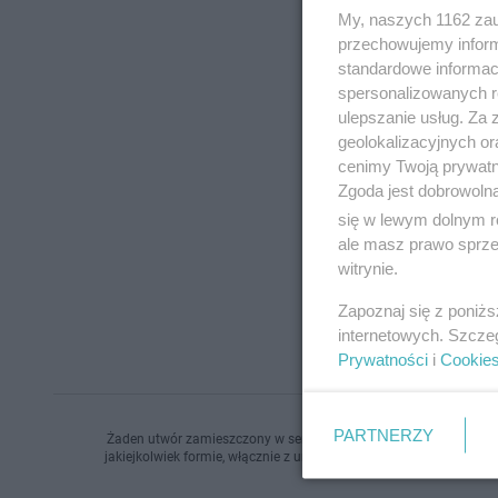
My, naszych 1162 zau
przechowujemy informa
standardowe informac
spersonalizowanych re
ulepszanie usług. Za
geolokalizacyjnych or
cenimy Twoją prywatno
Zgoda jest dobrowoln
się w lewym dolnym r
ale masz prawo sprzec
witrynie.
Zapoznaj się z poniż
internetowych. Szcze
Prywatności
i
Cookie
PARTNERZY
Żaden utwór zamieszczony w serwisie nie może być powielany i r
jakiejkolwiek formie, włącznie z umieszczaniem w Internecie bez 