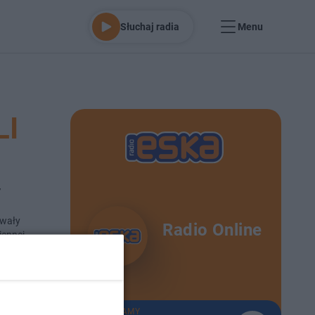
Słuchaj radia
Menu
LI
y
owały
Radio Online
iennej.
no 6-1-2025
TERAZ GRAMY