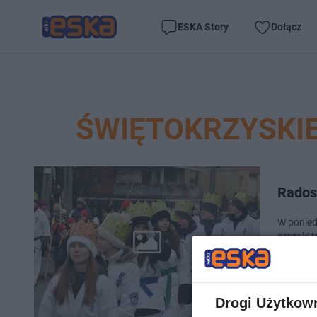
ESKA Story
Dołącz
ŚWIĘTOKRZYSKIE
Rados
W ponied
orszaki 
Podążali
Drogi Użytkow