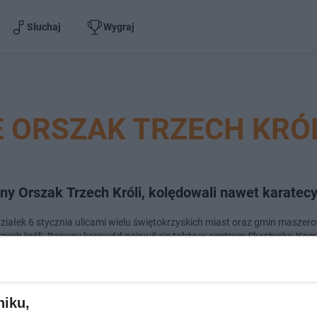
Słuchaj
Wygraj
 ORSZAK TRZECH KRÓ
ny Orszak Trzech Króli, kolędowali nawet karatec
ziałek 6 stycznia ulicami wielu świętokrzyskich miast oraz gmin maszer
trzech króli. Barwny korowód pojawił się także w centrum Skarżyska-Kam
 w nim starsi, młodsi…
doda
niku,