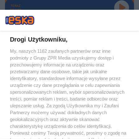
TERAZ
GRAMY
Drogi Użytkowniku,
My, naszych 1162 zaufanych partnerów oraz inne
Żaden utwór zamieszczony w serwisie nie może być powielany i
podmioty z Grupy ZPR Media uzyskujemy dostęp i
rozpowszechniany lub dalej rozpowszechniany w jakikolwiek sposób (w
tym także elektroniczny lub mechaniczny) na jakimkolwiek polu
przechowujemy informacje na urządzeniu oraz
eksploatacji w jakiejkolwiek formie, włącznie z umieszczaniem w Internecie
przetwarzamy dane osobowe, takie jak unikalne
bez pisemnej zgody właściciela praw. Jakiekolwiek użycie lub
wykorzystanie utworów w całości lub w części z naruszeniem prawa, tzn.
identyfikatory, standardowe informacje wysyłane przez
bez właściwej zgody, jest zabronione pod groźbą kary i może być ścigane
urządzenie czy dane przeglądania w celu zapewniania
prawnie.
spersonalizowanych reklam, wybór spersonalizowanych
treści, pomiar reklam i treści, badanie odbiorców oraz
ulepszanie usług. Za zgodą Użytkownika my i Zaufani
Partnerzy możemy używać dokładnych danych
geolokalizacyjnych oraz aktywnie skanować
charakterystykę urządzenia do celów identyfikacji.
O nas
Ponieważ cenimy Twoją prywatność, prosimy o zgodę na