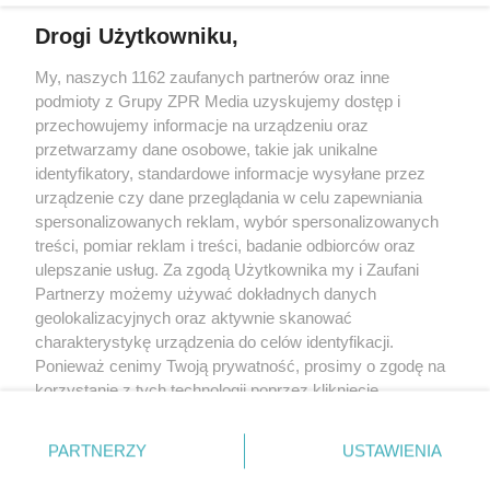
Drogi Użytkowniku,
My, naszych 1162 zaufanych partnerów oraz inne
Żaden utwór zamieszczony w serwisie nie może być powielany i
podmioty z Grupy ZPR Media uzyskujemy dostęp i
rozpowszechniany lub dalej rozpowszechniany w jakikolwiek sposób (w
tym także elektroniczny lub mechaniczny) na jakimkolwiek polu
przechowujemy informacje na urządzeniu oraz
eksploatacji w jakiejkolwiek formie, włącznie z umieszczaniem w Internecie
przetwarzamy dane osobowe, takie jak unikalne
bez pisemnej zgody właściciela praw. Jakiekolwiek użycie lub
wykorzystanie utworów w całości lub w części z naruszeniem prawa, tzn.
identyfikatory, standardowe informacje wysyłane przez
bez właściwej zgody, jest zabronione pod groźbą kary i może być ścigane
urządzenie czy dane przeglądania w celu zapewniania
prawnie.
spersonalizowanych reklam, wybór spersonalizowanych
treści, pomiar reklam i treści, badanie odbiorców oraz
ulepszanie usług. Za zgodą Użytkownika my i Zaufani
Partnerzy możemy używać dokładnych danych
geolokalizacyjnych oraz aktywnie skanować
charakterystykę urządzenia do celów identyfikacji.
O nas
Ponieważ cenimy Twoją prywatność, prosimy o zgodę na
korzystanie z tych technologii poprzez kliknięcie
Informacje prawne
„Akceptuję”. Zgoda jest dobrowolna i zawsze możesz ją
zmienić/wycofać klikając przycisk ustawień prywatności
Nasze serwisy
PARTNERZY
USTAWIENIA
znajdujący się w lewym dolnym rogu strony
. Niektóre
rodzaje przetwarzania danych nie wymagają zgody
© 2026 Grupa ZPR Media